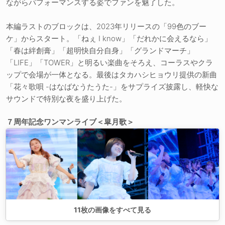
ながらパフォーマンスする姿でファンを魅了した。
本編ラストのブロックは、2023年リリースの「99色のブー
ケ」からスタート。「ねぇ I know」「だれかに会えるなら」
「春は絆創膏」「超明快自分自身」「グランドマーチ」
「LIFE」「TOWER」と明るい楽曲をそろえ、コーラスやクラ
ップで会場が一体となる。最後はタカハシヒョウリ提供の新曲
「花々歌唄 -はなばなうたうた-」をサプライズ披露し、軽快な
サウンドで特別な夜を盛り上げた。
７周年記念ワンマンライブ＜皐月歌＞
11
枚の画像をすべて見る