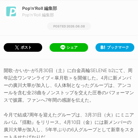
Pop'n'Roll 編集部
Pop'n'Roll 編集部
2026.06.08
シェア
ブックマーク
ポスト
開歌-かいか-が5月30日（土）に白金高輪SELENE b2にて、周
年記念ワンマンライブ＜皐月歌＞を開催した。4月に新メンバ
ーの廣川大華が加入し、6人体制となったグループは、アンコ
ールを含む全28曲をノンストップを交えた圧巻のパフォーマン
スで披露。ファンへ7年間の感謝を伝えた。
今月で結成7周年を迎えたグループは、3月31日（火）にミニア
ルバム『揺動』をリリース。4月10日（金）には新メンバーの
廣川大華が加入し、5年半ぶりの6人グループとして新章をスタ
ートさせたばかりだ。