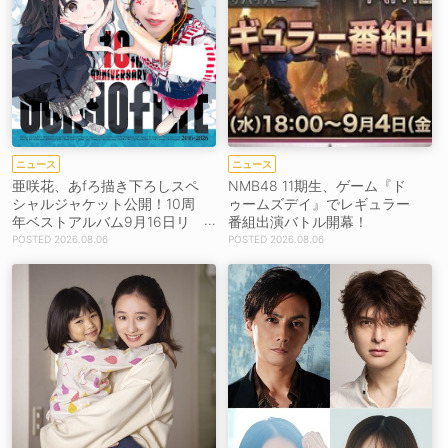
ニュース
ニュース
亜咲花、あfろ描き下ろしスペ
NMB48 11期生、ゲーム『ド
シャルジャケット公開！10周
ゥームズデイ』でレギュラー
年ベストアルバム9月16日リ
番組出演バトル開幕！
リース！
2026.08.06
2026.08.06