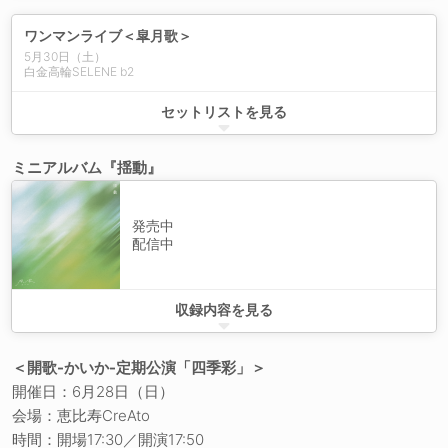
ワンマンライブ＜皐月歌＞
5月30日（土）
白金高輪SELENE b2
シンデレラ・ステップ
セットリストを見る
セミロング
DearBlueBird
ミニアルバム『揺動』
Pl(r)ayer
燦然-さんぜん-
はるかぜ
星雲少女
発売中
灯り
配信中
蝉時雨オーバードライブ
Blue Fantasia
Own
相思相愛 Let me know?
prologue -Swing-
収録内容を見る
かいかのMUSIC
Dear Blue Bird
青い花の名
シンデレラ・ステップ
TimeTime
相思相愛 Let me know?
＜開歌-かいか-定期公演「四季彩」＞
99色のブーケ
蝉時雨オーバードライブ
開催日：6月28日（日）
ねぇ I know
秋なので
会場：恵比寿CreAto
だれかに会えるなら
LIFE
春は絆創膏
時間：開場17:30／開演17:50