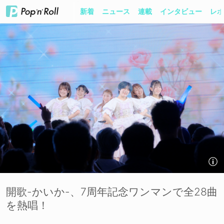
新着
ニュース
連載
インタビュー
レポ
開歌-かいか-、7周年記念ワンマンで全28曲
を熱唱！