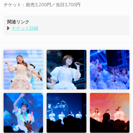
超明快自分自身
チケット：前売3,200円／当日3,700円
グランドマーチ
LIFE
TOWER
関連リンク
花々歌唄 -はなばなうたうた-
チケット詳細
EN01. 歌の咲く島
EN02. ポプラ
EN03. シリウスにマフラー