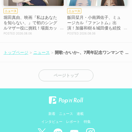
ニュース
ニュース
堀田真由、映画『私はあなた
飯田栞月・小南満佑子、ミュ
を知らない、』で初のシング
ージカル『ファントム』出
ルマザー役に挑戦！場面カッ
演！加藤和樹＆城田優も続投
トを解禁！【コメントあり】
【コメントあり】
2026.08.06
2026.08.06
トップページ
ニュース
開歌-かいか-、7周年記念ワンマンで
全28曲を熱唱！
ページトップ
新着
ニュース
連載
インタビュー
レポート
特集