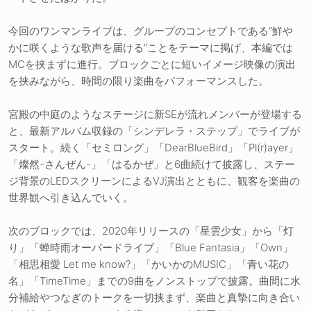
今回のワンマンライブは、グループのコンセプトである“鮮や
かに咲くような歌声を届ける”ことをテーマに掲げ、本編では
MCを挟まずに進行。ブロックごとに短いイメージ映像の演出
を挟みながら、時間の限り楽曲をパフォーマンスした。
宮殿の中庭のようなステージに新SEが流れメンバーが登場する
と、最新アルバム収録の「シンデレラ・ステップ」でライブが
スタート。続く「セミロング」「DearBlueBird」「Pl(r)ayer」
「燦然-さんぜん-」「はるかぜ」と6曲続けて披露し、ステー
ジ背景のLEDスクリーンによるVJ演出とともに、観客を楽曲の
世界観へ引き込んでいく。
次のブロックでは、2020年リリースの「星雲少女」から「灯
り」「蝉時雨オーバードライブ」「Blue Fantasia」「Own」
「相思相愛 Let me know?」「かいかのMUSIC」「青い花の
名」「TimeTime」までの9曲をノンストップで披露。曲間に水
分補給やつなぎのトークを一切挟まず、楽曲と真摯に向き合い