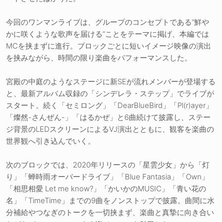
今回のワンマンライブは、グループのコンセプトである“鮮や
かに咲くような歌声を届ける”ことをテーマに掲げ、本編では
MCを挟まずに進行。ブロックごとに短いイメージ映像の演出
を挟みながら、時間の限り楽曲をパフォーマンスした。
宮殿の中庭のようなステージに新SEが流れメンバーが登場する
と、最新アルバム収録の「シンデレラ・ステップ」でライブが
スタート。続く「セミロング」「DearBlueBird」「Pl(r)ayer」
「燦然-さんぜん-」「はるかぜ」と6曲続けて披露し、ステー
ジ背景のLEDスクリーンによるVJ演出とともに、観客を楽曲の
世界観へ引き込んでいく。
次のブロックでは、2020年リリースの「星雲少女」から「灯
り」「蝉時雨オーバードライブ」「Blue Fantasia」「Own」
「相思相愛 Let me know?」「かいかのMUSIC」「青い花の
名」「TimeTime」までの9曲をノンストップで披露。曲間に水
分補給やつなぎのトークを一切挟まず、楽曲と真摯に向き合い