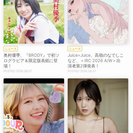
ニュース
ニュース
奥村優季、『BRODY』で初ソ
Juice=Juice、高嶺のなでしこ
ログラビア＆限定版表紙に登
など、＜IRC 2026 A/W＞出
場！
演者第2弾発表！
2026.08.07
2026.08.07