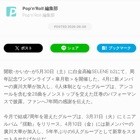
Pop'n'Roll 編集部
Pop'n'Roll 編集部
2026.06.08
シェア
ブックマーク
ポスト
開歌-かいか-が5月30日（土）に白金高輪SELENE b2にて、周
年記念ワンマンライブ＜皐月歌＞を開催した。4月に新メンバ
ーの廣川大華が加入し、6人体制となったグループは、アンコ
ールを含む全28曲をノンストップを交えた圧巻のパフォーマン
スで披露。ファンへ7年間の感謝を伝えた。
今月で結成7周年を迎えたグループは、3月31日（火）にミニア
ルバム『揺動』をリリース。4月10日（金）には新メンバーの
廣川大華が加入し、5年半ぶりの6人グループとして新章をスタ
ートさせたばかりだ。