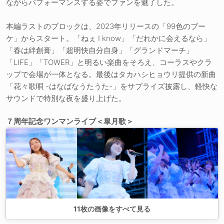
ながらパフォーマンスする姿でファンを魅了した。
本編ラストのブロックは、2023年リリースの「99色のブー
ケ」からスタート。「ねぇ I know」「だれかに会えるなら」
「春は絆創膏」「超明快自分自身」「グランドマーチ」
「LIFE」「TOWER」と明るい楽曲をそろえ、コーラスやクラ
ップで会場が一体となる。最後はタカハシヒョウリ提供の新曲
「花々歌唄 -はなばなうたうた-」をサプライズ披露し、軽快な
サウンドで特別な夜を盛り上げた。
７周年記念ワンマンライブ＜皐月歌＞
11
枚の画像をすべて見る