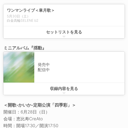
ワンマンライブ＜皐月歌＞
5月30日（土）
白金高輪SELENE b2
シンデレラ・ステップ
セットリストを見る
セミロング
DearBlueBird
ミニアルバム『揺動』
Pl(r)ayer
燦然-さんぜん-
はるかぜ
星雲少女
発売中
灯り
配信中
蝉時雨オーバードライブ
Blue Fantasia
Own
相思相愛 Let me know?
prologue -Swing-
収録内容を見る
かいかのMUSIC
Dear Blue Bird
青い花の名
シンデレラ・ステップ
TimeTime
相思相愛 Let me know?
＜開歌-かいか-定期公演「四季彩」＞
99色のブーケ
蝉時雨オーバードライブ
開催日：6月28日（日）
ねぇ I know
秋なので
会場：恵比寿CreAto
だれかに会えるなら
LIFE
春は絆創膏
時間：開場17:30／開演17:50