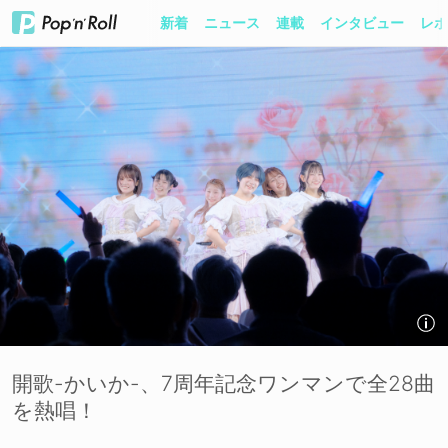
新着
ニュース
連載
インタビュー
レポ
開歌-かいか-、7周年記念ワンマンで全28曲
を熱唱！