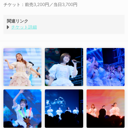
超明快自分自身
チケット：前売3,200円／当日3,700円
グランドマーチ
LIFE
TOWER
関連リンク
花々歌唄 -はなばなうたうた-
チケット詳細
EN01. 歌の咲く島
EN02. ポプラ
EN03. シリウスにマフラー