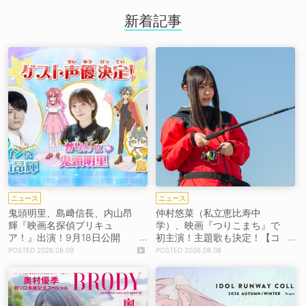
新着記事
ニュース
ニュース
鬼頭明里、島﨑信長、内山昂
仲村悠菜（私立恵比寿中
輝『映画名探偵プリキュ
学）、映画『つりこまち』で
ア！』出演！9月18日公開
初主演！主題歌も決定！【コ
【コメントあり】
メントあり】
2026.08.09
2026.08.08