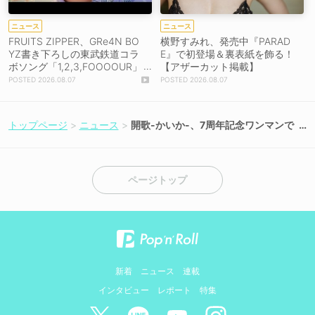
ニュース
ニュース
FRUITS ZIPPER、GRe4N BO
横野すみれ、発売中『PARAD
YZ書き下ろしの東武鉄道コラ
E』で初登場＆裏表紙を飾る！
ボソング「1,2,3,FOOOOUR」
【アザーカット掲載】
をリリース＆MV公開！
2026.08.07
2026.08.07
トップページ
ニュース
開歌-かいか-、7周年記念ワンマンで
全28曲を熱唱！
ページトップ
新着
ニュース
連載
インタビュー
レポート
特集