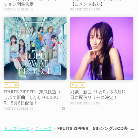
ション開催決定！
【コメントあり】
2026.08.06
2026.08.06
ニュース
ニュース
FRUITS ZIPPER、東武鉄道コ
乃紫、新曲「LとR」を8月12
ラボで新曲「1,2,3, F0000U
日に配信リリース決定！
R」8月6日配信！
2026.08.05
2026.08.06
トップページ
ニュース
FRUITS ZIPPER、5thシングルCD表
題曲「ぱわーオブらぶ」MV解禁！