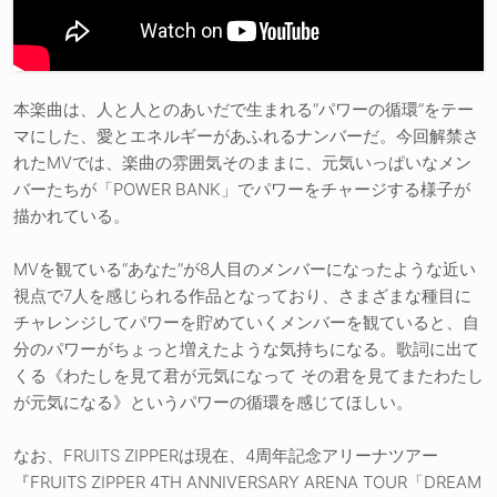
本楽曲は、人と人とのあいだで生まれる“パワーの循環”をテー
マにした、愛とエネルギーがあふれるナンバーだ。今回解禁さ
れたMVでは、楽曲の雰囲気そのままに、元気いっぱいなメン
バーたちが「POWER BANK」でパワーをチャージする様子が
描かれている。
MVを観ている“あなた”が8人目のメンバーになったような近い
視点で7人を感じられる作品となっており、さまざまな種目に
チャレンジしてパワーを貯めていくメンバーを観ていると、自
分のパワーがちょっと増えたような気持ちになる。歌詞に出て
くる《わたしを見て君が元気になって その君を見てまたわたし
が元気になる》というパワーの循環を感じてほしい。
なお、FRUITS ZIPPERは現在、4周年記念アリーナツアー
『FRUITS ZIPPER 4TH ANNIVERSARY ARENA TOUR「DREAM