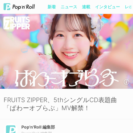
新着
ニュース
連載
インタビュー
レポ
FRUITS ZIPPER、5thシングルCD表題曲
「ぱわーオブらぶ」MV解禁！
Pop'n'Roll 編集部