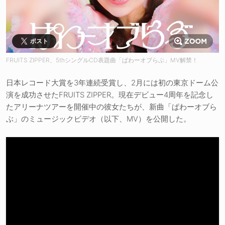
ポスト
FRUITS ZIPPER、5thシングルCD表題曲「ぱわーオブらぶ」MV解禁！
日本レコード大賞を3年連続受賞し、2月には初の東京ドーム公
演を成功させたFRUITS ZIPPER。現在デビュー4周年を記念し
たアリーナツアーを開催中の彼女たちが、新曲「ぱわーオブら
ぶ」のミュージックビデオ（以下、MV）を公開した。