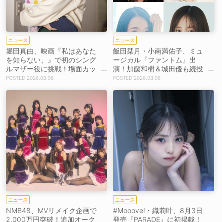
ニュース
ニュース
堀田真由、映画『私はあなた
飯田栞月・小南満佑子、ミュ
を知らない、』で初のシング
ージカル『ファントム』出
ルマザー役に挑戦！場面カッ
演！加藤和樹＆城田優も続投
トを解禁！【コメントあり】
【コメントあり】
2026.08.06
2026.08.06
ニュース
ニュース
NMB48、MVリメイク企画で
#Mooove!・織莉叶、8月3日
2,000万円突破！追加オーク
発売『PARADE』に初掲載！