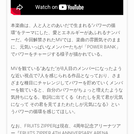
本楽曲は、人と人とのあいだで生まれる“パワーの循
環”をテーマにした、愛とエネルギーがあふれるナンバ
ーだ。今回解禁されたMVでは、楽曲の雰囲気そのまま
に、元気いっぱいなメンバーたちが「POWER BANK」
でパワーをチャージする様子が描かれている。
MVを観ている“あなた”が8人目のメンバーになったよう
な近い視点で7人を感じられる作品となっており、さま
ざまな種目にチャレンジしてパワーを貯めていくメンバ
ーを観ていると、自分のパワーがちょっと増えたような
気持ちになる。歌詞に出てくる《わたしを見て君が元気
になって その君を見てまたわたしが元気になる》とい
うパワーの循環を感じてほしい。
なお、FRUITS ZIPPERは現在、4周年記念アリーナツア
ー『FRUITS ZIPPER 4TH ANNIVERSARY ARENA