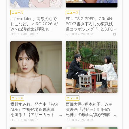
ニュース
ニュース
Juice=Juice、高嶺のなで
FRUITS ZIPPER、GRe4N
しこなど、＜IRC 2026 A/
BOYZ書き下ろしの東武鉄
W＞出演者第2弾発表！
道コラボソング「1,2,3,FO
OOOUR」をリリース＆M
2026.08.07
2026.08.07
V公開！
ニュース
ニュース
横野すみれ、発売中『PAR
西畑大吾×福本莉子、W主
ADE』で初登場＆裏表紙
演映画『時給三〇〇円の
を飾る！【アザーカット
死神』の場面写真が初解
掲載】
禁！
2026.08.07
2026.08.07