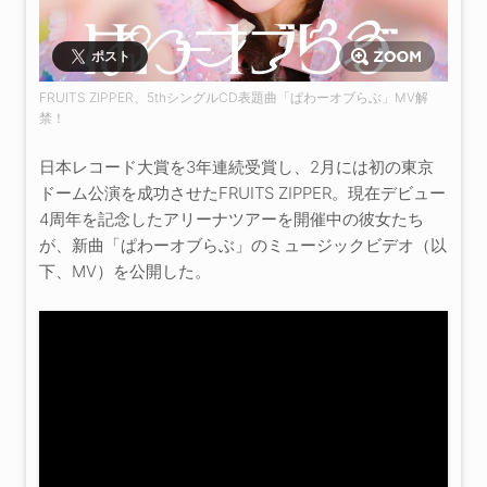
ポスト
FRUITS ZIPPER、5thシングルCD表題曲「ぱわーオブらぶ」MV解
禁！
日本レコード大賞を3年連続受賞し、2月には初の東京
ドーム公演を成功させたFRUITS ZIPPER。現在デビュー
4周年を記念したアリーナツアーを開催中の彼女たち
が、新曲「ぱわーオブらぶ」のミュージックビデオ（以
下、MV）を公開した。