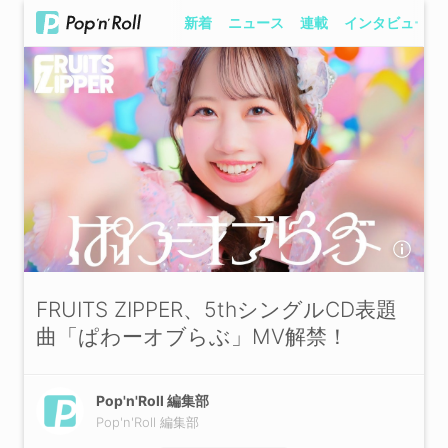
新着
ニュース
連載
インタビュー
FRUITS ZIPPER、5thシングルCD表題
曲「ぱわーオブらぶ」MV解禁！
Pop'n'Roll 編集部
Pop'n'Roll 編集部