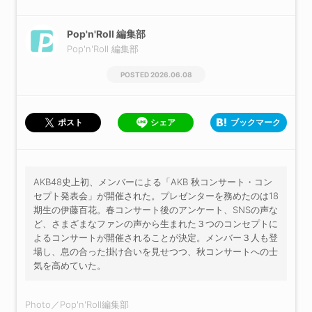
Pop'n'Roll 編集部
Pop'n'Roll 編集部
2026.06.08
シェア
ブックマーク
ポスト
AKB48史上初、メンバーによる「AKB 秋コンサート・コン
セプト発表会」が開催された。プレゼンターを務めたのは18
期生の伊藤百花。春コンサート後のアンケート、SNSの声な
ど、さまざまなファンの声から生まれた３つのコンセプトに
よるコンサートが開催されることが決定。メンバー３人も登
場し、息の合った掛け合いを見せつつ、秋コンサートへの士
気を高めていた。
Photo／Pop'n'Roll編集部