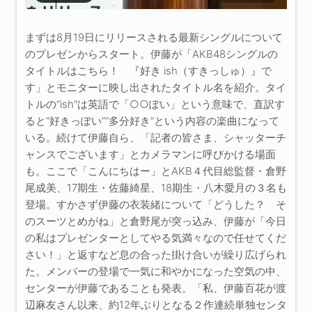
まずは8月19日にリリースされる最新シングルについて
のプレゼンからスタート。伊藤が「AKB48シングルの
タイトルはこちら！ 『好き ish（すきっしゅ）』で
す」とモニターに映し出されたタイトル名を紹介。タイ
トルの“ish”は英語で「○○ぽい」という意味で、直訳す
ると“好きっぽい”“多分好き”という内容の楽曲になって
いる。続けて伊藤自ら、「記者の皆さま、シャッターチ
ャンスでございます」とカメラマンに呼びかける場面
も。ここで「こんにちはー」とAKB４代目総監督・倉野
尾成美、17期生・佐藤綺星、18期生・八木愛月の３名も
登場。すかさず伊藤の衣装緒について「どうした？ そ
のスーツとめがね」と倉野尾が突っ込み、伊藤が「今日
の私はプレゼンターとしてやる気満々なので任せてくだ
さい！」と返すなど息の合った掛け合いが繰り広げられ
た。メンバーの登場で一気に和やかになった空気の中、
センターが伊藤であることも発表。「私、伊藤百花が渡
辺麻友さん以来、約12年ぶりとなる２作連続単独センタ