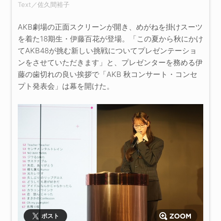
Text／佐久間裕子
AKB劇場の正面スクリーンが開き、めがねを掛けスーツ
を着た18期生・伊藤百花が登場。「この夏から秋にかけ
てAKB48が挑む新しい挑戦についてプレゼンテーショ
ンをさせていただきます」と、プレゼンターを務める伊
藤の歯切れの良い挨拶で「AKB 秋コンサート・コンセ
プト発表会」は幕を開けた。
ポスト