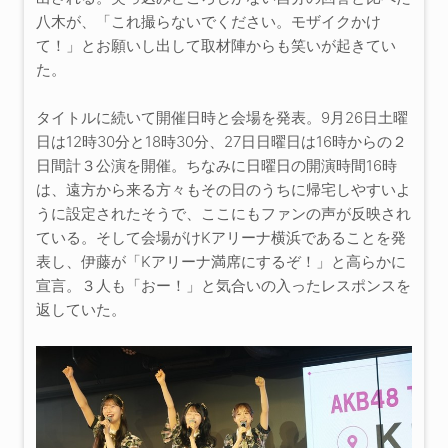
八木が、「これ撮らないでください。モザイクかけ
て！」とお願いし出して取材陣からも笑いが起きてい
た。
タイトルに続いて開催日時と会場を発表。9月26日土曜
日は12時30分と18時30分、27日日曜日は16時からの２
日間計３公演を開催。ちなみに日曜日の開演時間16時
は、遠方から来る方々もその日のうちに帰宅しやすいよ
うに設定されたそうで、ここにもファンの声が反映され
ている。そして会場がけKアリーナ横浜であることを発
表し、伊藤が「Kアリーナ満席にするぞ！」と高らかに
宣言。３人も「おー！」と気合いの入ったレスポンスを
返していた。