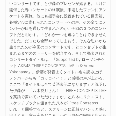
いコンサートです」と伊藤のプレゼンが始まる。４月に
開催した春コンサートの終演後、来場したファンにアン
ケートを実施。他にも握手会に設置されている目安箱、
各種SNSに寄せられたコンサートへの声、その全てにメ
ンバーが目を通して生まれたのが、今回の３つのコンセ
プトだと明かす。「どれか一つを選ぶことはできません
でした。だったら全部やってしまおう。そんな思いから
生まれたのが今回のコンサートです」とコンセプトが生
まれるまでのストーリーを紹介する。そして発表された
コンサートタイトルは、『Supported by ローソンチケ
ット AKB48 THREE CONCEPTS LIVE in K-Arena
Yokohama』。伊藤が発音よくタイトル名を読み上げ、
メンバーからも「カッコイイ！」と感嘆の声が上がる。
ここで「タイトルは全て英語表記になります」と説明し
た伊藤が、「八木愛月さん！ THREE CONCEPTS LIVE
を英語で書いていただけますか」と八木にリクエスト。
スケッチブックを渡された八木が「tree Consepss
LIVE」と回答すると、スクリーンに正解がバンッと映し
出される。突っ込みどころしかない自分の回答と比べた