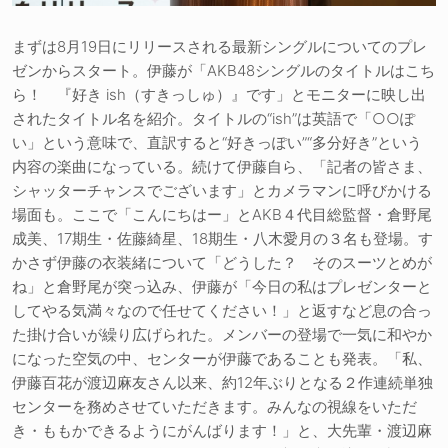
まずは8月19日にリリースされる最新シングルについてのプレ
ゼンからスタート。伊藤が「AKB48シングルのタイトルはこち
ら！ 『好き ish（すきっしゅ）』です」とモニターに映し出
されたタイトル名を紹介。タイトルの“ish”は英語で「○○ぽ
い」という意味で、直訳すると“好きっぽい”“多分好き”という
内容の楽曲になっている。続けて伊藤自ら、「記者の皆さま、
シャッターチャンスでございます」とカメラマンに呼びかける
場面も。ここで「こんにちはー」とAKB４代目総監督・倉野尾
成美、17期生・佐藤綺星、18期生・八木愛月の３名も登場。す
かさず伊藤の衣装緒について「どうした？ そのスーツとめが
ね」と倉野尾が突っ込み、伊藤が「今日の私はプレゼンターと
してやる気満々なので任せてください！」と返すなど息の合っ
た掛け合いが繰り広げられた。メンバーの登場で一気に和やか
になった空気の中、センターが伊藤であることも発表。「私、
伊藤百花が渡辺麻友さん以来、約12年ぶりとなる２作連続単独
センターを務めさせていただきます。みんなの視線をいただ
き・ももかできるようにがんばります！」と、大先輩・渡辺麻