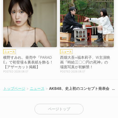
ニュース
ニュース
横野すみれ、発売中『PARAD
西畑大吾×福本莉子、W主演映
E』で初登場＆裏表紙を飾る！
画『時給三〇〇円の死神』の
【アザーカット掲載】
場面写真が初解禁！
2026.08.07
2026.08.07
トップページ
ニュース
AKB48、史上初のコンセプト発表会
で伊藤百花がプレゼン！9月26日・2
7日にKアリーナ横浜で秋コンサート
3公演決定！
ページトップ