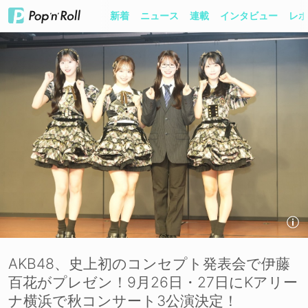
新着
ニュース
連載
インタビュー
レポ
AKB48、史上初のコンセプト発表会で伊藤
百花がプレゼン！9月26日・27日にKアリー
ナ横浜で秋コンサート3公演決定！