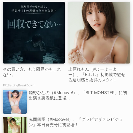
その買い方、もう限界かもしれ
上原れもん（#よーよーよ
ない。
ー）、『B.L.T.』初掲載で魅せ
る透明感と抜群のスタイ...
PR(BettingBreakDown)
姫野ひなの（#Mooove!）、「BLT MONSTER」に初
出演＆裏表紙に登場...
赤間四季（#Mooove!）、『グラビアザテレビジョ
ン』本日発売号に初登場！