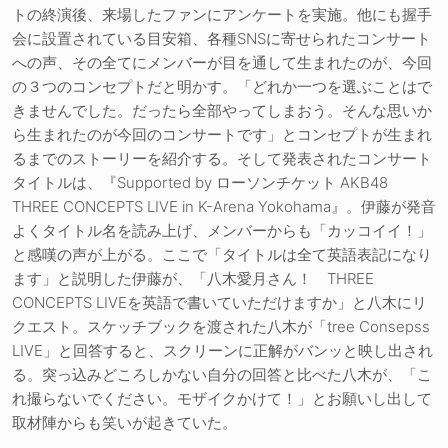
トの終演後、来場したファンにアンケートを実施。他にも握手
会に設置されている目安箱、各種SNSに寄せられたコンサート
への声、その全てにメンバーが目を通して生まれたのが、今回
の３つのコンセプトだと明かす。「どれか一つを選ぶことはで
きませんでした。だったら全部やってしまおう。そんな思いか
ら生まれたのが今回のコンサートです」とコンセプトが生まれ
るまでのストーリーを紹介する。そして発表されたコンサート
タイトルは、『Supported by ローソンチケット AKB48
THREE CONCEPTS LIVE in K-Arena Yokohama』。伊藤が発音
よくタイトル名を読み上げ、メンバーからも「カッコイイ！」
と感嘆の声が上がる。ここで「タイトルは全て英語表記になり
ます」と説明した伊藤が、「八木愛月さん！ THREE
CONCEPTS LIVEを英語で書いていただけますか」と八木にリ
クエスト。スケッチブックを渡された八木が「tree Consepss
LIVE」と回答すると、スクリーンに正解がバンッと映し出され
る。突っ込みどころしかない自分の回答と比べた八木が、「こ
れ撮らないでください。モザイクかけて！」とお願いし出して
取材陣からも笑いが起きていた。