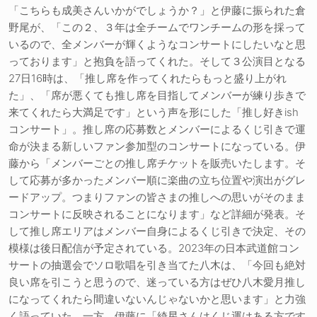
「こちらも成美さんいかがでしょうか？」と伊藤に振られた倉
野尾が、「この２、３年は全チームでワンチームの形を採って
いるので、全メンバーが輝くようなコンサートにしたいなと思
っております」と抱負を語ってくれた。そして３公演目となる
27日16時は、「推し席を作ってくれたらもっと盛り上がれ
た」、「席が悪くても推し席を目指してメンバーが練り歩きで
来てくれたら大満足です」という声を形にした「推し好きish
コンサート」。推し席の応募数とメンバーによるくじ引きで運
命が決まる新しいファン参加型のコンサートになっている。伊
藤から「メンバーごとの推し席チケットを販売いたします。そ
して応募が多かったメンバー順に楽曲の立ち位置や演出がグレ
ードアップ。つまりファンの皆さまの推しへの思いがそのまま
コンサートに反映されることになります」など詳細が発表。そ
して推し席エリアはメンバー自身によるくじ引きで決定、その
模様は後日配信が予定されている。2023年の日本武道館コン
サートの抽選会でソロ歌唱を引き当てた八木は、「今回も絶対
良い席を引こうと思うので、迷っている方はぜひ八木愛月推し
になってくれたら間違いないんじゃないかと思います」と力強
く語っていた。一方、伊藤に「綺星さんはくじ運はある方です