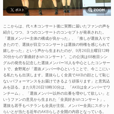
ポスト
ここからは、代々木コンサート後に実際に届いたファンの声を
紹介しつつ、３つのコンサートのコンセプトが発表された。
「選抜メンバー主体の構成が良かった」、「推しが選抜入りで
きたので、選抜が目立つコンサートは選抜の特権を感じられて
嬉しかった」という声から生まれたのが、9月26日土曜日12時
30分からの“新曲好きishコンサート”。この公演は68枚目シン
グルの発売を記念した選抜メンバー16人を中心としたコンサー
トで、倉野尾が「選抜メンバー中心ということで、今ここにい
る私たちも出演します。選抜らしく全員でAKBの顔として恥じ
ないパフォーマンスをお届けできるよう頑張ります」と意気込
みを語る。また9月26日18時30分は、「AKBは全メンバーでワ
ンチーム」、「選抜メンバー以外の出番を増やして欲しい」と
いうファンの意見から生まれた「全員好きishコンサート」。
選抜も若手もベテランも全員が主役、メンバー全員にスポット
らいとが当たる近年のAKBらしさ全開の内容となっている。