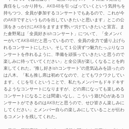
責任をしっかり持ち、AKB48を引っぱっていくという気持ちを
持ちつつ、全員が参加するコンサートでもあるので、これが今
のAKBですというものを出していきたいと思います」とこの公
演をきっかけにAKBをますます勢いづけていきたいと宣言。ま
た倉野尾は「全員好きishコンサート」について、「全メンバ
ーがいてAKB48だと思っているので、全員の全力で盛り上げら
れるコンサートにしたい。そして１公演ずつ魅力たっぷりなコ
ンサートを作れるように、準備を頑張っていきたいと思うので
楽しみに待っていてください」と全公演が楽しくなることを約
束してくれた。“推し好きishコンサート”の意気込みを語ったの
は八木。「私も推し席は初めてなので、とてもワクワクしてい
ます。くじを引くということで、私たちメンバーもドキドキす
るようなコンサートになりますが、どの席になっても楽しめる
コンサートになることは間違いなし。こういう遊び心があるコ
ンサートができるのはAKBだと思うので、せひ皆さん楽しみに
してください」とメンバー自らの楽しみにしていることが伝わ
るコメントを残してくれた。