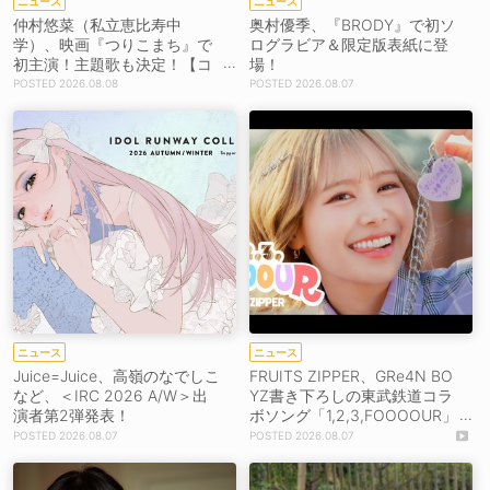
ニュース
ニュース
仲村悠菜（私立恵比寿中
奥村優季、『BRODY』で初ソ
学）、映画『つりこまち』で
ログラビア＆限定版表紙に登
初主演！主題歌も決定！【コ
場！
メントあり】
2026.08.08
2026.08.07
ニュース
ニュース
Juice=Juice、高嶺のなでしこ
FRUITS ZIPPER、GRe4N BO
など、＜IRC 2026 A/W＞出
YZ書き下ろしの東武鉄道コラ
演者第2弾発表！
ボソング「1,2,3,FOOOOUR」
をリリース＆MV公開！
2026.08.07
2026.08.07