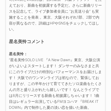
えており、新曲を初披露する予定だ。さらに新曲リリー
スを記念して、ライブ参加者全員に “お見送り会” も実
施することを発表 。東京、大阪それぞれ1部、2部で内
容が異なるので、詳細はHPやSNSをチェックしてほし
い。
星名美怜コメント
星名美怜：
“星名美怜SOLO LIVE 『A New Dawn』東京、大阪公演
がいよいよスタートします！ ダンサーのみなさまと共
にこのライブだけの特別なパフォーマンスをお届けしま
す！ 大阪でのワンマンライブは初なので、緊張してお
りますが、この半年かけて育ててきたソロ楽曲をたくさ
んの方と盛り上がれたら嬉しいです！ なんとライブで
は8月にリリースする新曲も初披露しちゃいます！ 1曲
目はレギュラー出演しているFMヨコハマ 『BREAK IT
DOWN』内で制作した夏の淡い恋を描いた新曲。