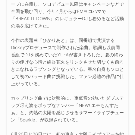
ープに在籍し、ソロデビュー以降はキャンペーンなどで
全国を飛び回り、今年4月からはFMヨコハマで
『BREAK IT DOWN』のレギュラーDJも務めるなど活動
の場を広げてきた。
今作の表題曲「ひかりあと」は、同番組で共演する
Dickeyプロデュースで制作された楽曲。歌詞も以前同
番組でDJを務めていたYU-Aが書き下ろした、夏の終わ
りの儚げな心情と線香花火をリンクさせた切なくも前向
きになれるラブソングとなっている。星名自身もソロと
して初のバラード曲に挑戦した、ファン必聴の作品に仕
上がっている。
カップリング曲では対照的に、重低音の効いたダブステ
ップ冴え渡るポップなナンバー「NEW! エモもんすた
ぁ」と、灼熱の太陽を感じさせるサマードライブチュー
ン「Sparkle」が収録されている。
6月20日と26日には、初の東京・大阪ライブツアーを控