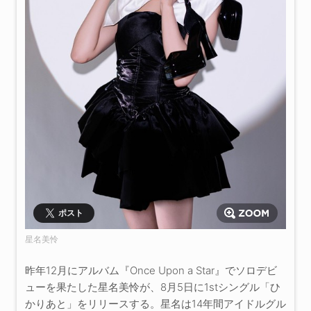
ポスト
星名美怜
昨年12月にアルバム『Once Upon a Star』でソロデビ
ューを果たした星名美怜が、8月5日に1stシングル「ひ
かりあと」をリリースする。星名は14年間アイドルグル