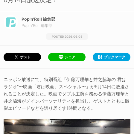
Pop'n'Roll 編集部
Pop'n'Roll 編集部
2026.06.08
シェア
ブックマーク
ポスト
ニッポン放送にて、特別番組「伊藤万理華と井之脇海の“君は
ラジオ”〜映画『君は映画』スペシャル〜」が6月14日に放送さ
れることが決定した。映画でダブル主演を務める伊藤万理華と
井之脇海がメインパーソナリティを担当し、ゲストとともに撮
影エピソードなどを語り尽くす1時間となる。