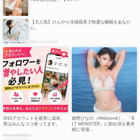
【大人気】ひんやり冷感寝具で快適な睡眠をあなた
に。
PR(アイリスプラザ)
SNSアカウントを着実に成長。
姫野ひなの（#Mooove!）、「B
実はみんなココ使ってます。
LT MONSTER」に初出演＆裏表
紙に登場...
PR(Dreaw合同会社)