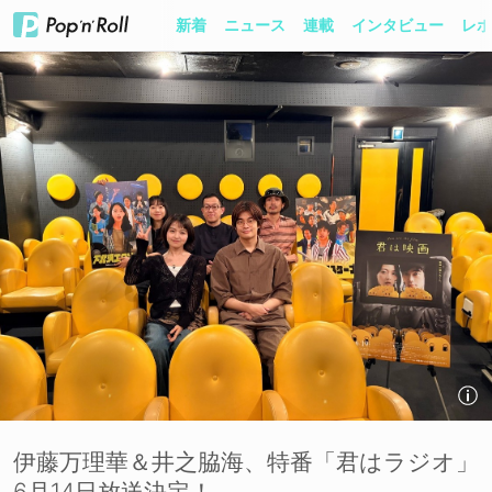
新着
ニュース
連載
インタビュー
レポ
伊藤万理華＆井之脇海、特番「君はラジオ」
6月14日放送決定！