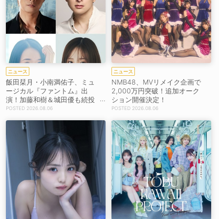
ニュース
ニュース
飯田栞月・小南満佑子、ミュ
NMB48、MVリメイク企画で
ージカル『ファントム』出
2,000万円突破！追加オーク
演！加藤和樹＆城田優も続投
ション開催決定！
【コメントあり】
2026.08.06
2026.08.06