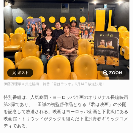
ポスト
伊藤万理華＆井之脇海、特番「君はラジオ」6月14日放送決定！
特別番組は、人気劇団・ヨーロッパ企画のオリジナル長編映画
第3弾であり、上田誠の初監督作品となる『君は映画』の公開
を記念して放送される。映画はヨーロッパ企画と下北沢にある
映画館・トリウッドがタッグを組んだ下北沢青春ギミックコメ
ディである。