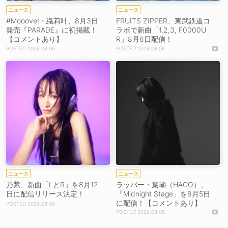
ニュース
ニュース
#Mooove!・織莉叶、8月3日
FRUITS ZIPPER、東武鉄道コ
発売『PARADE』に初掲載！
ラボで新曲「1,2,3, F0000U
【コメントあり】
R」8月6日配信！
2026.08.06
2026.08.06
ニュース
ニュース
乃紫、新曲「LとR」を8月12
ラッパー・葉瑚（HACO）、
日に配信リリース決定！
「Midnight Stage」を8月5日
に配信！【コメントあり】
2026.08.05
2026.08.05