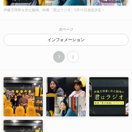
伊藤万理華＆井之脇海、特番「君はラジオ」6月14日放送決定！
次ページ
インフォメーション
1
2