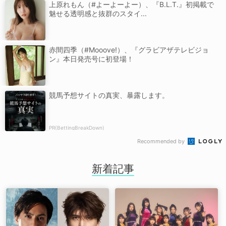
上原れもん（#よーよーよー）、『B.L.T.』初掲載で
魅せる透明感と抜群のスタイ...
赤間四季（#Mooove!）、『グラビアザテレビジョ
ン』本日発売号に初登場！
競馬予想サイトの真実、暴露します。
PR(BettingBreakDown)
Recommended by
新着記事