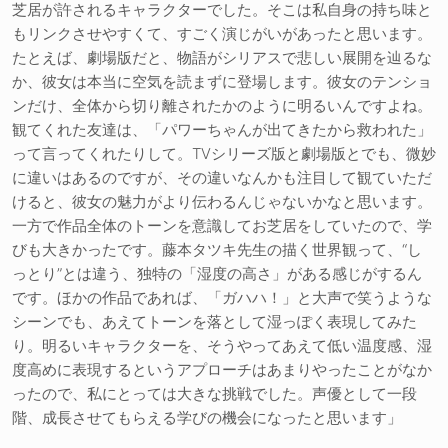
芝居が許されるキャラクターでした。そこは私自身の持ち味と
もリンクさせやすくて、すごく演じがいがあったと思います。
たとえば、劇場版だと、物語がシリアスで悲しい展開を辿るな
か、彼女は本当に空気を読まずに登場します。彼女のテンショ
ンだけ、全体から切り離されたかのように明るいんですよね。
観てくれた友達は、「パワーちゃんが出てきたから救われた」
って言ってくれたりして。TVシリーズ版と劇場版とでも、微妙
に違いはあるのですが、その違いなんかも注目して観ていただ
けると、彼女の魅力がより伝わるんじゃないかなと思います。
一方で作品全体のトーンを意識してお芝居をしていたので、学
びも大きかったです。藤本タツキ先生の描く世界観って、“し
っとり”とは違う、独特の「湿度の高さ」がある感じがするん
です。ほかの作品であれば、「ガハハ！」と大声で笑うような
シーンでも、あえてトーンを落として湿っぽく表現してみた
り。明るいキャラクターを、そうやってあえて低い温度感、湿
度高めに表現するというアプローチはあまりやったことがなか
ったので、私にとっては大きな挑戦でした。声優として一段
階、成長させてもらえる学びの機会になったと思います」