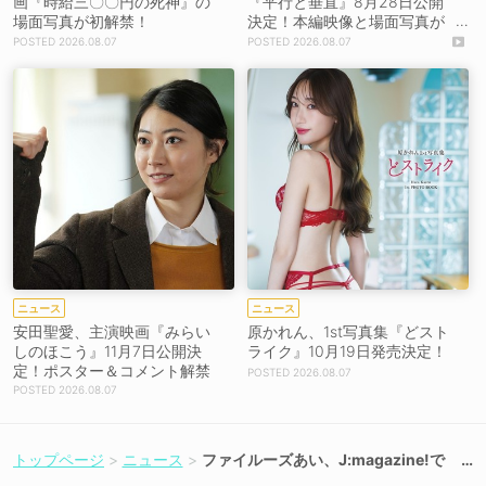
画『時給三〇〇円の死神』の
『平行と垂直』8月28日公開
場面写真が初解禁！
決定！本編映像と場面写真が
初解禁！
2026.08.07
2026.08.07
ニュース
ニュース
安田聖愛、主演映画『みらい
原かれん、1st写真集『どスト
しのほこう』11月7日公開決
ライク』10月19日発売決定！
定！ポスター＆コメント解禁
2026.08.07
2026.08.07
トップページ
ニュース
ファイルーズあい、J:magazine!で
独占インタビューが本日公開！