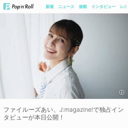
新着
ニュース
連載
インタビュー
レポ
ファイルーズあい、J:magazine!で独占イン
タビューが本日公開！