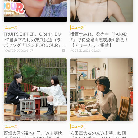
ニュース
ニュース
FRUITS ZIPPER、GRe4N BO
横野すみれ、発売中『PARAD
YZ書き下ろしの東武鉄道コラ
E』で初登場＆裏表紙を飾る！
ボソング「1,2,3,FOOOOUR」
【アザーカット掲載】
をリリース＆MV公開！
2026.08.07
2026.08.07
ニュース
ニュース
西畑大吾×福本莉子、W主演映
安田章大＆のんW主演、映画