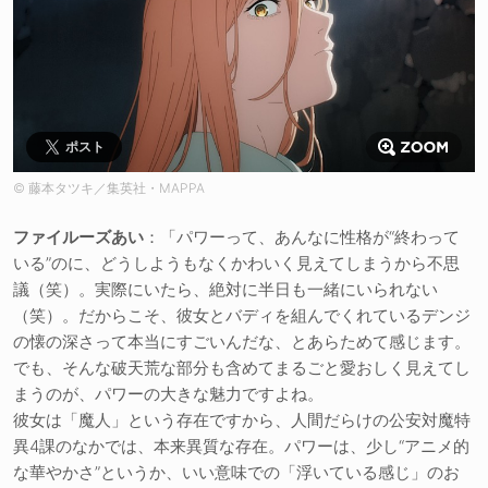
ポスト
© 藤本タツキ／集英社・MAPPA
ファイルーズあい
：「パワーって、あんなに性格が“終わって
いる”のに、どうしようもなくかわいく見えてしまうから不思
議（笑）。実際にいたら、絶対に半日も一緒にいられない
（笑）。だからこそ、彼女とバディを組んでくれているデンジ
の懐の深さって本当にすごいんだな、とあらためて感じます。
でも、そんな破天荒な部分も含めてまるごと愛おしく見えてし
まうのが、パワーの大きな魅力ですよね。
彼女は「魔人」という存在ですから、人間だらけの公安対魔特
異4課のなかでは、本来異質な存在。パワーは、少し“アニメ的
な華やかさ”というか、いい意味での「浮いている感じ」のお