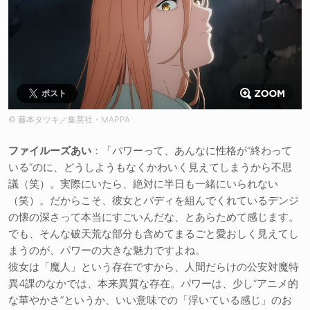
ポスト
© 藤本タツキ／集英社・MAPPA
ファイルーズあい
：「パワーって、あんなに性格が“終わって
いる”のに、どうしようもなくかわいく見えてしまうから不思
議（笑）。実際にいたら、絶対に半日も一緒にいられない
（笑）。だからこそ、彼女とバディを組んでくれているデンジ
の懐の深さって本当にすごいんだな、とあらためて感じます。
でも、そんな破天荒な部分も含めてまるごと愛おしく見えてし
まうのが、パワーの大きな魅力ですよね。
彼女は「魔人」という存在ですから、人間だらけの公安対魔特
異4課のなかでは、本来異質な存在。パワーは、少し“アニメ的
な華やかさ”というか、いい意味での「浮いている感じ」のお