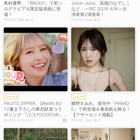
奥村優季、『BRODY』で初ソ
Juice=Juice、高嶺のなでしこ
ログラビア＆限定版表紙に登
など、＜IRC 2026 A/W＞出
場！
演者第2弾発表！
2026.08.07
2026.08.07
ニュース
ニュース
FRUITS ZIPPER、GRe4N BO
横野すみれ、発売中『PARAD
YZ書き下ろしの東武鉄道コラ
E』で初登場＆裏表紙を飾る！
ボソング「1,2,3,FOOOOUR」
【アザーカット掲載】
をリリース＆MV公開！
2026.08.07
2026.08.07