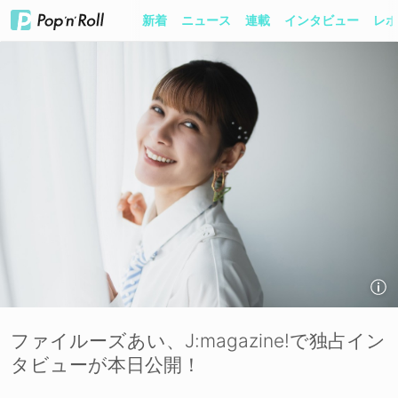
新着
ニュース
連載
インタビュー
レポ
ファイルーズあい、J:magazine!で独占イン
タビューが本日公開！