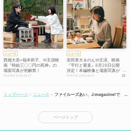
ニュース
ニュース
西畑大吾×福本莉子、W主演映
安田章大＆のんW主演、映画
画『時給三〇〇円の死神』の
『平行と垂直』8月28日公開
場面写真が初解禁！
決定！本編映像と場面写真が
初解禁！
2026.08.07
2026.08.07
トップページ
ニュース
ファイルーズあい、J:magazine!で
独占インタビューが本日公開！
ページトップ