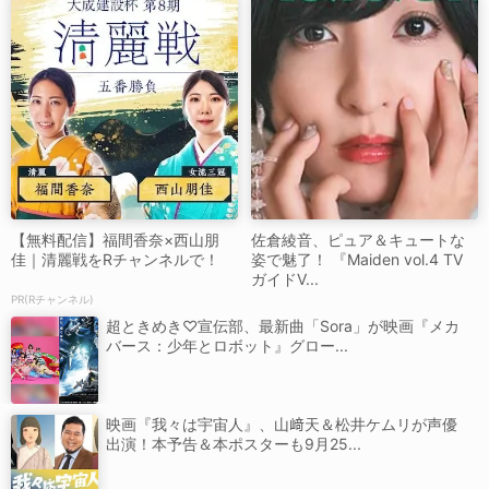
【無料配信】福間香奈×西山朋
佐倉綾音、ピュア＆キュートな
佳｜清麗戦をRチャンネルで！
姿で魅了！ 『Maiden vol.4 TV
ガイドV...
PR(Rチャンネル)
超ときめき♡宣伝部、最新曲「Sora」が映画『メカ
バース：少年とロボット』グロー...
映画『我々は宇宙人』、山﨑天＆松井ケムリが声優
出演！本予告＆本ポスターも9月25...