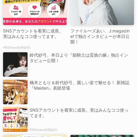
SNSアカウントを着実に成長。
ファイルーズあい、J:magazin
実はみんなココ使ってます。
e!で独占インタビューが本日公
開！
PR(Dreaw合同会社)
鈴代紗弓、本日より『姫騎士は蛮族の嫁』独占イン
タビュー公開！
楠木ともり＆鈴代紗弓、麗しい姿で魅せる！ 新雑誌
『Maiden』表紙登場
SNSアカウントを着実に成長。実はみんなココ使っ
てます。
PR(Dreaw合同会社)