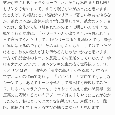
芝居が許されるキャラクターでした。そこは私自身の持ち味と
もリンクさせやすくて、すごく演じがいがあったと思います。
たとえば、劇場版だと、物語がシリアスで悲しい展開を辿るな
か、彼女は本当に空気を読まずに登場します。彼女のテンショ
ンだけ、全体から切り離されたかのように明るいんですよね。
観てくれた友達は、「パワーちゃんが出てきたから救われた」
って言ってくれたりして。TVシリーズ版と劇場版とでも、微妙
に違いはあるのですが、その違いなんかも注目して観ていただ
けると、彼女の魅力がより伝わるんじゃないかなと思います。
一方で作品全体のトーンを意識してお芝居をしていたので、学
びも大きかったです。藤本タツキ先生の描く世界観って、“し
っとり”とは違う、独特の「湿度の高さ」がある感じがするん
です。ほかの作品であれば、「ガハハ！」と大声で笑うような
シーンでも、あえてトーンを落として湿っぽく表現してみた
り。明るいキャラクターを、そうやってあえて低い温度感、湿
度高めに表現するというアプローチはあまりやったことがなか
ったので、私にとっては大きな挑戦でした。声優として一段
階、成長させてもらえる学びの機会になったと思います」