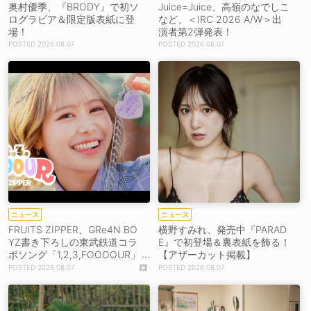
奥村優季、『BRODY』で初ソ
Juice=Juice、高嶺のなでしこ
ログラビア＆限定版表紙に登
など、＜IRC 2026 A/W＞出
場！
演者第2弾発表！
2026.08.07
2026.08.07
ニュース
ニュース
FRUITS ZIPPER、GRe4N BO
横野すみれ、発売中『PARAD
YZ書き下ろしの東武鉄道コラ
E』で初登場＆裏表紙を飾る！
ボソング「1,2,3,FOOOOUR」
【アザーカット掲載】
をリリース＆MV公開！
2026.08.07
2026.08.07