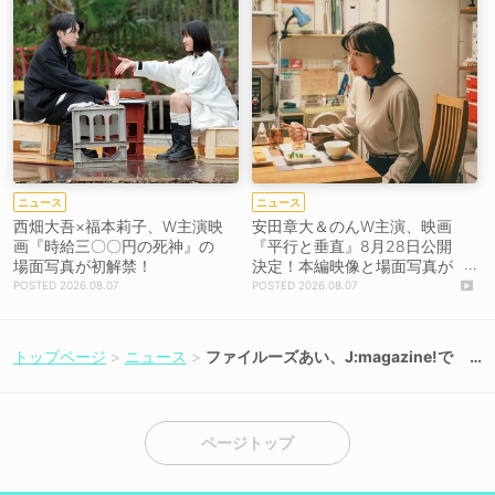
ニュース
ニュース
西畑大吾×福本莉子、W主演映
安田章大＆のんW主演、映画
画『時給三〇〇円の死神』の
『平行と垂直』8月28日公開
場面写真が初解禁！
決定！本編映像と場面写真が
初解禁！
2026.08.07
2026.08.07
トップページ
ニュース
ファイルーズあい、J:magazine!で
独占インタビューが本日公開！
ページトップ