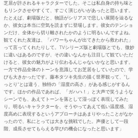
芝居が許されるキャラクターでした。そこは私自身の持ち味と
もリンクさせやすくて、すごく演じがいがあったと思います。
たとえば、劇場版だと、物語がシリアスで悲しい展開を辿るな
か、彼女は本当に空気を読まずに登場します。彼女のテンショ
ンだけ、全体から切り離されたかのように明るいんですよね。
観てくれた友達は、「パワーちゃんが出てきたから救われた」
って言ってくれたりして。TVシリーズ版と劇場版とでも、微妙
に違いはあるのですが、その違いなんかも注目して観ていただ
けると、彼女の魅力がより伝わるんじゃないかなと思います。
一方で作品全体のトーンを意識してお芝居をしていたので、学
びも大きかったです。藤本タツキ先生の描く世界観って、“し
っとり”とは違う、独特の「湿度の高さ」がある感じがするん
です。ほかの作品であれば、「ガハハ！」と大声で笑うような
シーンでも、あえてトーンを落として湿っぽく表現してみた
り。明るいキャラクターを、そうやってあえて低い温度感、湿
度高めに表現するというアプローチはあまりやったことがなか
ったので、私にとっては大きな挑戦でした。声優として一段
階、成長させてもらえる学びの機会になったと思います」