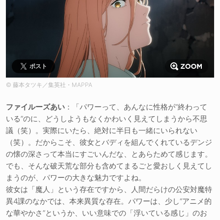
ポスト
© 藤本タツキ／集英社・MAPPA
ファイルーズあい
：「パワーって、あんなに性格が“終わって
いる”のに、どうしようもなくかわいく見えてしまうから不思
議（笑）。実際にいたら、絶対に半日も一緒にいられない
（笑）。だからこそ、彼女とバディを組んでくれているデンジ
の懐の深さって本当にすごいんだな、とあらためて感じます。
でも、そんな破天荒な部分も含めてまるごと愛おしく見えてし
まうのが、パワーの大きな魅力ですよね。
彼女は「魔人」という存在ですから、人間だらけの公安対魔特
異4課のなかでは、本来異質な存在。パワーは、少し“アニメ的
な華やかさ”というか、いい意味での「浮いている感じ」のお