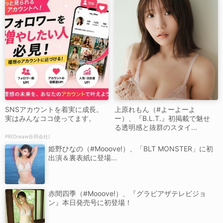
SNSアカウントを着実に成長。
上原れもん（#よーよーよ
実はみんなココ使ってます。
ー）、『B.L.T.』初掲載で魅せ
る透明感と抜群のスタイ...
PR(Dreaw合同会社)
姫野ひなの（#Mooove!）、「BLT MONSTER」に初
出演＆裏表紙に登場...
赤間四季（#Mooove!）、『グラビアザテレビジョ
ン』本日発売号に初登場！