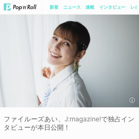
新着
ニュース
連載
インタビュー
レポ
ファイルーズあい、J:magazine!で独占イン
タビューが本日公開！