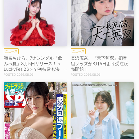
ニュース
ニュース
瀬名ちひろ、7thシングル「飲
長浜広奈、『天下無双』初番
みべ夏」8月5日リリース！＜
組グッズが8月5日より受注販
LuckyFes'26＞で初披露も決
売開始！
定
2026.08.05
2026.08.05