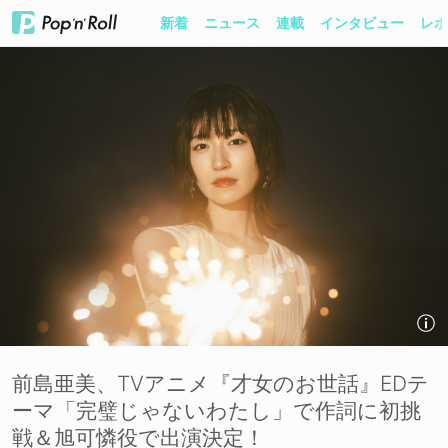
新着
ニュース
連載
インタビュー
レポ
前島亜美、TVアニメ『才女のお世話』EDテ
ーマ「完璧じゃないわたし」で作詞に初挑
戦＆旭可憐役で出演決定！