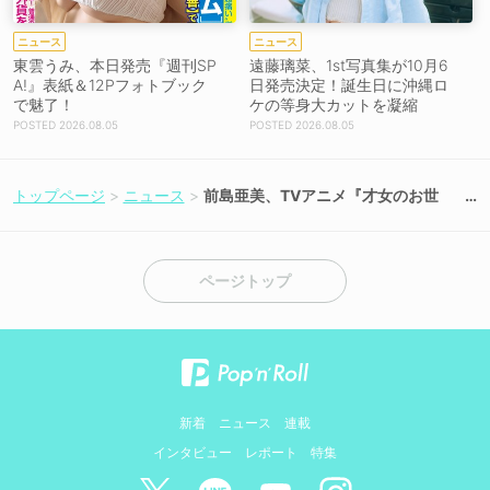
ニュース
ニュース
東雲うみ、本日発売『週刊SP
遠藤璃菜、1st写真集が10月6
A!』表紙＆12Pフォトブック
日発売決定！誕生日に沖縄ロ
で魅了！
ケの等身大カットを凝縮
2026.08.05
2026.08.05
トップページ
ニュース
前島亜美、TVアニメ『才女のお世
話』EDテーマ「完璧じゃないわた
し」で作詞に初挑戦＆旭可憐役で出
演決定！
ページトップ
新着
ニュース
連載
インタビュー
レポート
特集