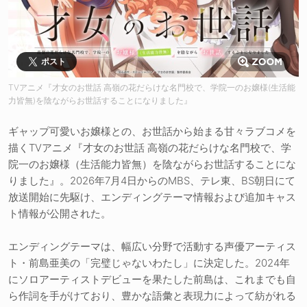
ポスト
TVアニメ『才女のお世話 高嶺の花だらけな名門校で、学院一のお嬢様(生活能
力皆無)を陰ながらお世話することになりました』
ギャップ可愛いお嬢様との、お世話から始まる甘々ラブコメを
描くTVアニメ『才女のお世話 高嶺の花だらけな名門校で、学
院一のお嬢様（生活能力皆無）を陰ながらお世話することにな
りました』。2026年7月4日からのMBS、テレ東、BS朝日にて
放送開始に先駆け、エンディングテーマ情報および追加キャス
ト情報が公開された。
エンディングテーマは、幅広い分野で活動する声優アーティス
ト・前島亜美の「完璧じゃないわたし」に決定した。2024年
にソロアーティストデビューを果たした前島は、これまでも自
ら作詞を手がけており、豊かな語彙と表現力によって紡がれる