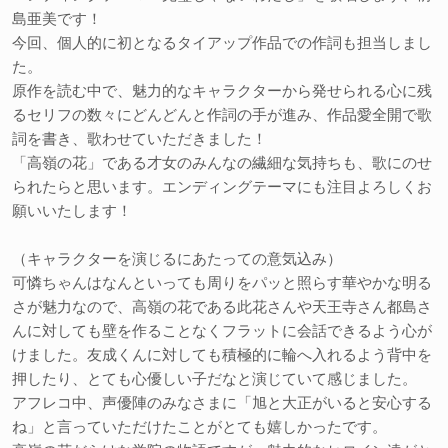
島亜美です！
今回、個人的に初となるタイアップ作品での作詞も担当しまし
た。
原作を読む中で、魅力的なキャラクターから発せられる心に残
るセリフの数々にどんどんと作詞の手が進み、作品愛全開で歌
詞を書き、歌わせていただきました！
「高嶺の花」である才女のみんなの繊細な気持ちも、歌にのせ
られたらと思います。エンディングテーマにも注目よろしくお
願いいたします！
（キャラクターを演じるにあたっての意気込み）
可憐ちゃんはなんといっても周りをパッと照らす華やかな明る
さが魅力なので、高嶺の花である此花さんや天王寺さん都島さ
んに対しても壁を作ることなくフラットに会話できるよう心が
けました。友成くんに対しても積極的に輪へ入れるよう背中を
押したり、とても心優しい子だなと演じていて感じました。
アフレコ中、声優陣のみなさまに「旭と大正がいると安心する
ね」と言っていただけたことがとても嬉しかったです。