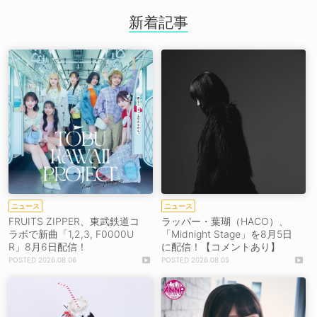
新着記事
ニュース
ニュース
FRUITS ZIPPER、東武鉄道コ
ラッパー・葉瑚（HACO）、
ラボで新曲「1,2,3, F0000U
「Midnight Stage」を8月5日
R」8月6日配信！
に配信！【コメントあり】
2026.08.06
2026.08.05