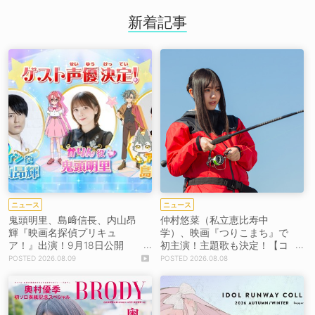
新着記事
ニュース
ニュース
鬼頭明里、島﨑信長、内山昂
仲村悠菜（私立恵比寿中
輝『映画名探偵プリキュ
学）、映画『つりこまち』で
ア！』出演！9月18日公開
初主演！主題歌も決定！【コ
【コメントあり】
メントあり】
2026.08.09
2026.08.08