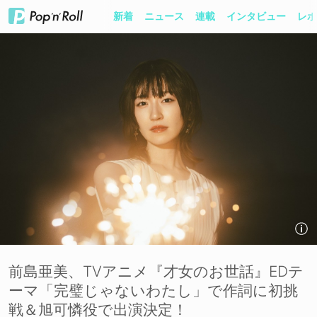
新着
ニュース
連載
インタビュー
レポ
前島亜美、TVアニメ『才女のお世話』EDテ
ーマ「完璧じゃないわたし」で作詞に初挑
戦＆旭可憐役で出演決定！