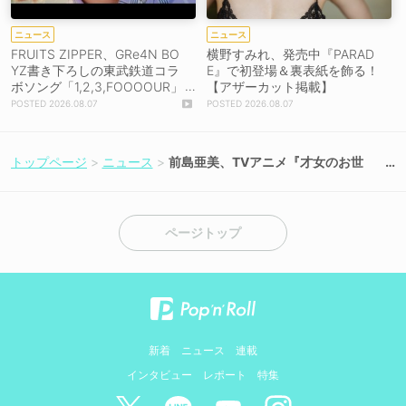
ニュース
ニュース
FRUITS ZIPPER、GRe4N BO
横野すみれ、発売中『PARAD
YZ書き下ろしの東武鉄道コラ
E』で初登場＆裏表紙を飾る！
ボソング「1,2,3,FOOOOUR」
【アザーカット掲載】
をリリース＆MV公開！
2026.08.07
2026.08.07
トップページ
ニュース
前島亜美、TVアニメ『才女のお世
話』EDテーマ「完璧じゃないわた
し」で作詞に初挑戦＆旭可憐役で出
演決定！
ページトップ
新着
ニュース
連載
インタビュー
レポート
特集