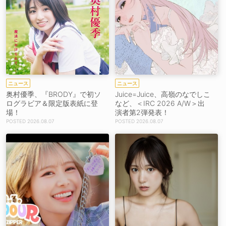
ニュース
ニュース
奥村優季、『BRODY』で初ソ
Juice=Juice、高嶺のなでしこ
ログラビア＆限定版表紙に登
など、＜IRC 2026 A/W＞出
場！
演者第2弾発表！
2026.08.07
2026.08.07