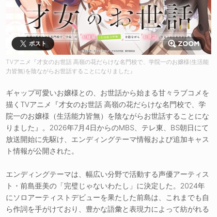
ポスト
TVアニメ『才女のお世話 高嶺の花だらけな名門校で、学院一のお嬢様(生活能
力皆無)を陰ながらお世話することになりました』
ギャップ可愛いお嬢様との、お世話から始まる甘々ラブコメを
描くTVアニメ『才女のお世話 高嶺の花だらけな名門校で、学
院一のお嬢様（生活能力皆無）を陰ながらお世話することにな
りました』。2026年7月4日からのMBS、テレ東、BS朝日にて
放送開始に先駆け、エンディングテーマ情報および追加キャス
ト情報が公開された。
エンディングテーマは、幅広い分野で活動する声優アーティス
ト・前島亜美の「完璧じゃないわたし」に決定した。2024年
にソロアーティストデビューを果たした前島は、これまでも自
ら作詞を手がけており、豊かな語彙と表現力によって紡がれる