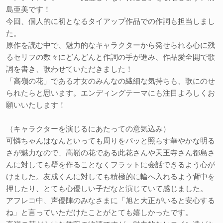
島亜美です！
今回、個人的に初となるタイアップ作品での作詞も担当しまし
た。
原作を読む中で、魅力的なキャラクターから発せられる心に残
るセリフの数々にどんどんと作詞の手が進み、作品愛全開で歌
詞を書き、歌わせていただきました！
「高嶺の花」である才女のみんなの繊細な気持ちも、歌にのせ
られたらと思います。エンディングテーマにも注目よろしくお
願いいたします！
（キャラクターを演じるにあたっての意気込み）
可憐ちゃんはなんといっても周りをパッと照らす華やかな明る
さが魅力なので、高嶺の花である此花さんや天王寺さん都島さ
んに対しても壁を作ることなくフラットに会話できるよう心が
けました。友成くんに対しても積極的に輪へ入れるよう背中を
押したり、とても心優しい子だなと演じていて感じました。
アフレコ中、声優陣のみなさまに「旭と大正がいると安心する
ね」と言っていただけたことがとても嬉しかったです。