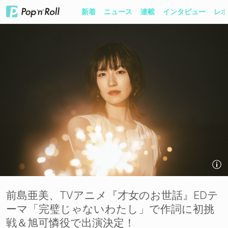
新着
ニュース
連載
インタビュー
レポ
前島亜美、TVアニメ『才女のお世話』EDテ
ーマ「完璧じゃないわたし」で作詞に初挑
戦＆旭可憐役で出演決定！