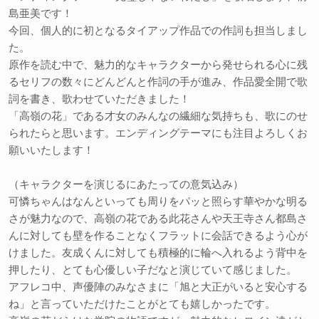
島亜美です！
今回、個人的に初となるタイアップ作品での作詞も担当しまし
た。
原作を読む中で、魅力的なキャラクターから発せられる心に残
るセリフの数々にどんどんと作詞の手が進み、作品愛全開で歌
詞を書き、歌わせていただきました！
「高嶺の花」である才女のみんなの繊細な気持ちも、歌にのせ
られたらと思います。エンディングテーマにも注目よろしくお
願いいたします！
（キャラクターを演じるにあたっての意気込み）
可憐ちゃんはなんといっても周りをパッと照らす華やかな明る
さが魅力なので、高嶺の花である此花さんや天王寺さん都島さ
んに対しても壁を作ることなくフラットに会話できるよう心が
けました。友成くんに対しても積極的に輪へ入れるよう背中を
押したり、とても心優しい子だなと演じていて感じました。
アフレコ中、声優陣のみなさまに「旭と大正がいると安心する
ね」と言っていただけたことがとても嬉しかったです。