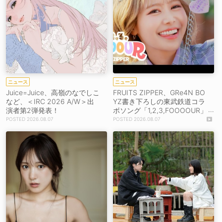
ニュース
ニュース
Juice=Juice、高嶺のなでしこ
FRUITS ZIPPER、GRe4N BO
など、＜IRC 2026 A/W＞出
YZ書き下ろしの東武鉄道コラ
演者第2弾発表！
ボソング「1,2,3,FOOOOUR」
をリリース＆MV公開！
2026.08.07
2026.08.07