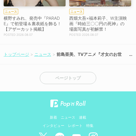
ニュース
ニュース
横野すみれ、発売中『PARAD
西畑大吾×福本莉子、W主演映
E』で初登場＆裏表紙を飾る！
画『時給三〇〇円の死神』の
【アザーカット掲載】
場面写真が初解禁！
2026.08.07
2026.08.07
トップページ
ニュース
前島亜美、TVアニメ『才女のお世
話』EDテーマ「完璧じゃないわた
し」で作詞に初挑戦＆旭可憐役で出
演決定！
ページトップ
新着
ニュース
連載
インタビュー
レポート
特集