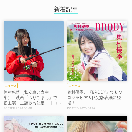
新着記事
ニュース
ニュース
仲村悠菜（私立恵比寿中
奥村優季、『BRODY』で初ソ
学）、映画『つりこまち』で
ログラビア＆限定版表紙に登
初主演！主題歌も決定！【コ
場！
メントあり】
2026.08.08
2026.08.07