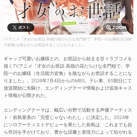
ポスト
TVアニメ『才女のお世話 高嶺の花だらけな名門校で、学院一のお嬢様(生活能
力皆無)を陰ながらお世話することになりました』
ギャップ可愛いお嬢様との、お世話から始まる甘々ラブコメを
描くTVアニメ『才女のお世話 高嶺の花だらけな名門校で、学
院一のお嬢様（生活能力皆無）を陰ながらお世話することにな
りました』。2026年7月4日からのMBS、テレ東、BS朝日にて
放送開始に先駆け、エンディングテーマ情報および追加キャス
ト情報が公開された。
エンディングテーマは、幅広い分野で活動する声優アーティス
ト・前島亜美の「完璧じゃないわたし」に決定した。2024年
にソロアーティストデビューを果たした前島は、これまでも自
ら作詞を手がけており、豊かな語彙と表現力によって紡がれる