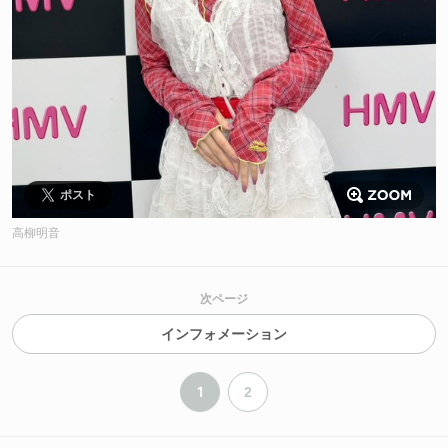
ポスト
高柳明音
次ページ
インフォメーション
1
2