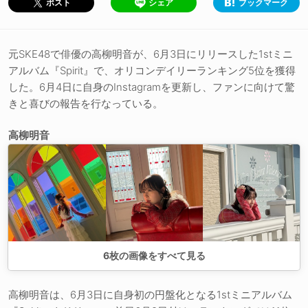
シェア
ブックマーク
ポスト
元SKE48で俳優の高柳明音が、6月3日にリリースした1stミニ
アルバム『Spirit』で、オリコンデイリーランキング5位を獲得
した。6月4日に自身のInstagramを更新し、ファンに向けて驚
きと喜びの報告を行なっている。
高柳明音
6
枚の画像をすべて見る
高柳明音は、6月3日に自身初の円盤化となる1stミニアルバム