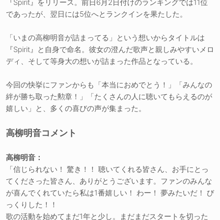
『Spirit』をリリース。前日6月2日付けのランキングでは11位
であったが、翌日には5位へとランクインを果たした。
「いまの高柳明音が詰まってる」という想いからタイトルは
『Spirit』と自身で命名。彼女の澄んだ歌声と親しみやすいメロ
ディ、そして等身大の想いが詰まった作品となっている。
今回の快挙にファンからも「本当におめでとう！」「みんなの
絆が勝ち取った勲章！」「たくさんの人に聴いてもらえるのが
嬉しい」と、多くの喜びの声が集まった。
高柳明音コメント
高柳明音：
「信じられない！ 驚き！！ 聴いてくれる皆さん、お手にとっ
てくださった皆さん、ありがとうございます。ファンのみんな
が喜んでくれていたら私は1番嬉しい！ わー！ 夢みたいだ！ び
っくりした！！
歌の活動を始めてまだ1年と少し。まだまだスタートを切った