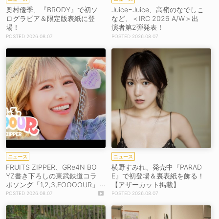
奥村優季、『BRODY』で初ソ
Juice=Juice、高嶺のなでしこ
ログラビア＆限定版表紙に登
など、＜IRC 2026 A/W＞出
場！
演者第2弾発表！
2026.08.07
2026.08.07
ニュース
ニュース
FRUITS ZIPPER、GRe4N BO
横野すみれ、発売中『PARAD
YZ書き下ろしの東武鉄道コラ
E』で初登場＆裏表紙を飾る！
ボソング「1,2,3,FOOOOUR」
【アザーカット掲載】
をリリース＆MV公開！
2026.08.07
2026.08.07