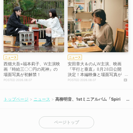
ニュース
ニュース
西畑大吾×福本莉子、W主演映
安田章大＆のんW主演、映画
画『時給三〇〇円の死神』の
『平行と垂直』8月28日公開
場面写真が初解禁！
決定！本編映像と場面写真が
初解禁！
2026.08.07
2026.08.07
トップページ
ニュース
高柳明音、1stミニアルバム「Spiri
t」がオリコンデイリー5位獲得！
【コメントあり】
ページトップ