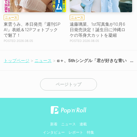
ニュース
ニュース
東雲うみ、本日発売『週刊SP
遠藤璃菜、1st写真集が10月6
A!』表紙＆12Pフォトブック
日発売決定！誕生日に沖縄ロ
で魅了！
ケの等身大カットを凝縮
2026.08.05
2026.08.05
トップページ
ニュース
α＋、5thシングル「君が好きな青い
浴衣」6月5日リリース！メンバーの
浴衣姿が印象的なMVは20時公開
【コメントあり】
ページトップ
新着
ニュース
連載
インタビュー
レポート
特集