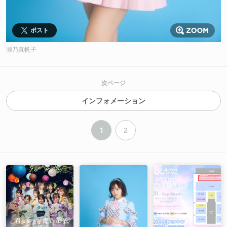
ポスト
瀬乃真帆子
次ページ
インフォメーション
1
2