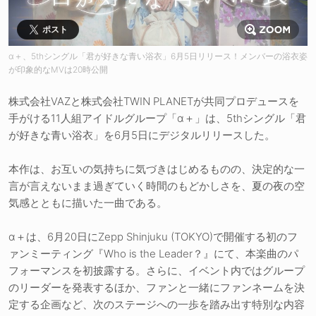
ポスト
α＋、5thシングル「君が好きな青い浴衣」6月5日リリース！メンバーの浴衣姿
が印象的なMVは20時公開
株式会社VAZと株式会社TWIN PLANETが共同プロデュースを
手がける11人組アイドルグループ「α＋」は、5thシングル「君
が好きな青い浴衣」を6月5日にデジタルリリースした。
本作は、お互いの気持ちに気づきはじめるものの、決定的な一
言が言えないまま過ぎていく時間のもどかしさを、夏の夜の空
気感とともに描いた一曲である。
α＋は、6月20日にZepp Shinjuku (TOKYO)で開催する初のフ
ァンミーティング『Who is the Leader？』にて、本楽曲のパ
フォーマンスを初披露する。さらに、イベント内ではグループ
のリーダーを発表するほか、ファンと一緒にファンネームを決
定する企画など、次のステージへの一歩を踏み出す特別な内容