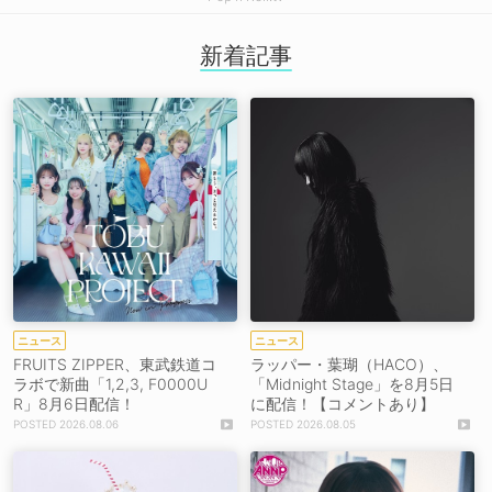
新着記事
ニュース
ニュース
FRUITS ZIPPER、東武鉄道コ
ラッパー・葉瑚（HACO）、
ラボで新曲「1,2,3, F0000U
「Midnight Stage」を8月5日
R」8月6日配信！
に配信！【コメントあり】
2026.08.06
2026.08.05