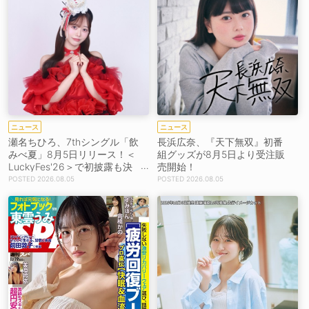
ニュース
ニュース
瀬名ちひろ、7thシングル「飲
長浜広奈、『天下無双』初番
みべ夏」8月5日リリース！＜
組グッズが8月5日より受注販
LuckyFes'26＞で初披露も決
売開始！
定
2026.08.05
2026.08.05