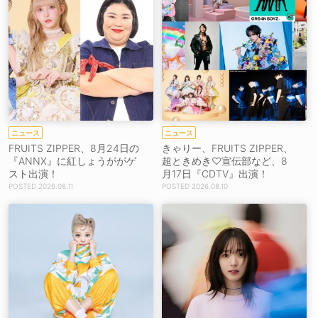
ニュース
ニュース
FRUITS ZIPPER、8月24日の
きゃりー、FRUITS ZIPPER、
『ANNX』に紅しょうががゲ
超ときめき♡宣伝部など、8
スト出演！
月17日『CDTV』出演！
2026.08.11
2026.08.10