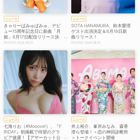
ニュース
ニュース
きゃりーぱみゅぱみゅ、デビ
SOTA HANAMURA、鈴木愛理
ュー15周年記念日に新曲「月
ゲスト出演決定＆8月18日新
姫」8月17日配信リリース決
曲リリース！
定！
2026.08.10
2026.08.10
ニュース
ニュース
七海りお（#Mooove!）、『F
井上裕介、峯岸みなみ、森香
RIDAY』初掲載で待望のグラ
澄ら登場！＜恋の神回診断所
ビア披露！【アザーカット公
＞トークイベント開催