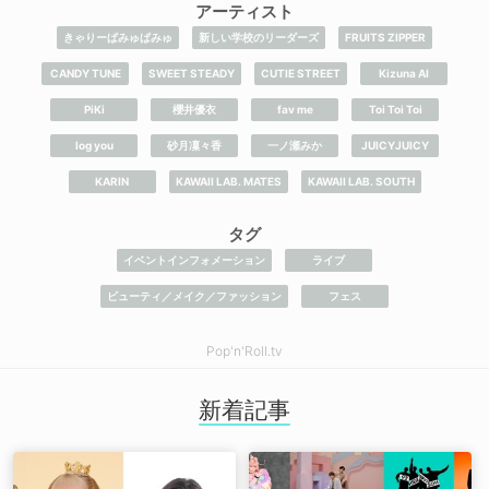
アーティスト
きゃりーぱみゅぱみゅ
新しい学校のリーダーズ
FRUITS ZIPPER
CANDY TUNE
SWEET STEADY
CUTIE STREET
​Kizuna AI
PiKi
櫻井優衣
fav me
Toi Toi Toi
log you
砂月凜々香
一ノ瀬みか
JUICYJUICY
KARIN
KAWAII LAB. MATES
KAWAII LAB. SOUTH
タグ
イベントインフォメーション
ライブ
ビューティ／メイク／ファッション
フェス
Pop'n'Roll.tv
新着記事