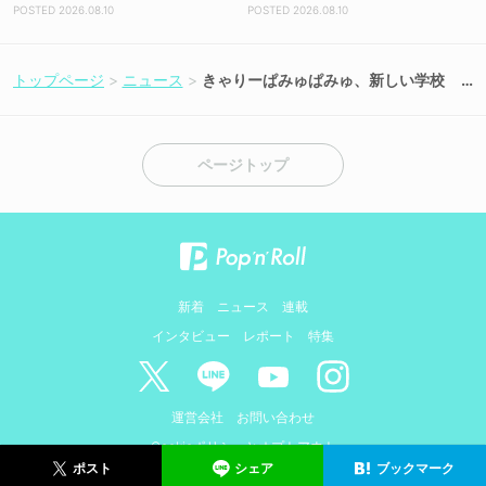
開】
2026.08.10
2026.08.10
トップページ
ニュース
きゃりーぱみゅぱみゅ、新しい学校
のリーダーズなど総勢86組が＜ASO
BIEXPO 2026＞に出演決定！
ページトップ
新着
ニュース
連載
インタビュー
レポート
特集
運営会社
お問い合わせ
Cookieポリシーとオプトアウト
シェア
ブックマーク
ポスト
© AMIDUS. ALL RIGHTS RESERVED.