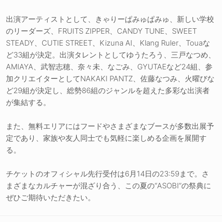
出演アーティストとして、きゃりーぱみゅぱみゅ、新しい学校
のリーダーズ、FRUITS ZIPPER、CANDY TUNE、SWEET
STEADY、CUTIE STREET、Kizuna AI、Klang Ruler、Touaな
ど33組が決定。出演タレントとしてゆうたろう、三戸なつめ、
AMIAYA、武智志穂、奈々未、なごみ、GYUTAEなど24組、参
加クリエイターとしてNAKAKI PANTZ、佐藤なつみ、火曜びな
ど29組が決定し、総勢86組のジャンルを超えた多彩な出演者
が集結する。
また、無料エリアにはフードやさまざまなブースが多数出展予
定であり、家族や友人同士でも気軽に楽しめる企画を展開す
る。
チケットのオフィシャル先行受付は6月14日の23:59まで。さ
まざまなカルチャーが混ざり合う、この夏の“ASOBI”の祭典に
ぜひご期待いただきたい。