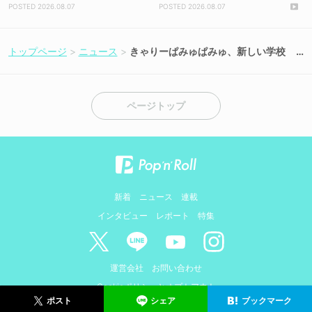
初解禁！
2026.08.07
2026.08.07
トップページ
ニュース
きゃりーぱみゅぱみゅ、新しい学校
のリーダーズなど総勢86組が＜ASO
BIEXPO 2026＞に出演決定！
ページトップ
新着
ニュース
連載
インタビュー
レポート
特集
運営会社
お問い合わせ
Cookieポリシーとオプトアウト
シェア
ブックマーク
ポスト
© AMIDUS. ALL RIGHTS RESERVED.