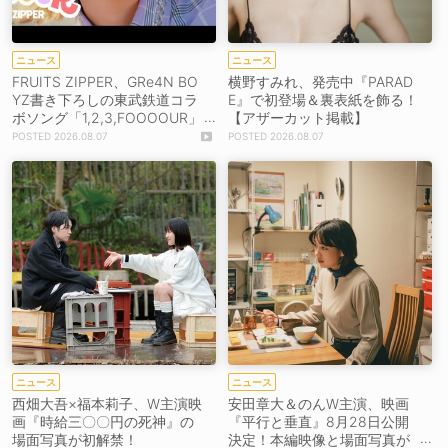
ニュース
ニュース
FRUITS ZIPPER、GRe4N BO
横野すみれ、発売中『PARAD
YZ書き下ろしの東武鉄道コラ
E』で初登場＆裏表紙を飾る！
ボソング「1,2,3,FOOOOUR」
【アザーカット掲載】
をリリース＆MV公開！
2026.08.07
2026.08.07
ニュース
ニュース
西畑大吾×福本莉子、W主演映
安田章大＆のんW主演、映画
画『時給三〇〇円の死神』の
『平行と垂直』8月28日公開
場面写真が初解禁！
決定！本編映像と場面写真が