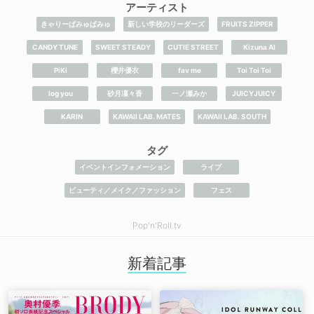
アーティスト
きゃりーぱみゅぱみゅ
新しい学校のリーダーズ
FRUITS ZIPPER
CANDY TUNE
SWEET STEADY
CUTIE STREET
​Kizuna AI
PiKi
櫻井優衣
fav me
Toi Toi Toi
log you
砂月凜々香
一ノ瀬みか
JUICYJUICY
KARIN
KAWAII LAB. MATES
KAWAII LAB. SOUTH
タグ
イベントインフォメーション
ライブ
ビューティ／メイク／ファッション
フェス
Pop'n'Roll.tv
新着記事