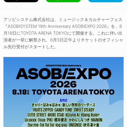
アソビシステム株式会社は、ミュージック＆カルチャーフェス
『ASOBISYSTEM 19th Anniversary ASOBIEXPO 2026』を、8
月18日にTOYOTA ARENA TOKYOにて開催する。これに伴い出
演者が一挙に解禁され、6月5日正午よりチケットのオフィシャ
ル先行受付がスタートした。