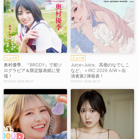
ニュース
ニュース
奥村優季、『BRODY』で初ソ
Juice=Juice、高嶺のなでしこ
ログラビア＆限定版表紙に登
など、＜IRC 2026 A/W＞出
場！
演者第2弾発表！
2026.08.07
2026.08.07