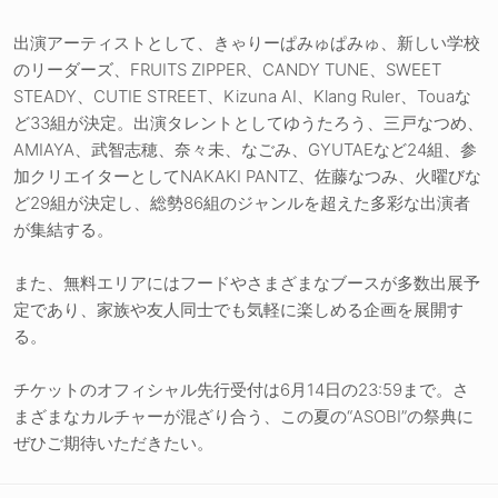
出演アーティストとして、きゃりーぱみゅぱみゅ、新しい学校
のリーダーズ、FRUITS ZIPPER、CANDY TUNE、SWEET
STEADY、CUTIE STREET、Kizuna AI、Klang Ruler、Touaな
ど33組が決定。出演タレントとしてゆうたろう、三戸なつめ、
AMIAYA、武智志穂、奈々未、なごみ、GYUTAEなど24組、参
加クリエイターとしてNAKAKI PANTZ、佐藤なつみ、火曜びな
ど29組が決定し、総勢86組のジャンルを超えた多彩な出演者
が集結する。
また、無料エリアにはフードやさまざまなブースが多数出展予
定であり、家族や友人同士でも気軽に楽しめる企画を展開す
る。
チケットのオフィシャル先行受付は6月14日の23:59まで。さ
まざまなカルチャーが混ざり合う、この夏の“ASOBI”の祭典に
ぜひご期待いただきたい。