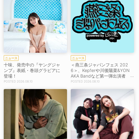
ニュース
ニュース
十味、発売中の『ヤングジャ
＜燕三条ジャパンフェス 202
ンプ』表紙・巻頭グラビアに
6＞、Kep1erや川後陽菜&YON
登場！
AKA Bandなど第一弾出演者
発表！
2026.08.10
2026.08.10