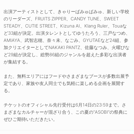
出演アーティストとして、きゃりーぱみゅぱみゅ、新しい学校
のリーダーズ、FRUITS ZIPPER、CANDY TUNE、SWEET
STEADY、CUTIE STREET、Kizuna AI、Klang Ruler、Touaな
ど33組が決定。出演タレントとしてゆうたろう、三戸なつめ、
AMIAYA、武智志穂、奈々未、なごみ、GYUTAEなど24組、参
加クリエイターとしてNAKAKI PANTZ、佐藤なつみ、火曜びな
ど29組が決定し、総勢86組のジャンルを超えた多彩な出演者
が集結する。
また、無料エリアにはフードやさまざまなブースが多数出展予
定であり、家族や友人同士でも気軽に楽しめる企画を展開す
る。
チケットのオフィシャル先行受付は6月14日の23:59まで。さ
まざまなカルチャーが混ざり合う、この夏の“ASOBI”の祭典に
ぜひご期待いただきたい。