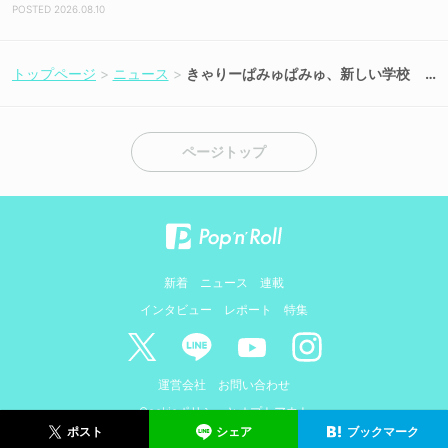
2026.08.10
トップページ
ニュース
きゃりーぱみゅぱみゅ、新しい学校
のリーダーズなど総勢86組が＜ASO
BIEXPO 2026＞に出演決定！
ページトップ
新着
ニュース
連載
インタビュー
レポート
特集
運営会社
お問い合わせ
Cookieポリシーとオプトアウト
シェア
ブックマーク
ポスト
© AMIDUS. ALL RIGHTS RESERVED.