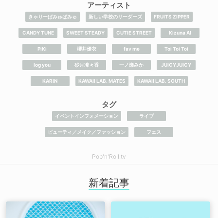
アーティスト
きゃりーぱみゅぱみゅ
新しい学校のリーダーズ
FRUITS ZIPPER
CANDY TUNE
SWEET STEADY
CUTIE STREET
​Kizuna AI
PiKi
櫻井優衣
fav me
Toi Toi Toi
log you
砂月凜々香
一ノ瀬みか
JUICYJUICY
KARIN
KAWAII LAB. MATES
KAWAII LAB. SOUTH
タグ
イベントインフォメーション
ライブ
ビューティ／メイク／ファッション
フェス
Pop'n'Roll.tv
新着記事