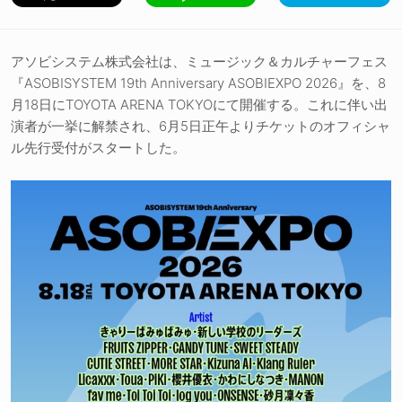
アソビシステム株式会社は、ミュージック＆カルチャーフェス
『ASOBISYSTEM 19th Anniversary ASOBIEXPO 2026』を、8
月18日にTOYOTA ARENA TOKYOにて開催する。これに伴い出
演者が一挙に解禁され、6月5日正午よりチケットのオフィシャ
ル先行受付がスタートした。