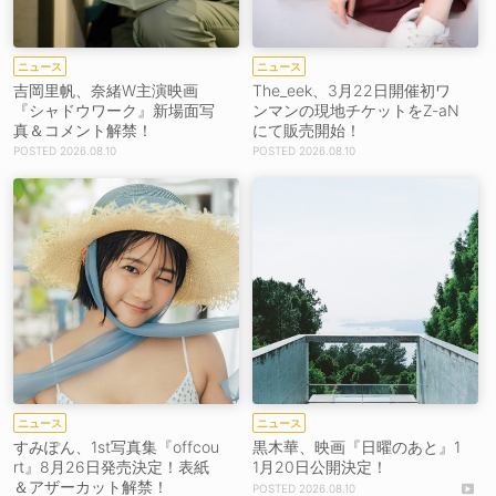
ニュース
ニュース
吉岡里帆、奈緒W主演映画
The_eek、3月22日開催初ワ
『シャドウワーク』新場面写
ンマンの現地チケットをZ-aN
真＆コメント解禁！
にて販売開始！
2026.08.10
2026.08.10
ニュース
ニュース
すみぽん、1st写真集『offcou
黒木華、映画『日曜のあと』1
rt』8月26日発売決定！表紙
1月20日公開決定！
＆アザーカット解禁！
2026.08.10