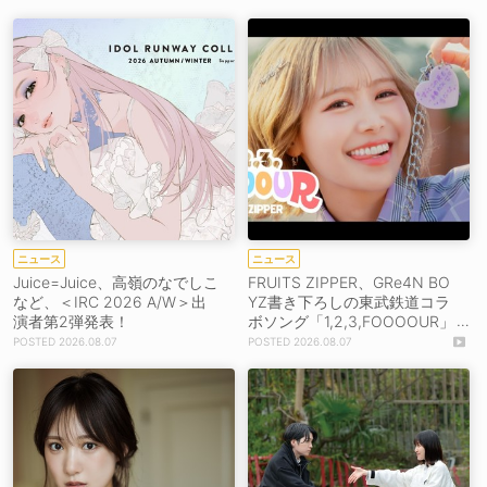
ニュース
ニュース
Juice=Juice、高嶺のなでしこ
FRUITS ZIPPER、GRe4N BO
など、＜IRC 2026 A/W＞出
YZ書き下ろしの東武鉄道コラ
演者第2弾発表！
ボソング「1,2,3,FOOOOUR」
をリリース＆MV公開！
2026.08.07
2026.08.07