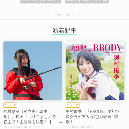
イベントインフォメーション
六本木アイドルフェスティバル
Pop'n'Roll.tv
新着記事
ニュース
ニュース
仲村悠菜（私立恵比寿中
奥村優季、『BRODY』で初ソ
学）、映画『つりこまち』で
ログラビア＆限定版表紙に登
初主演！主題歌も決定！【コ
場！
メントあり】
2026.08.08
2026.08.07