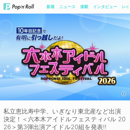
新着
ニュース
連載
インタビュー
レポ
私立恵比寿中学、いぎなり東北産など出演
決定！＜六本木アイドルフェスティバル 20
26＞第3弾出演アイドル20組を発表!!