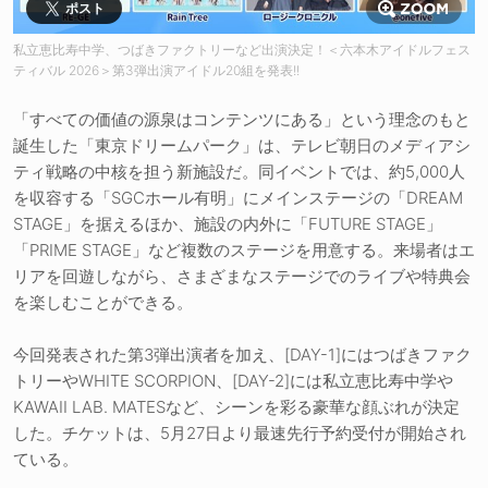
ポスト
私立恵比寿中学、つばきファクトリーなど出演決定！＜六本木アイドルフェス
ティバル 2026＞第3弾出演アイドル20組を発表!!
「すべての価値の源泉はコンテンツにある」という理念のもと
誕生した「東京ドリームパーク」は、テレビ朝日のメディアシ
ティ戦略の中核を担う新施設だ。同イベントでは、約5,000人
を収容する「SGCホール有明」にメインステージの「DREAM
STAGE」を据えるほか、施設の内外に「FUTURE STAGE」
「PRIME STAGE」など複数のステージを用意する。来場者はエ
リアを回遊しながら、さまざまなステージでのライブや特典会
を楽しむことができる。
今回発表された第3弾出演者を加え、[DAY-1]にはつばきファク
トリーやWHITE SCORPION、[DAY-2]には私立恵比寿中学や
KAWAII LAB. MATESなど、シーンを彩る豪華な顔ぶれが決定
した。チケットは、5月27日より最速先行予約受付が開始され
ている。