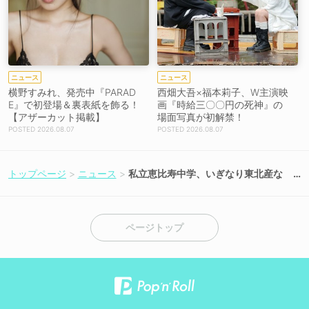
ニュース
ニュース
横野すみれ、発売中『PARAD
西畑大吾×福本莉子、W主演映
E』で初登場＆裏表紙を飾る！
画『時給三〇〇円の死神』の
【アザーカット掲載】
場面写真が初解禁！
2026.08.07
2026.08.07
トップページ
ニュース
私立恵比寿中学、いぎなり東北産な
ど出演決定！＜六本木アイドルフェ
スティバル 2026＞第3弾出演アイド
ル20組を発表!!
ページトップ