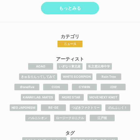
もっとみる
カテゴリ
ニュース
アーティスト
AOAO
いぎなり東北産
私立恵比寿中学
きゅるりんってしてみて
WHITE SCORPION
Rain Tree
＠onefive
CiON
CYNHN
iON!
KAWAII LAB. MATES
MORE STAR
MOVE NEXT KNOT
NEO JAPONISM
RE-GE
つばきファクトリー
のんふぃく！
ハルニシオン
ロージークロニクル
江戸桜
タグ