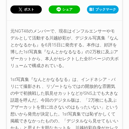
シェア
ブックマーク
ポスト
元NGT48のメンバーで、現在はインフルエンサーやモ
デルとして活動する川越紗彩が、デジタル写真集『なん
とかなるかも』を6月15日に発売する。本作は、好評を
博した1st写真集『なんとかなるなる』の2万枚に及ぶア
ザーカットから、本人がセレクトした全81ページの大ボ
リュームで構成されている。
1st写真集『なんとかなるなる』は、インドネシア・バ
リにて撮影され 、リゾートならではの開放的な雰囲気
の中で初挑戦した肌見せカットなどがSNS上でも大きな
話題を呼んだ。今回のデジタル版は、「2万枚にも及ぶ
アザーカットを世に出さないのはもったいない」という
想いから発売が決定した。1st写真集では恥ずかしくて
掲載できなかったものの、「デジタルなら見せてもいい
かも」と思えた大胆なカットを、川越紗彩自身がセレク