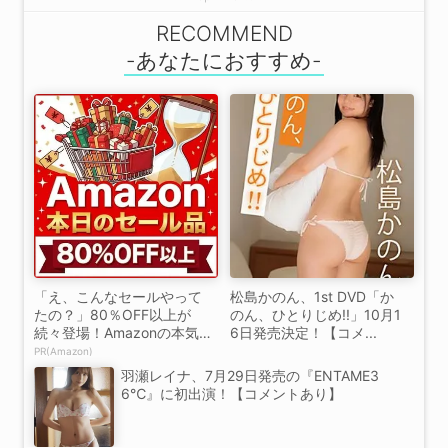
RECOMMEND
「え、こんなセールやって
松島かのん、1st DVD「か
たの？」80％OFF以上が
のん、ひとりじめ!!」10月1
続々登場！Amazonの本気
6日発売決定！【コメ...
が...
PR(Amazon)
羽瀬レイナ、7月29日発売の『ENTAME3
6℃』に初出演！【コメントあり】