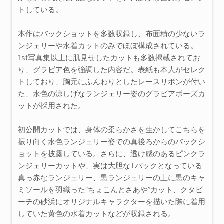
トしている。
本作はバックショットを多数収録し、布面積の少ないラ
ンジェリーや水着カットのみでほぼ構成されている。
1st写真集以上に肌見せしたカットも多数掲載されてお
り、グラビア色を強調した内容だ。表紙も本人がセレク
トしており、胸元にふんわりとしたレースリボンが付い
た、水色の涼しげなランジェリー姿のグラビアポーズカ
ットが採用された。
初公開カットでは、身体の柔らかさを生かしてこちらを
振り向く水色ランジェリー姿での真後ろからのバックシ
ョットを披露している。さらに、透け感のあるピンクラ
ンジェリーカットや、実は大胆なTバックとなっている
真っ赤なランジェリー、黒ランジェリーの上に黒のキャ
ミソールを羽織った“ちょこんとさあや”カット、クタビ
ーチの砂浜にオリジナルキャラクターを描いた際に着用
していた黄色の水着カットなどが収録される。