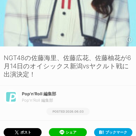
NGT48の佐藤海里、佐藤広花、佐藤柚花が6
月14日のオイシックス新潟vsヤクルト戦に
出演決定！
Pop'n'Roll 編集部
Pop'n'Roll 編集部
2026.06.03
シェア
ブックマーク
ポスト