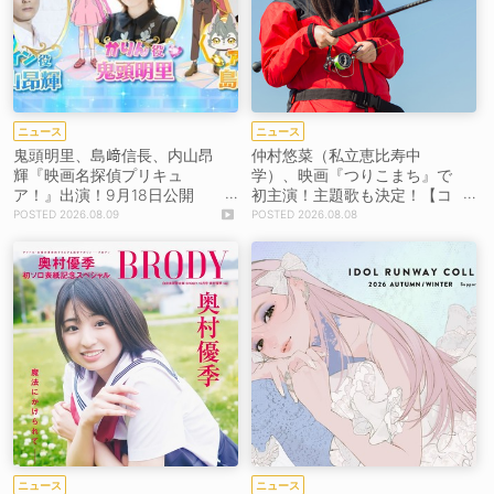
ニュース
ニュース
鬼頭明里、島﨑信長、内山昂
仲村悠菜（私立恵比寿中
輝『映画名探偵プリキュ
学）、映画『つりこまち』で
ア！』出演！9月18日公開
初主演！主題歌も決定！【コ
【コメントあり】
メントあり】
2026.08.09
2026.08.08
ニュース
ニュース