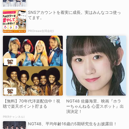
SNSアカウントを着実に成長。実はみんなココ使っ
てます。
PR(Dreaw合同会社)
【無料】70年代洋楽配信中！視
NGT48 佐藤海里、映画『ホラ
聴で楽天ポイント貯まる
ーちゃんねる 心霊スポット』出
演決定！
PR(Rチャンネル)
NGT48、平均年齢16歳の5期研究生をお披露目！