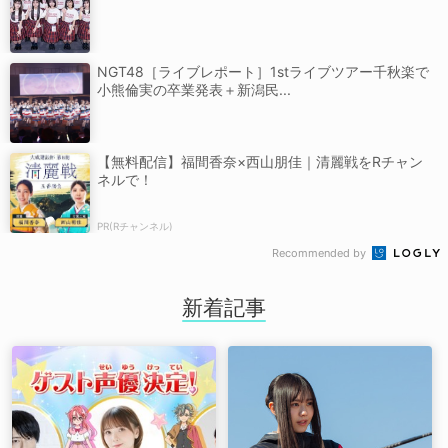
NGT48［ライブレポート］1stライブツアー千秋楽で
小熊倫実の卒業発表＋新潟民...
【無料配信】福間香奈×西山朋佳｜清麗戦をRチャン
ネルで！
PR(Rチャンネル)
Recommended by
新着記事