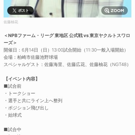
ポスト
佐藤柚花
＜NPBファーム・リーグ 東地区 公式戦 vs 東京ヤクルトスワロ
ーズ＞
開催日：6月14日（日）13:00試合開始（11:30一般入場開始）
会場：柏崎市佐藤池野球場
スペシャルゲスト：佐藤海里、佐藤広花、佐藤柚花（NGT48）
【イベント内容】
■試合前
・トークショー
・選手と共にライン上へ整列
・ポジション飛び出し
・始球式
■試合中