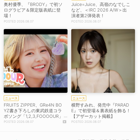
奥村優季、『BRODY』で初ソ
Juice=Juice、高嶺のなでしこ
ログラビア＆限定版表紙に登
など、＜IRC 2026 A/W＞出
場！
演者第2弾発表！
2026.08.07
2026.08.07
ニュース
ニュース
FRUITS ZIPPER、GRe4N BO
横野すみれ、発売中『PARAD
YZ書き下ろしの東武鉄道コラ
E』で初登場＆裏表紙を飾る！
ボソング「1,2,3,FOOOOUR」
【アザーカット掲載】
をリリース＆MV公開！
2026.08.07
2026.08.07