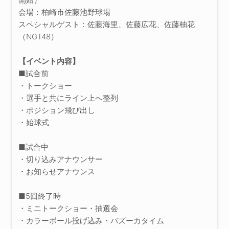
会場：柏崎市佐藤池野球場
スペシャルゲスト：佐藤海里、佐藤広花、佐藤柚花
（NGT48）
【イベント内容】
■試合前
・トークショー
・選手と共にライン上へ整列
・ポジション飛び出し
・始球式
■試合中
・切り込みアナウンサー
・お知らせアナウンス
■5回終了時
・ミニトークショー・抽選会
・カラーボール投げ込み・バズーカタイム