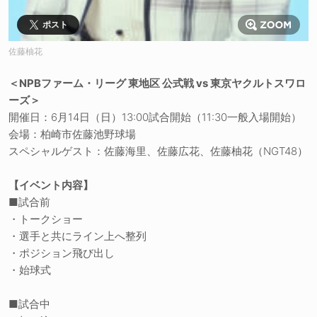
ポスト
佐藤柚花
＜NPBファーム・リーグ 東地区 公式戦 vs 東京ヤクルトスワロ
ーズ＞
開催日：6月14日（日）13:00試合開始（11:30一般入場開始）
会場：柏崎市佐藤池野球場
スペシャルゲスト：佐藤海里、佐藤広花、佐藤柚花（NGT48）
【イベント内容】
■試合前
・トークショー
・選手と共にライン上へ整列
・ポジション飛び出し
・始球式
■試合中