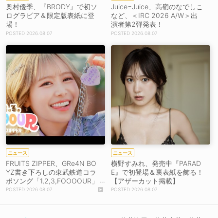
奥村優季、『BRODY』で初ソ
Juice=Juice、高嶺のなでしこ
ログラビア＆限定版表紙に登
など、＜IRC 2026 A/W＞出
場！
演者第2弾発表！
2026.08.07
2026.08.07
ニュース
ニュース
FRUITS ZIPPER、GRe4N BO
横野すみれ、発売中『PARAD
YZ書き下ろしの東武鉄道コラ
E』で初登場＆裏表紙を飾る！
ボソング「1,2,3,FOOOOUR」
【アザーカット掲載】
をリリース＆MV公開！
2026.08.07
2026.08.07