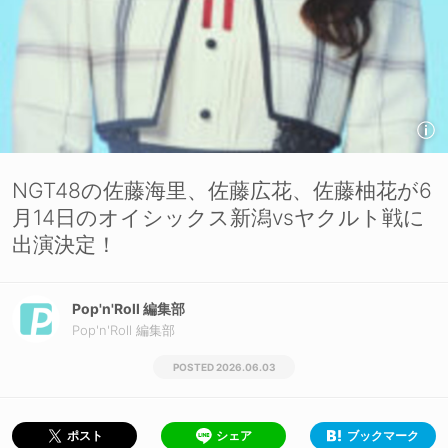
NGT48の佐藤海里、佐藤広花、佐藤柚花が6
月14日のオイシックス新潟vsヤクルト戦に
出演決定！
Pop'n'Roll 編集部
Pop'n'Roll 編集部
2026.06.03
シェア
ブックマーク
ポスト