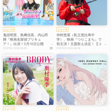
ニュース
ニュース
鬼頭明里、島﨑信長、内山昂
仲村悠菜（私立恵比寿中
輝『映画名探偵プリキュ
学）、映画『つりこまち』で
ア！』出演！9月18日公開
初主演！主題歌も決定！【コ
【コメントあり】
メントあり】
2026.08.09
2026.08.08
ニュース
ニュース