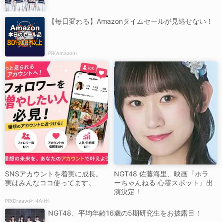
【毎日変わる】Amazonタイムセールが見逃せない！
PR(Amazon)
SNSアカウントを着実に成長。
NGT48 佐藤海里、映画『ホラ
実はみんなココ使ってます。
ーちゃんねる 心霊スポット』出
演決定！
PR(Dreaw合同会社)
NGT48、平均年齢16歳の5期研究生をお披露目！