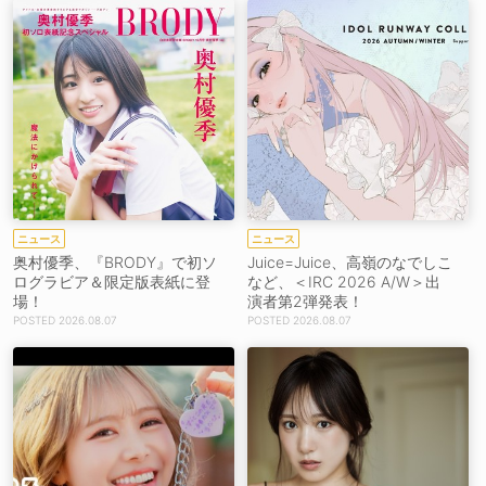
ニュース
ニュース
奥村優季、『BRODY』で初ソ
Juice=Juice、高嶺のなでしこ
ログラビア＆限定版表紙に登
など、＜IRC 2026 A/W＞出
場！
演者第2弾発表！
2026.08.07
2026.08.07