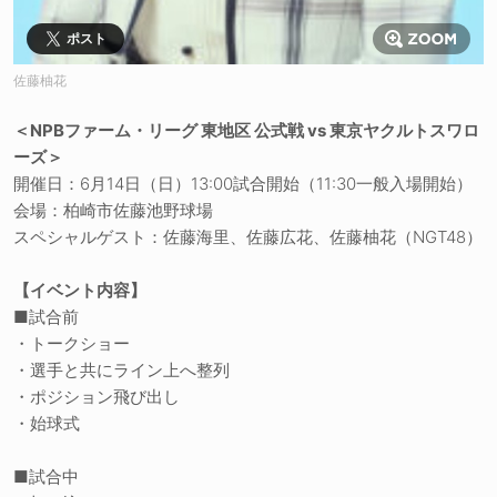
ポスト
佐藤柚花
＜NPBファーム・リーグ 東地区 公式戦 vs 東京ヤクルトスワロ
ーズ＞
開催日：6月14日（日）13:00試合開始（11:30一般入場開始）
会場：柏崎市佐藤池野球場
スペシャルゲスト：佐藤海里、佐藤広花、佐藤柚花（NGT48）
【イベント内容】
■試合前
・トークショー
・選手と共にライン上へ整列
・ポジション飛び出し
・始球式
■試合中