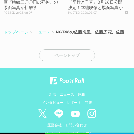
画『時給三〇〇円の死神』の
『平行と垂直』8月28日公開
場面写真が初解禁！
決定！本編映像と場面写真が
初解禁！
2026.08.07
2026.08.07
トップページ
ニュース
NGT48の佐藤海里、佐藤広花、佐藤
柚花が6月14日のオイシックス新潟v
sヤクルト戦に出演決定！
ページトップ
新着
ニュース
連載
インタビュー
レポート
特集
運営会社
お問い合わせ
Cookieポリシーとオプトアウト