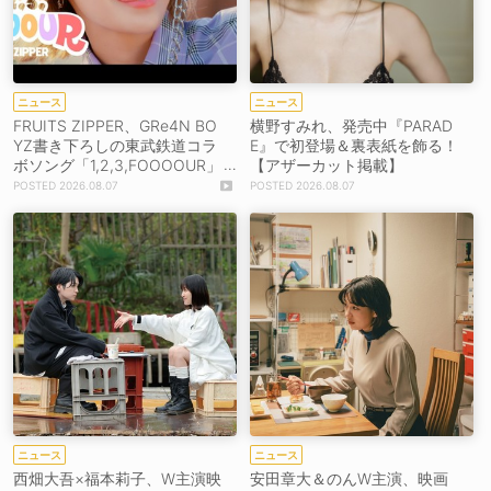
ニュース
ニュース
FRUITS ZIPPER、GRe4N BO
横野すみれ、発売中『PARAD
YZ書き下ろしの東武鉄道コラ
E』で初登場＆裏表紙を飾る！
ボソング「1,2,3,FOOOOUR」
【アザーカット掲載】
をリリース＆MV公開！
2026.08.07
2026.08.07
ニュース
ニュース
西畑大吾×福本莉子、W主演映
安田章大＆のんW主演、映画