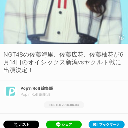
NGT48の佐藤海里、佐藤広花、佐藤柚花が6
月14日のオイシックス新潟vsヤクルト戦に
出演決定！
Pop'n'Roll 編集部
Pop'n'Roll 編集部
2026.06.03
シェア
ブックマーク
ポスト