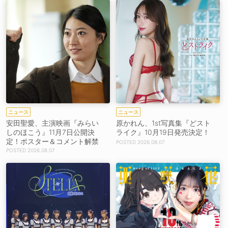
ニュース
ニュース
安田聖愛、主演映画『みらい
原かれん、1st写真集『どスト
しのほこう』11月7日公開決
ライク』10月19日発売決定！
定！ポスター＆コメント解禁
2026.08.07
2026.08.07