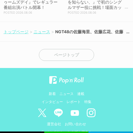
ゥームズデイ』でレギュラー
を知らない、』で初のシング
番組出演バトル開幕！
ルマザー役に挑戦！場面カッ
トを解禁！【コメントあり】
2026.08.06
2026.08.06
トップページ
ニュース
NGT48の佐藤海里、佐藤広花、佐藤
柚花が6月14日のオイシックス新潟v
sヤクルト戦に出演決定！
ページトップ
新着
ニュース
連載
インタビュー
レポート
特集
運営会社
お問い合わせ
Cookieポリシーとオプトアウト