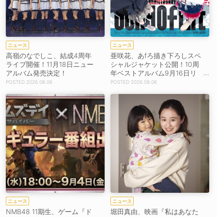
ニュース
ニュース
高嶺のなでしこ、結成4周年
亜咲花、あfろ描き下ろしスペ
ライブ開催！11月18日ニュー
シャルジャケット公開！10周
アルバム発売決定！
年ベストアルバム9月16日リ
リース！
2026.08.06
2026.08.06
ニュース
ニュース
NMB48 11期生、ゲーム『ド
堀田真由、映画『私はあなた