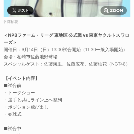
ポスト
佐藤柚花
＜NPBファーム・リーグ 東地区 公式戦 vs 東京ヤクルトスワロ
ーズ＞
開催日：6月14日（日）13:00試合開始（11:30一般入場開始）
会場：柏崎市佐藤池野球場
スペシャルゲスト：佐藤海里、佐藤広花、佐藤柚花（NGT48）
【イベント内容】
■試合前
・トークショー
・選手と共にライン上へ整列
・ポジション飛び出し
・始球式
■試合中