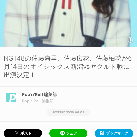
NGT48の佐藤海里、佐藤広花、佐藤柚花が6
月14日のオイシックス新潟vsヤクルト戦に
出演決定！
Pop'n'Roll 編集部
Pop'n'Roll 編集部
2026.06.03
シェア
ブックマーク
ポスト