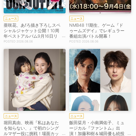
ニュース
ニュース
亜咲花、あfろ描き下ろしスペ
NMB48 11期生、ゲーム『ド
シャルジャケット公開！10周
ゥームズデイ』でレギュラー
年ベストアルバム9月16日リ
番組出演バトル開幕！
リース！
2026.08.06
2026.08.06
ニュース
ニュース
堀田真由、映画『私はあなた
飯田栞月・小南満佑子、ミュ
を知らない、』で初のシング
ージカル『ファントム』出
ルマザー役に挑戦！場面カッ
演！加藤和樹＆城田優も続投