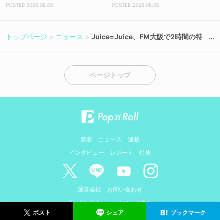
トを解禁！【コメントあり】
【コメントあり】
2026.08.06
2026.08.06
トップページ
ニュース
Juice=Juice、FM大阪で2時間の特
番が6月5日放送決定！
ページトップ
新着
ニュース
連載
インタビュー
レポート
特集
運営会社
お問い合わせ
Cookieポリシーとオプトアウト
シェア
ブックマーク
ポスト
© AMIDUS. ALL RIGHTS RESERVED.