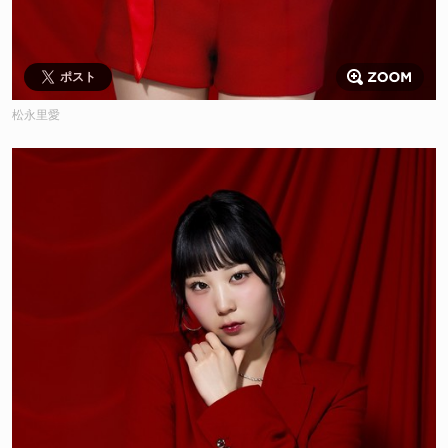
ポスト
松永里愛