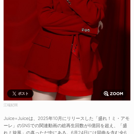
ポスト
江端妃咲
Juice=Juiceは、2025年10月にリリースした「盛れ！ミ・アモ
ーレ」のSNSでの関連動画の総再生回数が6億回を超え、「盛
れミ旋風」の真っただ中にある。6月24日には同曲を含む全6