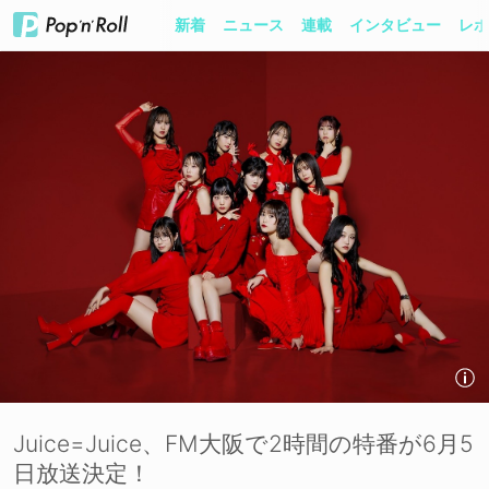
新着
ニュース
連載
インタビュー
レポ
Juice=Juice、FM大阪で2時間の特番が6月5
日放送決定！