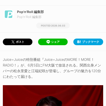
Pop'n'Roll 編集部
Pop'n'Roll 編集部
2026.06.03
シェア
ブックマーク
ポスト
Juice=Juiceの特別番組『Juice=JuiceのMORE！MORE！
RADIO！』が、6月5日にFM大阪で放送される。関西出身メン
バーの松永里愛と江端妃咲が登場し、グループの魅力を120分
にわたって届ける。