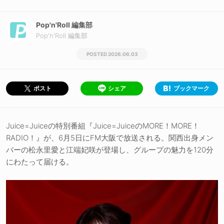
Pop'n'Roll 編集部
Pop'n'Roll 編集部
2026.06.03
シェア
ブックマーク
ポスト
Juice=Juiceの特別番組『Juice=JuiceのMORE！MORE！
RADIO！』が、6月5日にFM大阪で放送される。関西出身メン
バーの松永里愛と江端妃咲が登場し、グループの魅力を120分
にわたって届ける。