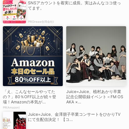
SNSアカウントを着実に成長。実はみんなココ使っ
てます。
PR(Dreaw合同会社)
「え、こんなセールやってた
Juice=Juice、植村あかり卒業
の？」80％OFF以上が続々登
記念公開収録イベント＜FM OS
場！Amazonの本気が...
AKA ×...
PR(Amazon)
Juice=Juice、金澤朋子卒業コンサートをひかりTV
にて生配信決定！ 【コ...