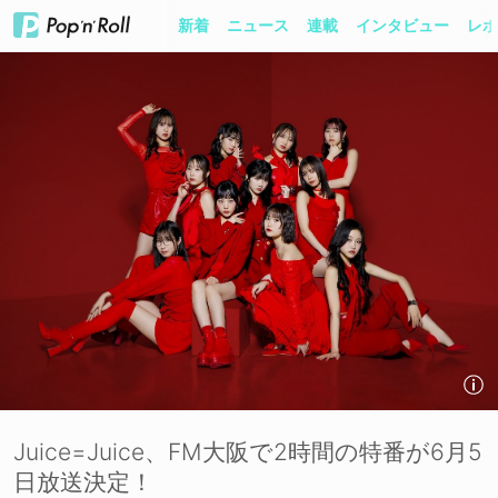
新着
ニュース
連載
インタビュー
レポ
Juice=Juice、FM大阪で2時間の特番が6月5
日放送決定！