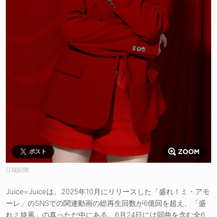
ポスト
江端妃咲
Juice=Juiceは、2025年10月にリリースした「盛れ！ミ・アモ
ーレ」のSNSでの関連動画の総再生回数が6億回を超え、「盛
れミ旋風」の真っただ中にある。6月24日には同曲を含む全6