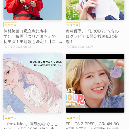
ニュース
ニュース
仲村悠菜（私立恵比寿中
奥村優季、『BRODY』で初ソ
学）、映画『つりこまち』で
ログラビア＆限定版表紙に登
初主演！主題歌も決定！【コ
場！
メントあり】
2026.08.08
2026.08.07
ニュース
ニュース
Juice=Juice、高嶺のなでしこ
FRUITS ZIPPER、GRe4N BO
など、＜IRC 2026 A/W＞出
YZ書き下ろしの東武鉄道コラ