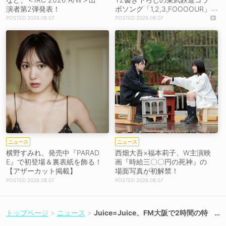
演者第2弾発表！
ボソング「1,2,3,FOOOOUR」
をリリース＆MV公開！
2026.08.07
2026.08.07
ニュース
ニュース
横野すみれ、発売中『PARAD
西畑大吾×福本莉子、W主演映
E』で初登場＆裏表紙を飾る！
画『時給三〇〇円の死神』の
【アザーカット掲載】
場面写真が初解禁！
2026.08.07
2026.08.07
トップページ
ニュース
Juice=Juice、FM大阪で2時間の特
番が6月5日放送決定！