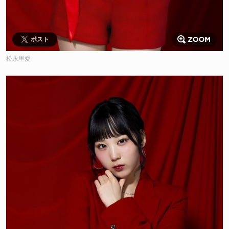
ポスト
松永里愛