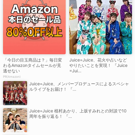
「今日の目玉商品は？」毎日変
Juice=Juice、花火や占いなど
わるAmazonタイムセールが見
やりたいことを実現！ 『Juice
逃せない
=Jui...
PR(Amazon)
Juice=Juice、メンバープロデュースによるスペシャ
ルライブをお届け！ 『...
Juice=Juice 植村あかり、上坂すみれとの対談で10
周年を振り返る！ 『...