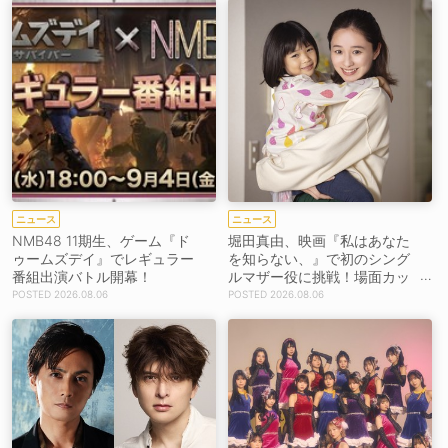
ニュース
ニュース
NMB48 11期生、ゲーム『ド
堀田真由、映画『私はあなた
ゥームズデイ』でレギュラー
を知らない、』で初のシング
番組出演バトル開幕！
ルマザー役に挑戦！場面カッ
トを解禁！【コメントあり】
2026.08.06
2026.08.06