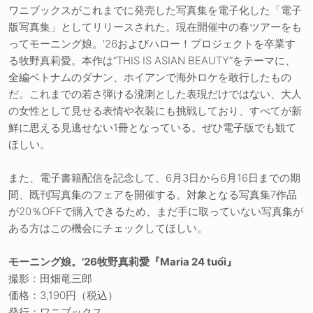
ワニブックスがこれまでに発売した写真集を電子化した「電子
版写真集」としてリリースされた。現在開催中の春ツアーをも
ってモーニング娘。'26およびハロー！プロジェクトを卒業す
る牧野真莉愛。本作は“THIS IS ASIAN BEAUTY”をテーマに、
全編ベトナムのダナン、ホイアンで海外ロケを敢行したもの
だ。これまでの若さ弾ける溌溂とした表現だけではない、大人
の女性として見せる表情や衣装にも挑戦しており、すべてが新
鮮に思える見逃せない1冊となっている。ぜひ電子版でも観て
ほしい。
また、電子書籍配信を記念して、6月3日から6月16日までの期
間、既刊写真集のフェアを開催する。対象となる写真集7作品
が20％OFFで購入できるため、まだ手に取っていない写真集が
ある方はこの機会にチェックしてほしい。
モーニング娘。'26牧野真莉愛『Maria 24 tuổi』
撮影：田畑竜三郎
価格：3,190円（税込）
発行：ワニブックス