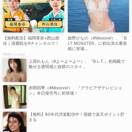
【無料配信】福間香奈×西山朋
姫野ひなの（#Mooove!）、「B
佳｜清麗戦をRチャンネルで！
LT MONSTER」に初出演＆裏表
紙に登場...
PR(Rチャンネル)
上原れもん（#よーよーよー）、『B.L.T.』初掲載で
魅せる透明感と抜群のスタイ...
赤間四季（#Mooove!）、『グラビアザテレビジョ
ン』本日発売号に初登場！
【無料】80年代洋楽配信中！視聴で楽天ポイント貯
まる