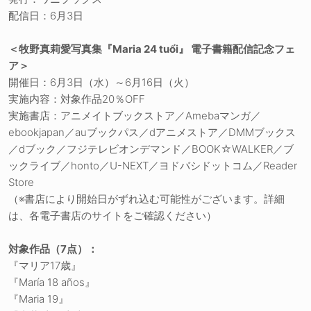
配信日：6月3日
＜牧野真莉愛写真集『Maria 24 tuổi』 電子書籍配信記念フェ
ア＞
開催日：6月3日（水）～6月16日（火）
実施内容：対象作品20％OFF
実施書店：アニメイトブックストア／Amebaマンガ／
ebookjapan／auブックパス／dアニメストア／DMMブックス
／dブック／フジテレビオンデマンド／BOOK☆WALKER／ブ
ックライブ／honto／U-NEXT／ヨドバシドットコム／Reader
Store
（※書店により開始日がずれ込む可能性がございます。詳細
は、各電子書店のサイトをご確認ください）
対象作品（7点）：
『マリア17歳』
『María 18 años』
『Maria 19』