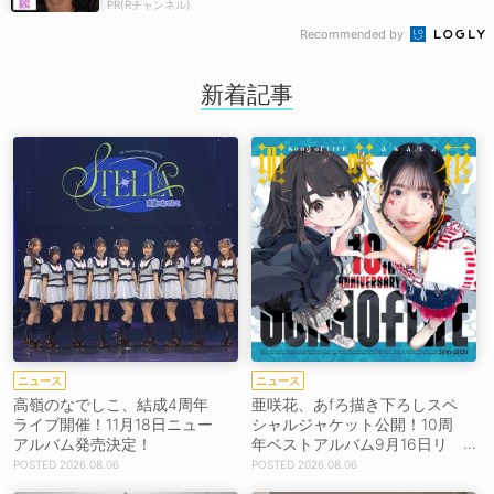
PR(Rチャンネル)
Recommended by
新着記事
ニュース
ニュース
高嶺のなでしこ、結成4周年
亜咲花、あfろ描き下ろしスペ
ライブ開催！11月18日ニュー
シャルジャケット公開！10周
アルバム発売決定！
年ベストアルバム9月16日リ
リース！
2026.08.06
2026.08.06