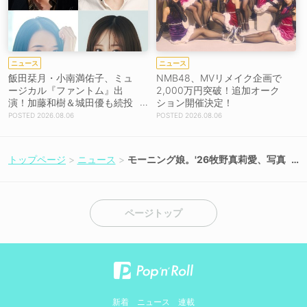
ニュース
ニュース
飯田栞月・小南満佑子、ミュ
NMB48、MVリメイク企画で
ージカル『ファントム』出
2,000万円突破！追加オーク
演！加藤和樹＆城田優も続投
ション開催決定！
【コメントあり】
2026.08.06
2026.08.06
トップページ
ニュース
モーニング娘。'26牧野真莉愛、写真
集『Maria 24 tuổi』が6月3日より電
子書籍で配信開始！
ページトップ
新着
ニュース
連載