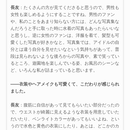
長友
：たくさんの方が見てくださると思うので、男性も
女性も楽しめるようにすることですね。男性のファン
や、私のことをあまり知らない方には、どんな写真集な
んだろうと手に取った時に水着の写真もあったらいいな
と思うし。逆に女性のファンは、洋服を着て、髪型も可
愛くした写真が好きかなと。写真集では、アイドルの自
分とは違う自分を見せたいなという気持ちがあって。普
段は見られないような後ろからの写真や、素で笑ってい
るところ、遊園地を楽しんでいる姿、お風呂のシーンな
ど、いろんな私が詰まっていると思います。
――衣装やヘアメイクも可愛くて、こだわりが感じられ
ました。
長友
：腹筋に自信があって見てもらいたい部分だったの
で、ウエストが綺麗に見えるような衣装を用意していた
だいたり、ペンライトカラーがあってもいいよね、とい
うので水色と黄色の衣装にしたり。あとは、どこかのカ