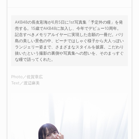
AKB48の長友彩海が6月5日に1st写真集「予定外の瞳」を発
売する。15歳でAKB48に加入し、今年でデビュー10周年。
記念すべきメモリアルイヤーに実現した念願の一冊だ。バリ
島の美しい景色の中、ビーチではしゃぐ様子から大人っぽい
ランジェリー姿まで、さまざまなスタイルを披露。こだわり
抜いたという撮影の裏側や写真集への想いを、そのまっすぐ
な瞳で語ってくれた。
Photo／佐賀章広
Text／渡辺麻美