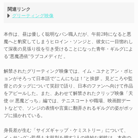
関連リンク
グリーティング映像
本作は、昼は優しく聡明なパン職人だが、午前2時になると悪
魔へと豹変してしまうヒロイン・ソンジと、彼女に一目惚れし
て深夜の見張り役を引き受けることになった青年・ギルグによ
る“悪魔憑依”ラブコメディだ 。
解禁されたグリーティング映像では、イム・ユナとアン・ボヒ
ョンがそろって日本語で“こんにちは！”と挨拶 。見どころや監
督とのタッグについて笑顔で語り、日本のファンへ向けて作品
をアピールした。また、あわせて解禁されたクリップ映像「天
使 or 悪魔どっち」編では、テニスコートや職場、映画館デー
トなどで、ソンジの表情や言葉に翻弄されるギルグの姿がポッ
プに描かれている。
身長差が生む「サイズギャップ・ケミストリー」について、
イ・サングン監督も太鼓判を押す2人の絶妙な相性は、本作の