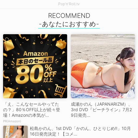
Pop'n'Roll.tv
RECOMMEND
「え、こんなセールやってた
成瀬かのん（JAPANARIZM）、
の？」80％OFF以上が続々登
3rd DVD『ピーチライン』7月2
場！Amazonの本気が...
9日発売...
PR(Amazon)
松島かのん、1st DVD「かのん、ひとりじめ!!」10月
16日発売決定！【コメ...