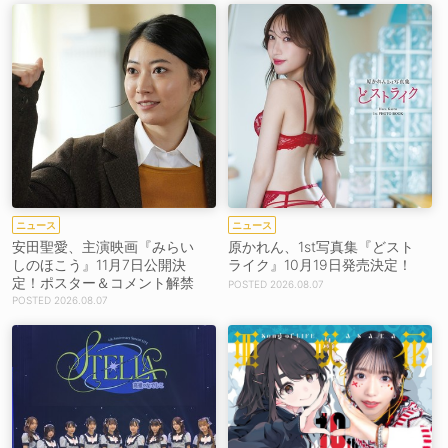
ニュース
ニュース
安田聖愛、主演映画『みらい
原かれん、1st写真集『どスト
しのほこう』11月7日公開決
ライク』10月19日発売決定！
定！ポスター＆コメント解禁
2026.08.07
2026.08.07