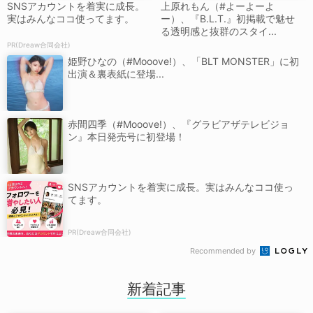
SNSアカウントを着実に成長。
上原れもん（#よーよーよ
実はみんなココ使ってます。
ー）、『B.L.T.』初掲載で魅せ
る透明感と抜群のスタイ...
PR(Dreaw合同会社)
姫野ひなの（#Mooove!）、「BLT MONSTER」に初
出演＆裏表紙に登場...
赤間四季（#Mooove!）、『グラビアザテレビジョ
ン』本日発売号に初登場！
SNSアカウントを着実に成長。実はみんなココ使っ
てます。
PR(Dreaw合同会社)
Recommended by
新着記事