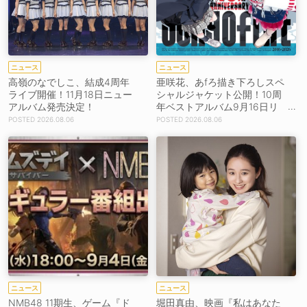
ニュース
ニュース
高嶺のなでしこ、結成4周年
亜咲花、あfろ描き下ろしスペ
ライブ開催！11月18日ニュー
シャルジャケット公開！10周
アルバム発売決定！
年ベストアルバム9月16日リ
リース！
2026.08.06
2026.08.06
ニュース
ニュース
NMB48 11期生、ゲーム『ド
堀田真由、映画『私はあなた