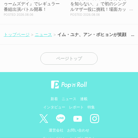
ゥームズデイ』でレギュラー
を知らない、』で初のシング
番組出演バトル開幕！
ルマザー役に挑戦！場面カッ
トを解禁！【コメントあり】
2026.08.06
2026.08.06
トップページ
ニュース
イム・ユナ、アン・ボヒョンが笑顔
で挨拶！ 映画『プリティ・クレイジ
ー 悪魔が引っ越してきた』グリーテ
ィング＆クリップ映像が6月3日解
禁！
ページトップ
新着
ニュース
連載
インタビュー
レポート
特集
運営会社
お問い合わせ