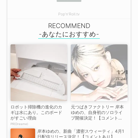
Pop'n'Roll.tv
RECOMMEND
ロボット掃除機の進化のカ
元つばきファクトリー 岸本
ギは水にあり。このボード
ゆめの、自身初のソロライ
がすごい理由
ブ開催決定！【コメントあ
り】
PR(Dreame)
岸本ゆめの、新曲「濃密スウィーティ」4月1
日配信リリース決定！【コメントあり】