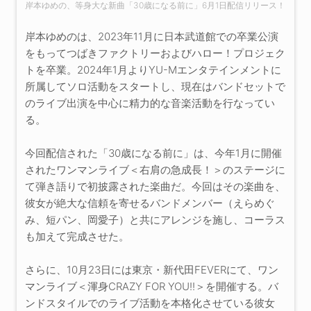
岸本ゆめの、等身大な新曲「30歳になる前に」6月1日配信リリース！
岸本ゆめのは、2023年11月に日本武道館での卒業公演
をもってつばきファクトリーおよびハロー！プロジェク
トを卒業。2024年1月よりYU-Mエンタテインメントに
所属してソロ活動をスタートし、現在はバンドセットで
のライブ出演を中心に精力的な音楽活動を行なってい
る。
今回配信された「30歳になる前に」は、今年1月に開催
されたワンマンライブ＜右肩の急成長！＞のステージに
て弾き語りで初披露された楽曲だ。今回はその楽曲を、
彼女が絶大な信頼を寄せるバンドメンバー（えらめぐ
み、短パン、岡愛子）と共にアレンジを施し、コーラス
も加えて完成させた。
さらに、10月23日には東京・新代田FEVERにて、ワン
マンライブ＜渾身CRAZY FOR YOU!!＞を開催する。バ
ンドスタイルでのライブ活動を本格化させている彼女