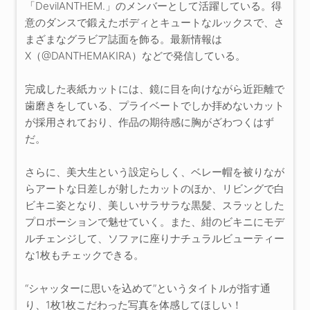
「DevilANTHEM.」のメンバーとして活躍している。得
意のダンスで鍛えたボディとキュートなルックスで、さ
まざまなグラビア誌面を飾る。最新情報は
X（@DANTHEMAKIRA）などで発信している。
完成した表紙カットには、鏡に目を向けながら近距離で
歯磨きをしている、プライベートでしか拝めないカット
が採用されており、作品の期待感に胸がざわつくはず
だ。
さらに、美大生という設定らしく、ベレー帽を被りなが
らアートな日差しが射したカットのほか、リビングで白
ビキニ姿となり、美しいサラサラな黒髪、スラッとした
プロポーションで魅せていく。また、紺のビキニにモデ
ルチェンジして、ソファに座りナチュラルビューティー
な1枚もチェックできる。
“シャッターに思いを込めて”というタイトルが指す通
り、1枚1枚こだわった写真を体感してほしい！