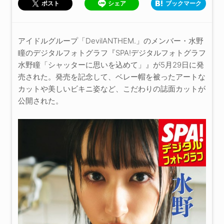
シェア
ブックマーク
ポスト
アイドルグループ「DevilANTHEM.」のメンバー・水野
瞳のデジタルフォトグラフ『SPA!デジタルフォトグラフ
水野瞳「シャッターに思いを込めて」』が5月29日に発
売された。発売を記念して、ベレー帽を被ったアートな
カットや美しいビキニ姿など、こだわりの誌面カットが
公開された。