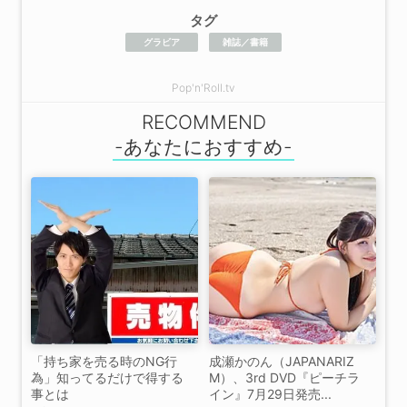
タグ
グラビア
雑誌／書籍
Pop'n'Roll.tv
RECOMMEND
「持ち家を売る時のNG行
成瀬かのん（JAPANARIZ
為」知ってるだけで得する
M）、3rd DVD『ピーチラ
事とは
イン』7月29日発売...