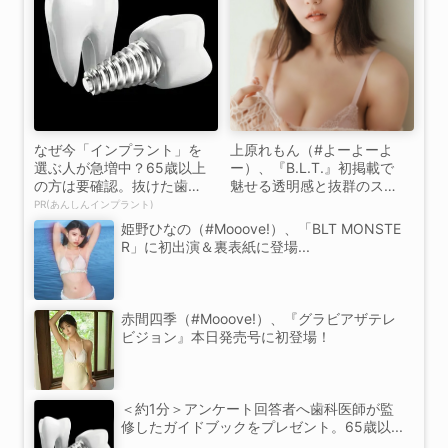
なぜ今「インプラント」を
上原れもん（#よーよーよ
選ぶ人が急増中？65歳以上
ー）、『B.L.T.』初掲載で
の方は要確認。抜けた歯の
魅せる透明感と抜群のスタ
放置は...
イ...
PR(あんしんインプラント)
姫野ひなの（#Mooove!）、「BLT MONSTE
R」に初出演＆裏表紙に登場...
赤間四季（#Mooove!）、『グラビアザテレ
ビジョン』本日発売号に初登場！
＜約1分＞アンケート回答者へ歯科医師が監
修したガイドブックをプレゼント。65歳以...