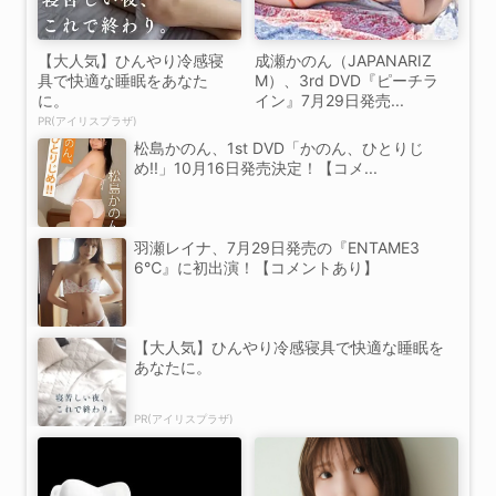
【大人気】ひんやり冷感寝
成瀬かのん（JAPANARIZ
具で快適な睡眠をあなた
M）、3rd DVD『ピーチラ
に。
イン』7月29日発売...
PR(アイリスプラザ)
松島かのん、1st DVD「かのん、ひとりじ
め!!」10月16日発売決定！【コメ...
羽瀬レイナ、7月29日発売の『ENTAME3
6℃』に初出演！【コメントあり】
【大人気】ひんやり冷感寝具で快適な睡眠を
あなたに。
PR(アイリスプラザ)