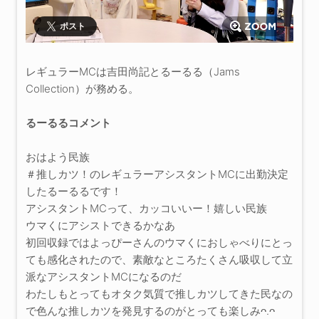
ポスト
レギュラーMCは吉田尚記とるーるる（Jams
Collection）が務める。
るーるるコメント
おはよう民族
＃推しカツ！のレギュラーアシスタントMCに出勤決定
したるーるるです！
アシスタントMCって、カッコいいー！嬉しい民族
ウマくにアシストできるかなあ
初回収録ではよっぴーさんのウマくにおしゃべりにとっ
ても感化されたので、素敵なところたくさん吸収して立
派なアシスタントMCになるのだ
わたしもとってもオタク気質で推しカツしてきた民なの
で色んな推しカツを発見するのがとっても楽しみᴖ.ᴖ