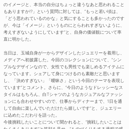
のイメージと、本当の自分はちょっと違うなあと思われること
もありますか!?」という質問に対しては、“もっと若い頃は、
「どう思われているのかな」と気にすることも多かったのです
が、今は「イメージ」というものにとらわれすぎないように、
考えすぎないようにしています”と、自身の価値観について率
直に明かした。
当日は、玉城自身が一からデザインしたジュエリーを着用し、
メディアへ初披露した。今回のコレクションについて、“シン
プルなデザインなので、女性でも男性でも楽しめるアイテムに
なっています。シェアして身につけるのも素敵だと思います
し、「決めすぎない」「曖昧さ」という今回のテーマを表現し
ています”とコメント。さらに、“今日のようなドレッシーなス
タイルはもちろん、白Tシャツのようなカジュアルなファッシ
ョンにも合わせやすいので、仕事からディナーまで、1日を通
して自由に楽しんでいただけたら嬉しいです”と、ジュエリー
に込めたこだわりを語った。
今後挑戦したいことについて聞かれると、“挑戦したいことは
たくさんあります”と笑顔を見せ、“ものづくりをする過程で感