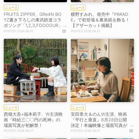
ニュース
ニュース
FRUITS ZIPPER、GRe4N BO
横野すみれ、発売中『PARAD
YZ書き下ろしの東武鉄道コラ
E』で初登場＆裏表紙を飾る！
ボソング「1,2,3,FOOOOUR」
【アザーカット掲載】
をリリース＆MV公開！
2026.08.07
2026.08.07
ニュース
ニュース
西畑大吾×福本莉子、W主演映
安田章大＆のんW主演、映画
画『時給三〇〇円の死神』の
『平行と垂直』8月28日公開
場面写真が初解禁！
決定！本編映像と場面写真が
初解禁！
2026.08.07
2026.08.07