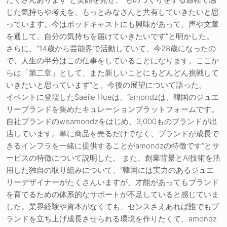
じた気持ちや考えを、もっとみなさんと共有していきたいと思
っています。今はポッドキャストにも興味があって、声や文章
を通して、自分の気持ちを届けていきたいです”と明かした。
さらに、“14歳から芸能界で活動していて、今28歳になったの
で、人生の半分はこの仕事をしていることになります。ここか
らは「第二章」として、また新しいことにもどんどん挑戦して
いきたいと思っています”と、今後の展望について語った。
イベントに登壇したSaeile Hueは、“amondzは、韓国のジュエ
リーブランドを集めたキュレーションプラットフォームです。
自社ブランドのweamondzをはじめ、3,000ものブランドが出
店しています。単に商品を売るだけでなく、ブランドが成長で
きるインフラを一緒に提供することがamondzの特徴です”とサ
ービスの特徴について説明した。 また、創業背景とAI技術を活
用した独自の取り組みについて、“韓国には実力のあるジュエ
リーデザイナーがたくさんいますが、才能があってもブランド
を育てるための体系的なサポートが不足していると感じていま
した。業界経験や資本がなくても、センスさえあれば誰でもブ
ランドを立ち上げ成長させられる環境を作りたくて、amondz