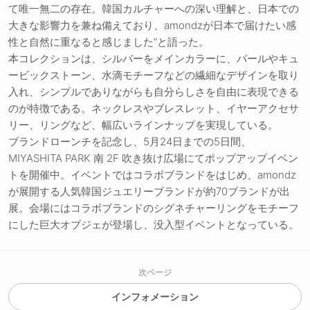
て唯一無二の存在。韓国カルチャーへの深い理解と、日本での
大きな影響力を兼ね備えており、amondzが日本で届けたい感
性と自然に重なると感じました”と語った。
本コレクションは、シルバーをメインカラーに、パールやキュ
ービックストーン、水滴モチーフなどの繊細なデザインを取り
入れ、シンプルでありながらも自分らしさを自由に表現できる
のが特徴である。ネックレスやブレスレット、イヤーアクセサ
リー、リングなど、幅広いラインナップを実現している。
ブランドローンチを記念し、5月24日までの5日間、
MIYASHITA PARK 南 2F 吹き抜け広場にてポップアップイベン
トを開催中。イベントではコラボブランドをはじめ、amondz
が展開する人気韓国ジュエリーブランドが約70ブランドが出
展。会場にはコラボブランドのシグネチャーリングをモチーフ
にした巨大オブジェが登場し、没入型イベントとなっている。
次ページ
インフォメーション