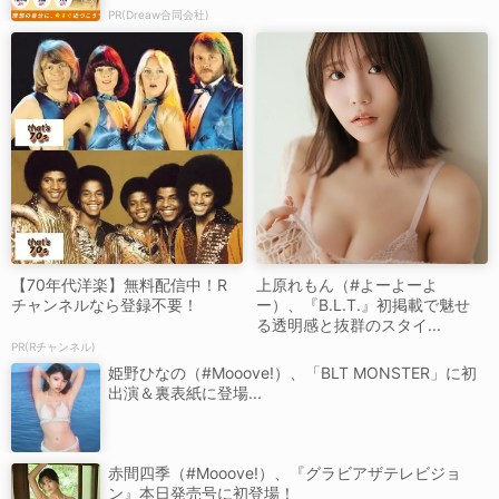
PR(Dreaw合同会社)
【70年代洋楽】無料配信中！R
上原れもん（#よーよーよ
チャンネルなら登録不要！
ー）、『B.L.T.』初掲載で魅せ
る透明感と抜群のスタイ...
PR(Rチャンネル)
姫野ひなの（#Mooove!）、「BLT MONSTER」に初
出演＆裏表紙に登場...
赤間四季（#Mooove!）、『グラビアザテレビジョ
ン』本日発売号に初登場！