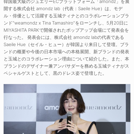
韓国最大級のジュエリーECプラットフォーム「amondz」を展
開する株式会社 amondz lab（代表：Saeile Hue）は、モデ
ル・俳優として活躍する玉城ティナとのコラボレーションブラ
ンド"weamondz x Tina Tamashiro"をローンチし、5月20日に
MIYASHITA PARKで開催されたポップアップ会場にて発表会を
行なった。 発表会には、株式会社 amondz labの代表である
Saeile Hue（セイル・ヒュー）が韓国より来日して登壇。ブラ
ンドの概要や今後の日本市場への本格展開、新ブランドの発表
と玉城とのコラボレーション理由について紹介した。また、本
ブランドのデザイナー兼アンバサダーを務める玉城ティナがス
ペシャルゲストとして、黒のドレス姿で登壇した。