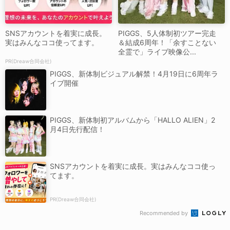
SNSアカウントを着実に成長。
PIGGS、5人体制初ツアー完走
実はみんなココ使ってます。
＆結成6周年！「余すことない
全霊で」ライブ映像公...
PR(Dreaw合同会社)
PIGGS、新体制ビジュアル解禁！4月19日に6周年ラ
イブ開催
PIGGS、新体制初アルバムから「HALLO ALIEN」2
月4日先行配信！
SNSアカウントを着実に成長。実はみんなココ使っ
てます。
PR(Dreaw合同会社)
Recommended by