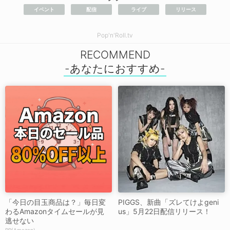
イベント
配信
ライブ
リリース
Pop'n'Roll.tv
RECOMMEND
「今日の目玉商品は？」毎日変
PIGGS、新曲「ズレてけよgeni
わるAmazonタイムセールが見
us」5月22日配信リリース！
逃せない