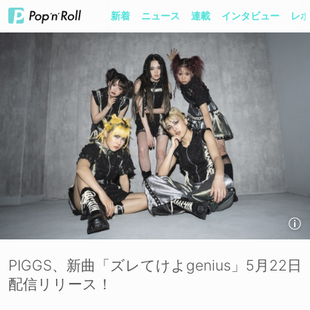
新着
ニュース
連載
インタビュー
レポ
PIGGS、新曲「ズレてけよgenius」5月22日
配信リリース！