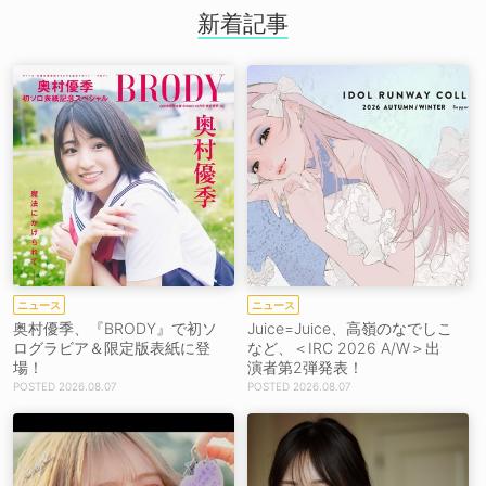
新着記事
ニュース
ニュース
奥村優季、『BRODY』で初ソ
Juice=Juice、高嶺のなでしこ
ログラビア＆限定版表紙に登
など、＜IRC 2026 A/W＞出
場！
演者第2弾発表！
2026.08.07
2026.08.07