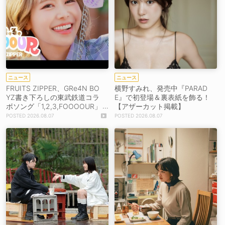
ニュース
ニュース
FRUITS ZIPPER、GRe4N BO
横野すみれ、発売中『PARAD
YZ書き下ろしの東武鉄道コラ
E』で初登場＆裏表紙を飾る！
ボソング「1,2,3,FOOOOUR」
【アザーカット掲載】
をリリース＆MV公開！
2026.08.07
2026.08.07