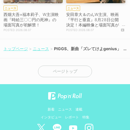
ニュース
ニュース
西畑大吾×福本莉子、W主演映
安田章大＆のんW主演、映画
画『時給三〇〇円の死神』の
『平行と垂直』8月28日公開
場面写真が初解禁！
決定！本編映像と場面写真が
初解禁！
2026.08.07
2026.08.07
トップページ
ニュース
PIGGS、新曲「ズレてけよgenius」
5月22日配信リリース！
ページトップ
新着
ニュース
連載
インタビュー
レポート
特集