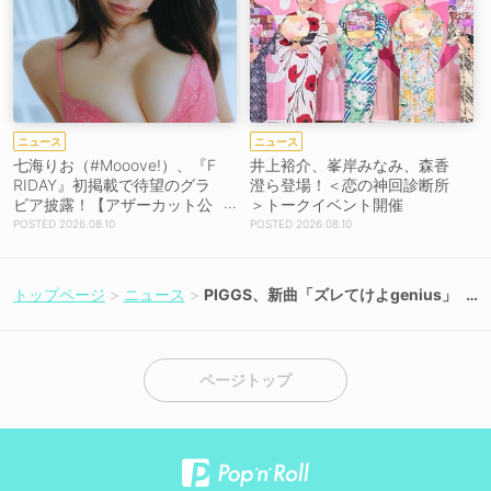
ニュース
ニュース
七海りお（#Mooove!）、『F
井上裕介、峯岸みなみ、森香
RIDAY』初掲載で待望のグラ
澄ら登場！＜恋の神回診断所
ビア披露！【アザーカット公
＞トークイベント開催
開】
2026.08.10
2026.08.10
トップページ
ニュース
PIGGS、新曲「ズレてけよgenius」
5月22日配信リリース！
ページトップ