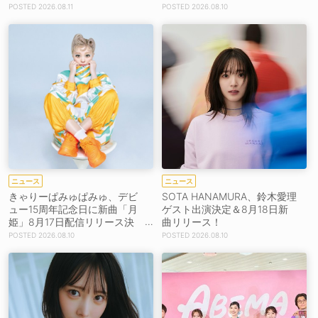
2026.08.11
2026.08.10
ニュース
ニュース
きゃりーぱみゅぱみゅ、デビ
SOTA HANAMURA、鈴木愛理
ュー15周年記念日に新曲「月
ゲスト出演決定＆8月18日新
姫」8月17日配信リリース決
曲リリース！
定！
2026.08.10
2026.08.10