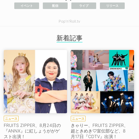
イベント
配信
ライブ
リリース
Pop'n'Roll.tv
新着記事
ニュース
ニュース
FRUITS ZIPPER、8月24日の
きゃりー、FRUITS ZIPPER、
『ANNX』に紅しょうががゲ
超ときめき♡宣伝部など、8
スト出演！
月17日『CDTV』出演！