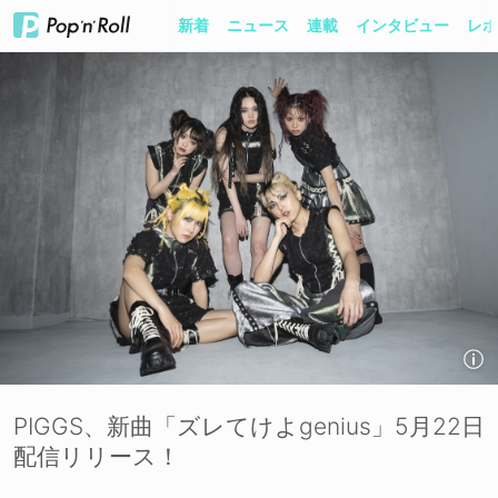
新着
ニュース
連載
インタビュー
レポ
PIGGS、新曲「ズレてけよgenius」5月22日
配信リリース！