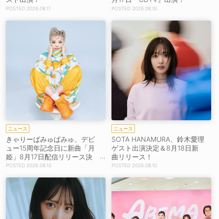
2026.08.11
2026.08.10
ニュース
ニュース
きゃりーぱみゅぱみゅ、デビ
SOTA HANAMURA、鈴木愛理
ュー15周年記念日に新曲「月
ゲスト出演決定＆8月18日新
姫」8月17日配信リリース決
曲リリース！
定！
2026.08.10
2026.08.10