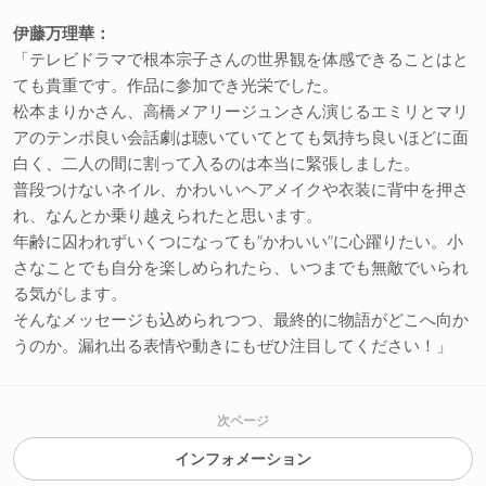
伊藤万理華：
「テレビドラマで根本宗子さんの世界観を体感できることはと
ても貴重です。作品に参加でき光栄でした。
松本まりかさん、高橋メアリージュンさん演じるエミリとマリ
アのテンポ良い会話劇は聴いていてとても気持ち良いほどに面
白く、二人の間に割って入るのは本当に緊張しました。
普段つけないネイル、かわいいヘアメイクや衣装に背中を押さ
れ、なんとか乗り越えられたと思います。
年齢に囚われずいくつになっても”かわいい”に心躍りたい。小
さなことでも自分を楽しめられたら、いつまでも無敵でいられ
る気がします。
そんなメッセージも込められつつ、最終的に物語がどこへ向か
うのか。漏れ出る表情や動きにもぜひ注目してください！」
次ページ
インフォメーション