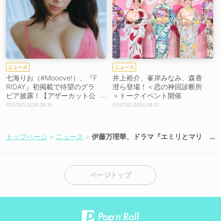
ニュース
ニュース
七海りお（#Mooove!）、『F
井上裕介、峯岸みなみ、森香
RIDAY』初掲載で待望のグラ
澄ら登場！＜恋の神回診断所
ビア披露！【アザーカット公
＞トークイベント開催
開】
2026.08.10
2026.08.10
トップページ
ニュース
伊藤万理華、ドラマ『エミリとマリ
ア』追加キャストに決定！
ページトップ