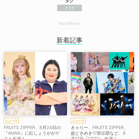
タグ
ドラマ
Pop'n'Roll.tv
新着記事
ニュース
ニュース
FRUITS ZIPPER、8月24日の
きゃりー、FRUITS ZIPPER、
『ANNX』に紅しょうががゲ
超ときめき♡宣伝部など、8
スト出演！
月17日『CDTV』出演！