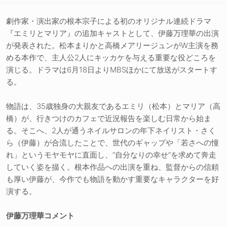
劇作家・演出家の根本宗子による初のオリジナル連続ドラマ
『エミリとマリア』の追加キャストとして、伊藤万理華の出演
が発表された。松本まりかと高橋メアリージュンがW主演を務
める本作で、主人公2人にキッカケを与える重要な役どころを
演じる。ドラマは6月18日よりMBSほかにて放送がスタートす
る。
物語は、35歳独身の大親友であるエミリ（松本）とマリア（高
橋）が、行きつけのカフェで近況報告を楽しむ日常から始ま
る。そこへ、2人が通うネイルサロンの年下ネイリスト・さく
ら（伊藤）が合流したことで、世代のギャップや「若さへの憧
れ」というモヤモヤに直面し、“自分なりの幸せ”を求めて奔走
していく姿を描く。根本作品への出演を重ね、監督からの信頼
も厚い伊藤が、今作でも物語を動かす重要なキャラクターを好
演する。
伊藤万理華コメント