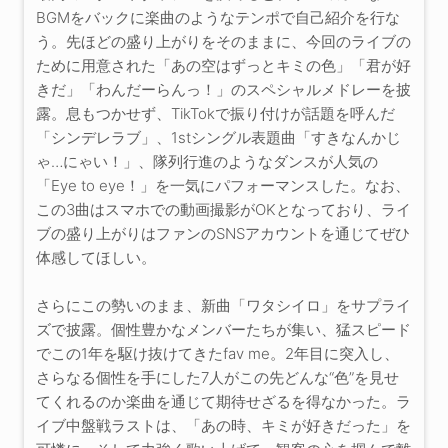
BGMをバックに楽曲のようなテンポで自己紹介を行な
う。先ほどの盛り上がりをそのままに、今回のライブの
ために用意された「あの空はずっとキミの色」「君が好
きだ」「わんだーらんっ！」のスペシャルメドレーを披
露。息もつかせず、TikTokで振り付けが話題を呼んだ
「シンデレラブ」、1stシングル表題曲「すきなんかじ
ゃ…にゃい！」、隊列行進のようなダンスが人気の
「Eye to eye！」を一気にパフォーマンスした。なお、
この3曲はスマホでの動画撮影がOKとなっており、ライ
ブの盛り上がりはファンのSNSアカウントを通じてぜひ
体感してほしい。
さらにこの勢いのまま、新曲「ワタシイロ」をサプライ
ズで披露。個性豊かなメンバーたちが集い、猛スピード
でこの1年を駆け抜けてきたfav me。2年目に突入し、
さらなる個性を手にした7人がこの先どんな“色”を見せ
てくれるのか楽曲を通じて期待せざるを得なかった。ラ
イブ中盤戦ラストは、「あの時、キミが好きだった」を