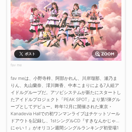
ポスト
fav me
fav meは、小野寺梓、阿部かれん、川岸瑠那、瀬乃ま
りん、丸山蘭奈、澪川舞香、中本こまりによる7人組ア
イドルグループだ。アソビシステムが新たにスタートし
たアイドルプロジェクト「PEAK SPOT」より第1弾グル
ープとしてデビュー。昨年12月に開催された東京・
Kanadevia Hallでの初ワンマンライブはチケットソール
ドアウトを記録し、1stシングルCD『すきなんかじゃ...
にゃい！』がオリコン週間シングルランキング初登場1