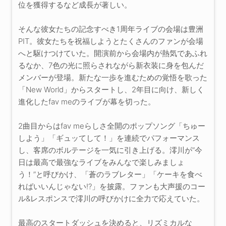
位を獲得するなど成長が著しい。
そんな彼女たちの記念すべき1周年ライブの会場は豊洲
PIT。彼女たちを祝福しようとたくさんのファンが会場
へと駆けつけていた。開演前から会場内が熱気であふれ
るなか、7色の光に照らされながら新衣装に身を包んだ
メンバーが登場。新たな一歩を進むための覚悟を歌った
「New World」からスタートし、2年目に向け、新しく
進化したfav meのライブが幕を切った。
2曲目からはfav meらしさ全開のポップソング「ちゅー
しよう」「ギュッてして！」を連続でパフォーマンス
し、客席のボルテージを一気に引き上げる。澪川が“今
日は最高で最強なライブをみんなで楽しみましょ
う！”と呼びかけ、「蒼のラブレター」「ケーキを食べ
ればいいんじゃない!?」を披露。ファンも大声援のコー
ル&レスポンスで澪川の呼びかけに全力で応えていた。
最高のスタートダッシュを決めると、リズミカルな