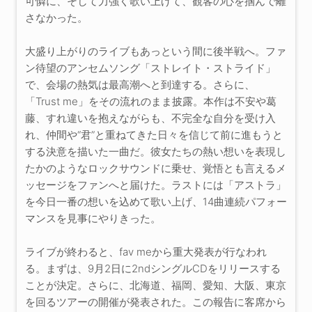
可憐に、そして力強く歌い上げて、観客の心を掴んで離
さなかった。
大盛り上がりのライブもあっという間に後半戦へ。ファ
ン待望のアンセムソング「ストレイト・ストライド」
で、会場の熱気は最高潮へと到達する。さらに、
「Trust me」をその流れのまま披露。本作は不安や葛
藤、すれ違いを抱えながらも、不完全な自分を受け入
れ、仲間や“君”と重ねてきた日々を信じて前に進もうと
する決意を描いた一曲だ。彼女たちの熱い想いを表現し
たかのようなロックサウンドに乗せ、覚悟とも言えるメ
ッセージをファンへと届けた。ラストには「アストラ」
を今日一番の想いを込めて歌い上げ、14曲連続パフォー
マンスを見事にやりきった。
ライブが終わると、fav meから重大発表が行なわれ
る。まずは、9月2日に2ndシングルCDをリリースする
ことが決定。さらに、北海道、福岡、愛知、大阪、東京
を回るツアーの開催が発表された。この報告に客席から