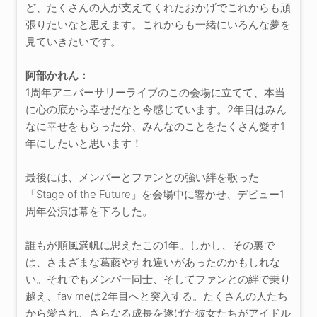
ど、たくさんの人が支えてくれたおかげでこれからも頑
張りたいなと思えます。これからも一緒にいろんな夢を
見ていきたいです。
阿部かれん：
1周年アニバーサリーライブのこの会場に立てて、本当
に心の底から幸せだなと今感じています。2年目はみん
なに幸せをもらった分、みんなのことをたくさん愛す1
年にしたいと思います！
最後には、メンバーとファンとの強い絆を歌った
「Stage of the Future」を会場中に響かせ、デビュー1
周年公演は幕を下ろした。
誰もが順風満帆に思えたこの1年。しかし、その裏で
は、さまざまな葛藤やすれ違いがあったのかもしれな
い。それでもメンバー同士、そしてファンとの絆で乗り
越え、fav meは2年目へと突入する。たくさんの人たち
から愛され、さらなる成長を遂げた彼女たちがアイドル