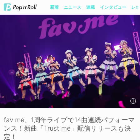
新着
ニュース
連載
インタビュー
レポ
fav me、1周年ライブで14曲連続パフォーマ
ンス！新曲「Trust me」配信リリースも決
定！