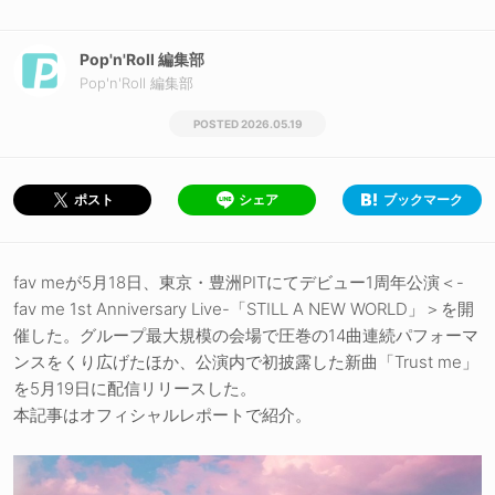
Pop'n'Roll 編集部
Pop'n'Roll 編集部
2026.05.19
シェア
ブックマーク
ポスト
fav meが5月18日、東京・豊洲PITにてデビュー1周年公演＜-
fav me 1st Anniversary Live-「STILL A NEW WORLD」＞を開
催した。グループ最大規模の会場で圧巻の14曲連続パフォーマ
ンスをくり広げたほか、公演内で初披露した新曲「Trust me」
を5月19日に配信リリースした。
本記事はオフィシャルレポートで紹介。