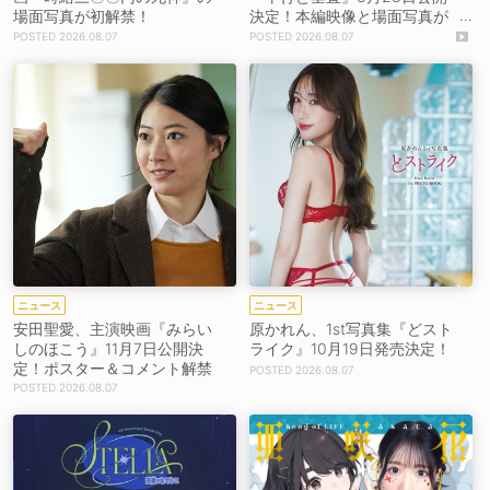
場面写真が初解禁！
決定！本編映像と場面写真が
初解禁！
2026.08.07
2026.08.07
ニュース
ニュース
安田聖愛、主演映画『みらい
原かれん、1st写真集『どスト
しのほこう』11月7日公開決
ライク』10月19日発売決定！
定！ポスター＆コメント解禁
2026.08.07
2026.08.07