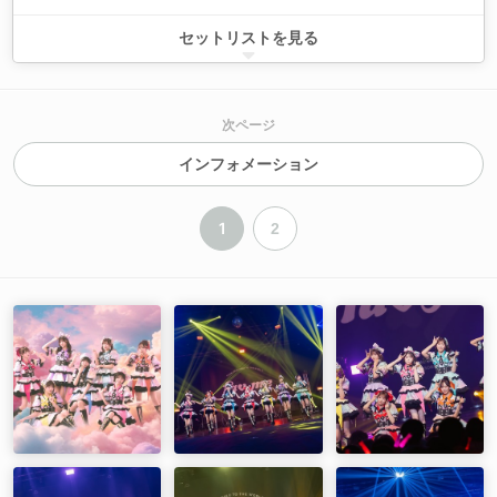
01 New World
セットリストを見る
02 ちゅーしよう
03 ギュッてして！
04 蒼のラブレター
05 ケーキを食べればいいんじゃない!?
次ページ
06 あの空はずっとキミの色、君が好きだ、わんだーらんっ！メ
ドレー
インフォメーション
07 シンデレラブ
08 すきなんかじゃ…にゃい！
09 Eye to eye！
1
2
10 ワタシイロ
11 あの時、キミが好きだった
12 ストレイト・ストライド
13 Trust me
14 アストラ
ENCORE
15 ワタシイロ
16 Stage of the Future