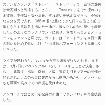
のアンセムソング「ストレイト・ストライド」で、会場の熱気
は最高潮へと到達する。さらに、「Trust me」をその流れのま
ま披露。本作は不安や葛藤、すれ違いを抱えながらも、不完全
な自分を受け入れ、仲間や“君”と重ねてきた日々を信じて前に
進もうとする決意を描いた一曲だ。彼女たちの熱い想いを表現
したかのようなロックサウンドに乗せ、覚悟とも言えるメッセ
ージをファンへと届けた。ラストには「アストラ」を今日一番
の想いを込めて歌い上げ、14曲連続パフォーマンスを見事にや
りきった。
ライブが終わると、fav meから重大発表が行なわれる。まず
は、9月2日に2ndシングルCDをリリースすることが決定。さ
らに、北海道、福岡、愛知、大阪、東京を回るツアーの開催が
発表された。この報告に客席からは歓声があがり、メンバーた
ちも満面の笑みでその声援を受け止めた。
アンコールではこの日初披露の新曲「ワタシイロ」を再度披露
した。