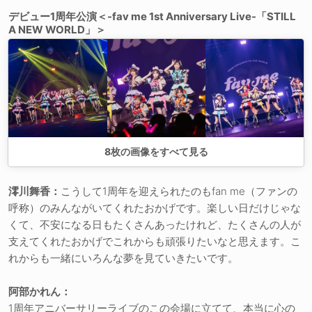
デビュー1周年公演＜-fav me 1st Anniversary Live-「STILL
A NEW WORLD」＞
8
枚の画像をすべて見る
澪川舞香：
こうして1周年を迎えられたのもfan me（ファンの
呼称）のみんながいてくれたおかげです。楽しい日だけじゃな
くて、不安になる日もたくさんあったけれど、たくさんの人が
支えてくれたおかげでこれからも頑張りたいなと思えます。こ
れからも一緒にいろんな夢を見ていきたいです。
阿部かれん：
1周年アニバーサリーライブのこの会場に立てて、本当に心の