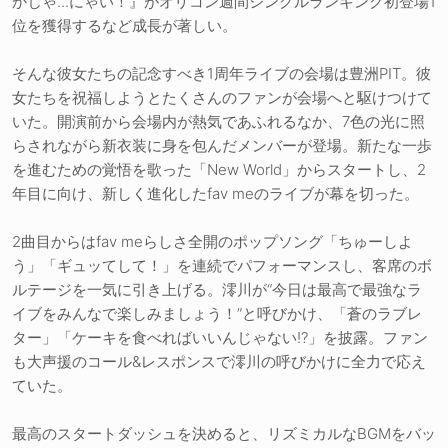
かじゃ...にゃい！』がオリコン週間シングルランキング初登場1
位を獲得するなど成長が著しい。
そんな彼女たちの記念すべき1周年ライブの会場は豊洲PIT。彼
女たちを祝福しようとたくさんのファンが会場へと駆けつけて
いた。開演前から会場内が熱気であふれるなか、7色の光に照
らされながら新衣装に身を包んだメンバーが登場。新たな一歩
を進むための覚悟を歌った「New World」からスタートし、2
年目に向け、新しく進化したfav meのライブが幕を切った。
2曲目からはfav meらしさ全開のポップソング「ちゅーしよ
う」「ギュッてして！」を連続でパフォーマンスし、客席のボ
ルテージを一気に引き上げる。澪川が“今日は最高で最強なラ
イブをみんなで楽しみましょう！”と呼びかけ、「蒼のラブレ
ター」「ケーキを食べればいいんじゃない!?」を披露。ファン
も大声援のコール&レスポンスで澪川の呼びかけに全力で応え
ていた。
最高のスタートダッシュを決めると、リズミカルなBGMをバッ