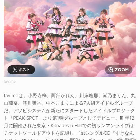
ポスト
fav me
fav meは、小野寺梓、阿部かれん、川岸瑠那、瀬乃まりん、丸
山蘭奈、澪川舞香、中本こまりによる7人組アイドルグループ
だ。アソビシステムが新たにスタートしたアイドルプロジェク
ト「PEAK SPOT」より第1弾グループとしてデビュー。昨年12
月に開催された東京・Kanadevia Hallでの初ワンマンライブは
チケットソールドアウトを記録し、1stシングルCD『すきなん