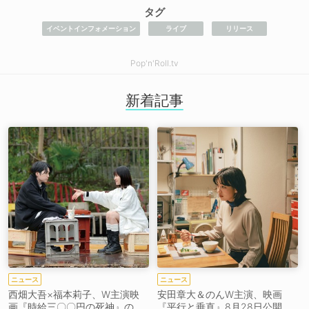
タグ
イベントインフォメーション
ライブ
リリース
Pop'n'Roll.tv
新着記事
ニュース
ニュース
西畑大吾×福本莉子、W主演映
安田章大＆のんW主演、映画
画『時給三〇〇円の死神』の
『平行と垂直』8月28日公開