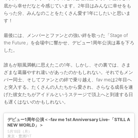
底から幸せだなと今感じています。2年目はみんなに幸せをも
らった分、みんなのことをたくさん愛す1年にしたいと思いま
す！
最後には、メンバーとファンとの強い絆を歌った「Stage of
the Future」を会場中に響かせ、デビュー1周年公演は幕を下ろ
した。
誰もが順風満帆に思えたこの1年。しかし、その裏では、さま
ざまな葛藤やすれ違いがあったのかもしれない。それでもメン
バー同士、そしてファンとの絆で乗り越え、fav meは2年目へ
と突入する。たくさんの人たちから愛され、さらなる成長を遂
げた彼女たちがアイドルというステージで頂上へと到達する日
も遅くはないのかもしれない。
デビュー1周年公演＜-fav me 1st Anniversary Live-「STILL A
NEW WORLD」＞
5月18日（月）
東京・豊洲PIT