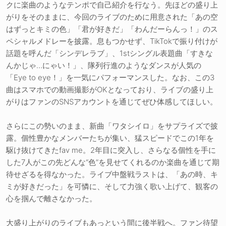
クに楽曲のようなテンポで自己紹介を行なう。先ほどの盛り上
がりをそのままに、今回のライブのために用意された「あの空
はずっとキミの色」「君が好きだ」「わんだーらんっ！」のス
ペシャルメドレーを披露。息もつかせず、TikTokで振り付けが
話題を呼んだ「シンデレラブ」、1stシングル表題曲「すきな
んかじゃ…にゃい！」、隊列行進のようなダンスが人気の
「Eye to eye！」を一気にパフォーマンスした。なお、この3
曲はスマホでの動画撮影がOKとなっており、ライブの盛り上
がりはファンのSNSアカウントを通じてぜひ体感してほしい。
さらにこの勢いのまま、新曲「ワタシイロ」をサプライズで披
露。個性豊かなメンバーたちが集い、猛スピードでこの1年を
駆け抜けてきたfav me。2年目に突入し、さらなる個性を手に
した7人がこの先どんな“色”を見せてくれるのか楽曲を通じて期
待せざるを得なかった。ライブ中盤戦ラストは、「あの時、キ
ミが好きだった」を可憐に、そして力強く歌い上げて、観客の
心を掴んで離さなかった。
大盛り上がりのライブもあっという間に後半戦へ。ファン待望