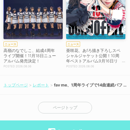
ニュース
ニュース
高嶺のなでしこ、結成4周年
亜咲花、あfろ描き下ろしスペ
ライブ開催！11月18日ニュー
シャルジャケット公開！10周
アルバム発売決定！
年ベストアルバム9月16日リ
リース！
2026.08.06
2026.08.06
トップページ
レポート
fav me、1周年ライブで14曲連続パフ
ォーマンス！新曲「Trust me」配信
リリースも決定！
ページトップ