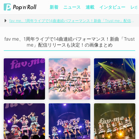
新着
ニュース
連載
インタビュー
レポ
fav me、1周年ライブで14曲連続パフォーマンス！新曲「Trust me」配信リリースも決定！
fav me、1周年ライブで14曲連続パフォーマンス！新曲「Trust
me」配信リリースも決定！の画像まとめ