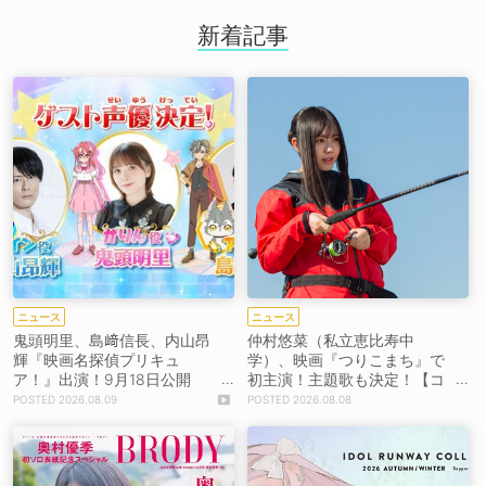
新着記事
ニュース
ニュース
鬼頭明里、島﨑信長、内山昂
仲村悠菜（私立恵比寿中
輝『映画名探偵プリキュ
学）、映画『つりこまち』で
ア！』出演！9月18日公開
初主演！主題歌も決定！【コ
【コメントあり】
メントあり】
2026.08.09
2026.08.08