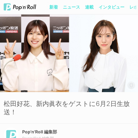
新着
ニュース
連載
インタビュー
レポ
松田好花、新内眞衣をゲストに6月2日生放
送！
Pop'n'Roll 編集部