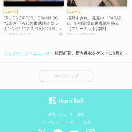
ニュース
ニュース
FRUITS ZIPPER、GRe4N BO
横野すみれ、発売中『PARAD
YZ書き下ろしの東武鉄道コラ
E』で初登場＆裏表紙を飾る！
ボソング「1,2,3,FOOOOUR」
【アザーカット掲載】
をリリース＆MV公開！
2026.08.07
2026.08.07
トップページ
ニュース
松田好花、新内眞衣をゲストに6月2
日生放送！
ページトップ
新着
ニュース
連載
インタビュー
レポート
特集