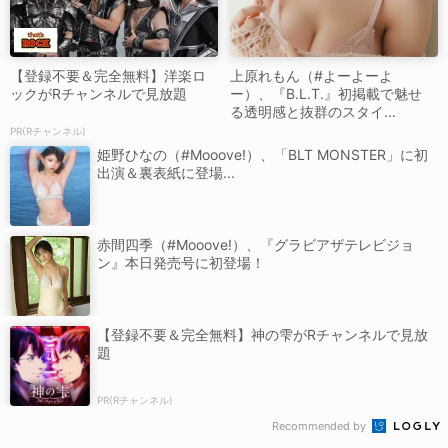
【登録不要＆完全無料】洋楽ロ
上原れもん（#よーよーよ
ックがRチャンネルで見放題
ー）、『B.L.T.』初掲載で魅せ
る透明感と抜群のスタイ...
PR(Rチャンネル)
姫野ひなの（#Mooove!）、「BLT MONSTER」に初
出演＆裏表紙に登場...
赤間四季（#Mooove!）、『グラビアザテレビジョ
ン』本日発売号に初登場！
【登録不要＆完全無料】神の雫がRチャンネルで見放
題
PR(Rチャンネル)
Recommended by