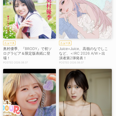
ニュース
ニュース
奥村優季、『BRODY』で初ソ
Juice=Juice、高嶺のなでしこ
ログラビア＆限定版表紙に登
など、＜IRC 2026 A/W＞出
場！
演者第2弾発表！
2026.08.07
2026.08.07