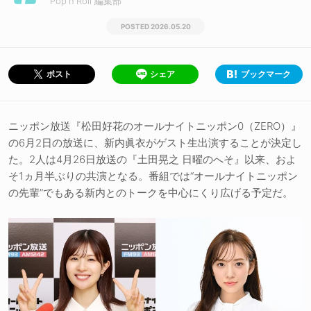
Pop'n'Roll 編集部
2026.05.20
シェア
ブックマーク
ポスト
ニッポン放送『松田好花のオールナイトニッポン0（ZERO）』
の6月2日の放送に、新内眞衣がゲスト生出演することが決定し
た。2人は4月26日放送の『土田晃之 日曜のへそ』以来、およ
そ1ヵ月半ぶりの共演となる。番組では“オールナイトニッポン
の先輩”でもある新内とのトークを中心にくり広げる予定だ。