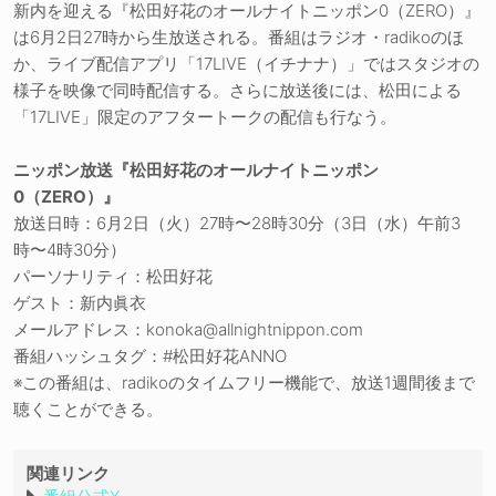
新内を迎える『松田好花のオールナイトニッポン0（ZERO）』
は6月2日27時から生放送される。番組はラジオ・radikoのほ
か、ライブ配信アプリ「17LIVE（イチナナ）」ではスタジオの
様子を映像で同時配信する。さらに放送後には、松田による
「17LIVE」限定のアフタートークの配信も行なう。
ニッポン放送『松田好花のオールナイトニッポン
0（ZERO）』
放送日時：6月2日（火）27時〜28時30分（3日（水）午前3
時〜4時30分）
パーソナリティ：松田好花
ゲスト：新内眞衣
メールアドレス：konoka@allnightnippon.com
番組ハッシュタグ：#松田好花ANNO
※この番組は、radikoのタイムフリー機能で、放送1週間後まで
聴くことができる。
関連リンク