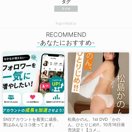
タグ
ラジオ
Pop'n'Roll.tv
RECOMMEND
SNSアカウントを着実に成長。
松島かのん、1st DVD「かの
実はみんなココ使ってます。
ん、ひとりじめ!!」10月16日発
売決定！【コメ...