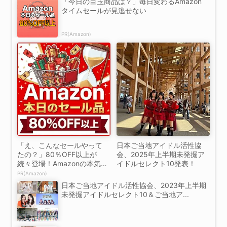
「今日の目玉商品は？」毎日変わるAmazon
タイムセールが見逃せない
PR(Amazon)
「え、こんなセールやって
日本ご当地アイドル活性協
たの？」80％OFF以上が
会、2025年上半期未発掘ア
続々登場！Amazonの本気
イドルセレクト10発表！
が...
PR(Amazon)
日本ご当地アイドル活性協会、2023年上半期
未発掘アイドルセレクト10＆ご当地ア...