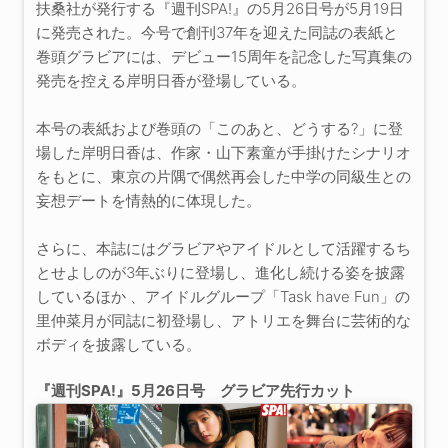
扶桑社が発行する『週刊SPA!』の5月26日号が5月19日
に発売された。今号で創刊37年を迎えた同誌の表紙と
巻頭グラビアには、デビュー15周年を記念した写真集の
発売を控える岸明日香が登場している。
本号の表紙および巻頭の「このあと、どうする?」に登
場した岸明日香は、作家・山下素童が手掛けたシナリオ
をもとに、東京の片隅で偶然再会した中学の同級生との
妄想デートを情熱的に体現した。
さらに、本誌にはグラビアやアイドルとして活躍するち
とせよしのが3年ぶりに登場し、進化し続ける姿を披露
しているほか 、アイドルグループ「Task have Fun」の
里仲菜月が同誌に初登場し、アトリエを舞台に芸術的な
ボディを披露している。
『週刊SPA!』5月26日号 グラビア先行カット