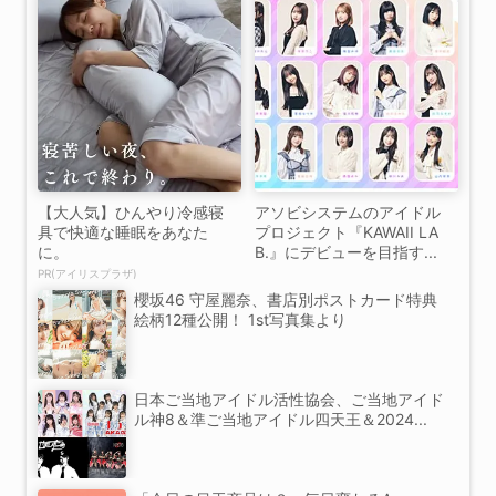
【大人気】ひんやり冷感寝
アソビシステムのアイドル
具で快適な睡眠をあなた
プロジェクト『KAWAII LA
に。
B.』にデビューを目指す...
PR(アイリスプラザ)
櫻坂46 守屋麗奈、書店別ポストカード特典
絵柄12種公開！ 1st写真集より
日本ご当地アイドル活性協会、ご当地アイド
ル神8＆準ご当地アイドル四天王＆2024...