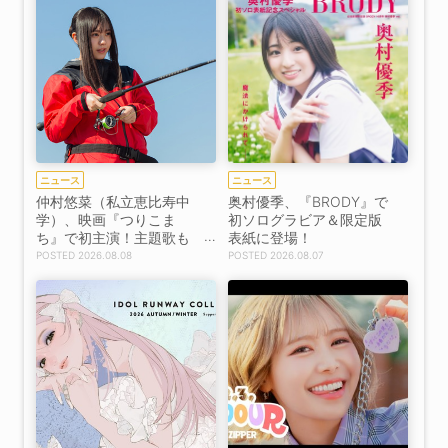
ニュース
ニュース
仲村悠菜（私立恵比寿中
奥村優季、『BRODY』で
学）、映画『つりこま
初ソログラビア＆限定版
ち』で初主演！主題歌も
表紙に登場！
決定！【コメントあり】
2026.08.08
2026.08.07