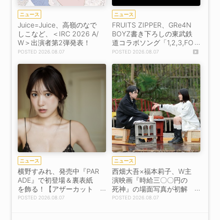
ニュース
ニュース
Juice=Juice、高嶺のなで
FRUITS ZIPPER、GRe4N
しこなど、＜IRC 2026 A/
BOYZ書き下ろしの東武鉄
W＞出演者第2弾発表！
道コラボソング「1,2,3,FO
OOOUR」をリリース＆M
2026.08.07
2026.08.07
V公開！
ニュース
ニュース
横野すみれ、発売中『PAR
西畑大吾×福本莉子、W主
ADE』で初登場＆裏表紙
演映画『時給三〇〇円の
を飾る！【アザーカット
死神』の場面写真が初解
掲載】
禁！
2026.08.07
2026.08.07