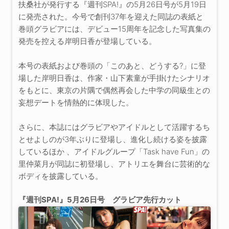
扶桑社が発行する『週刊SPA!』の5月26日号が5月19日
に発売された。今号で創刊37年を迎えた同誌の表紙と
巻頭グラビアには、デビュー15周年を記念した写真集の
発売を控える岸明日香が登場している。
本号の表紙および巻頭の「このあと、どうする?」に登
場した岸明日香は、作家・山下素童が手掛けたシナリオ
をもとに、東京の片隅で偶然再会した中学の同級生との
妄想デートを情熱的に体現した。
さらに、本誌にはグラビアやアイドルとして活躍するち
とせよしのが3年ぶりに登場し、進化し続ける姿を披露
しているほか 、アイドルグループ「Task have Fun」の
里仲菜月が同誌に初登場し、アトリエを舞台に芸術的な
ボディを披露している。
『週刊SPA!』5月26日号 グラビア先行カット