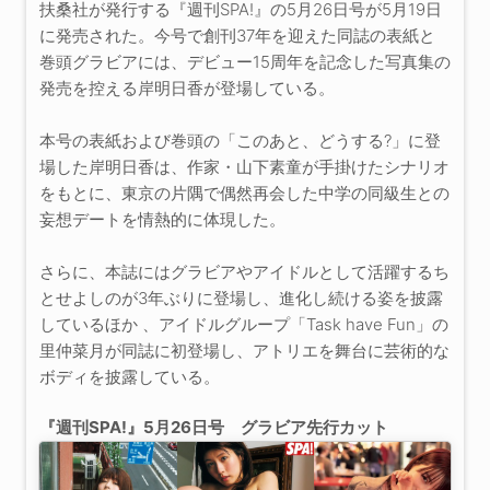
扶桑社が発行する『週刊SPA!』の5月26日号が5月19日
に発売された。今号で創刊37年を迎えた同誌の表紙と
巻頭グラビアには、デビュー15周年を記念した写真集の
発売を控える岸明日香が登場している。
本号の表紙および巻頭の「このあと、どうする?」に登
場した岸明日香は、作家・山下素童が手掛けたシナリオ
をもとに、東京の片隅で偶然再会した中学の同級生との
妄想デートを情熱的に体現した。
さらに、本誌にはグラビアやアイドルとして活躍するち
とせよしのが3年ぶりに登場し、進化し続ける姿を披露
しているほか 、アイドルグループ「Task have Fun」の
里仲菜月が同誌に初登場し、アトリエを舞台に芸術的な
ボディを披露している。
『週刊SPA!』5月26日号 グラビア先行カット