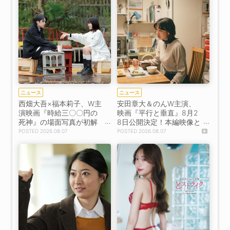
ニュース
ニュース
西畑大吾×福本莉子、W主
安田章大＆のんW主演、
演映画『時給三〇〇円の
映画『平行と垂直』8月2
死神』の場面写真が初解
8日公開決定！本編映像と
禁！
場面写真が初解禁！
2026.08.07
2026.08.07