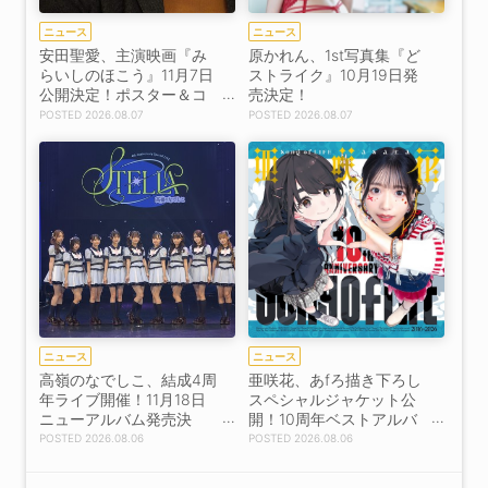
ニュース
ニュース
安田聖愛、主演映画『み
原かれん、1st写真集『ど
らいしのほこう』11月7日
ストライク』10月19日発
公開決定！ポスター＆コ
売決定！
メント解禁
2026.08.07
2026.08.07
ニュース
ニュース
高嶺のなでしこ、結成4周
亜咲花、あfろ描き下ろし
年ライブ開催！11月18日
スペシャルジャケット公
ニューアルバム発売決
開！10周年ベストアルバ
定！
ム9月16日リリース！
2026.08.06
2026.08.06