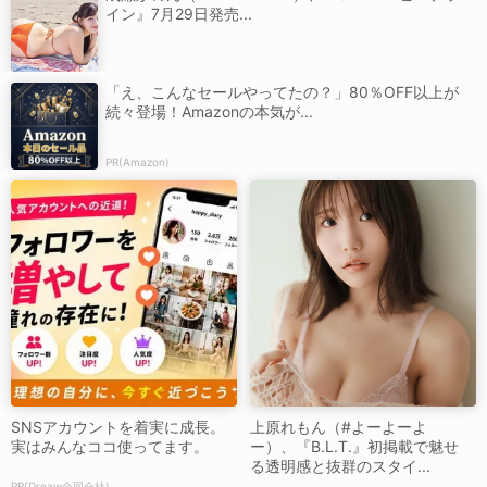
イン』7月29日発売...
「え、こんなセールやってたの？」80％OFF以上が
続々登場！Amazonの本気が...
PR(Amazon)
SNSアカウントを着実に成長。
上原れもん（#よーよーよ
実はみんなココ使ってます。
ー）、『B.L.T.』初掲載で魅せ
る透明感と抜群のスタイ...
PR(Dreaw合同会社)