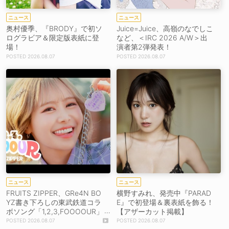
ニュース
ニュース
奥村優季、『BRODY』で初ソ
Juice=Juice、高嶺のなでしこ
ログラビア＆限定版表紙に登
など、＜IRC 2026 A/W＞出
場！
演者第2弾発表！
2026.08.07
2026.08.07
ニュース
ニュース
FRUITS ZIPPER、GRe4N BO
横野すみれ、発売中『PARAD
YZ書き下ろしの東武鉄道コラ
E』で初登場＆裏表紙を飾る！
ボソング「1,2,3,FOOOOUR」
【アザーカット掲載】
をリリース＆MV公開！
2026.08.07
2026.08.07