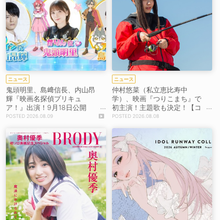
ニュース
ニュース
鬼頭明里、島﨑信長、内山昂
仲村悠菜（私立恵比寿中
輝『映画名探偵プリキュ
学）、映画『つりこまち』で
ア！』出演！9月18日公開
初主演！主題歌も決定！【コ
【コメントあり】
メントあり】
2026.08.09
2026.08.08