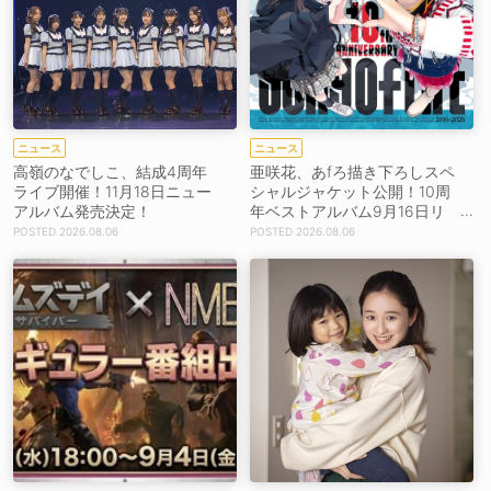
ニュース
ニュース
高嶺のなでしこ、結成4周年
亜咲花、あfろ描き下ろしスペ
ライブ開催！11月18日ニュー
シャルジャケット公開！10周
アルバム発売決定！
年ベストアルバム9月16日リ
リース！
2026.08.06
2026.08.06