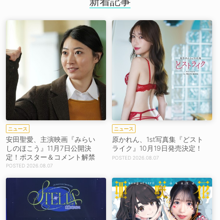
新着記事
ニュース
ニュース
安田聖愛、主演映画『みらい
原かれん、1st写真集『どスト
しのほこう』11月7日公開決
ライク』10月19日発売決定！
定！ポスター＆コメント解禁
2026.08.07
2026.08.07