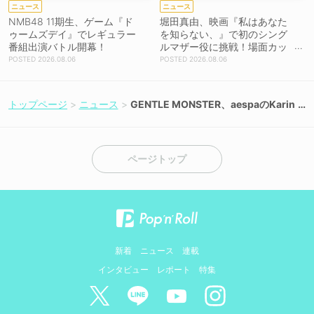
ニュース
ニュース
NMB48 11期生、ゲーム『ド
堀田真由、映画『私はあなた
ゥームズデイ』でレギュラー
を知らない、』で初のシング
番組出演バトル開幕！
ルマザー役に挑戦！場面カッ
トを解禁！【コメントあり】
2026.08.06
2026.08.06
トップページ
ニュース
GENTLE MONSTER、aespaのKarin
aとコラボした新作を5月19日公開！
ページトップ
新着
ニュース
連載
インタビュー
レポート
特集