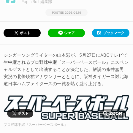
Pop'n'Roll 編集部
2026.05.19
シェア
ブックマーク
ポスト
シンガーソングライターの山本彩が、5月27日にABCテレビで
生中継されるプロ野球中継『スーパーベースボール』にスペシ
ャルゲストとして出演することが決定した。解説の糸井嘉男、
実況の北條瑛祐アナウンサーとともに、阪神タイガース対北海
道日本ハムファイターズの一戦を熱く盛り上げる。
ポスト
プロ野球中継『スーパーベースボール』