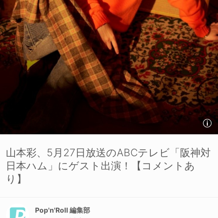
山本彩、5月27日放送のABCテレビ「阪神対
日本ハム」にゲスト出演！【コメントあ
り】
Pop'n'Roll 編集部