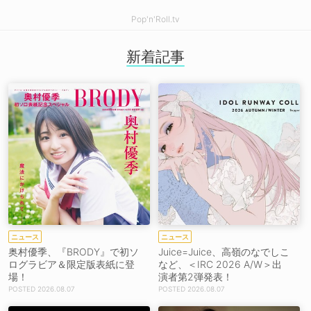
Pop'n'Roll.tv
新着記事
ニュース
ニュース
奥村優季、『BRODY』で初ソ
Juice=Juice、高嶺のなでしこ
ログラビア＆限定版表紙に登
など、＜IRC 2026 A/W＞出
場！
演者第2弾発表！
2026.08.07
2026.08.07