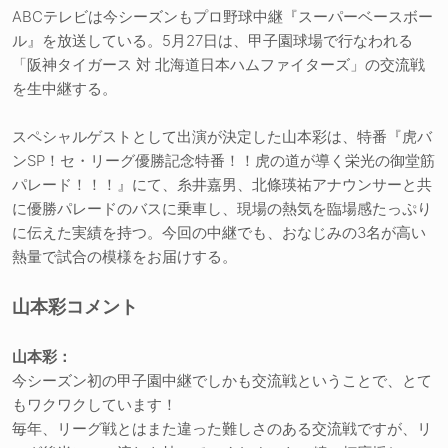
ABCテレビは今シーズンもプロ野球中継『スーパーベースボー
ル』を放送している。5月27日は、甲子園球場で行なわれる
「阪神タイガース 対 北海道日本ハムファイターズ」の交流戦
を生中継する。
スペシャルゲストとして出演が決定した山本彩は、特番『虎バ
ンSP！セ・リーグ優勝記念特番！！虎の道が導く栄光の御堂筋
パレード！！！』にて、糸井嘉男、北條瑛祐アナウンサーと共
に優勝パレードのバスに乗車し、現場の熱気を臨場感たっぷり
に伝えた実績を持つ。今回の中継でも、おなじみの3名が高い
熱量で試合の模様をお届けする。
山本彩コメント
山本彩：
今シーズン初の甲子園中継でしかも交流戦ということで、とて
もワクワクしています！
毎年、リーグ戦とはまた違った難しさのある交流戦ですが、リ