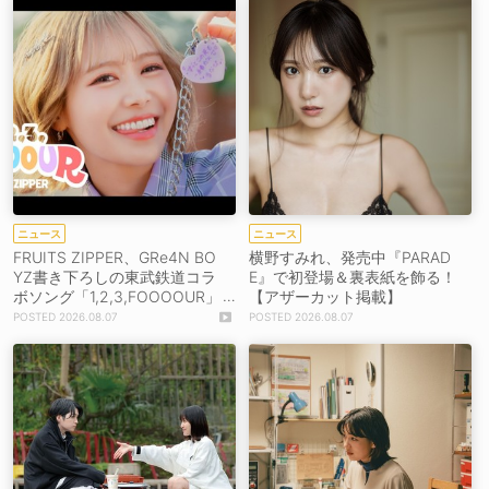
ニュース
ニュース
FRUITS ZIPPER、GRe4N BO
横野すみれ、発売中『PARAD
YZ書き下ろしの東武鉄道コラ
E』で初登場＆裏表紙を飾る！
ボソング「1,2,3,FOOOOUR」
【アザーカット掲載】
をリリース＆MV公開！
2026.08.07
2026.08.07