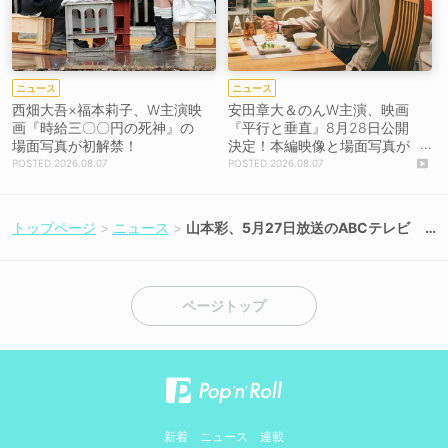
ニュース
ニュース
西畑大吾×福本莉子、W主演映
安田章大＆のんW主演、映画
画『時給三〇〇円の死神』の
『平行と垂直』8月28日公開
場面写真が初解禁！
決定！本編映像と場面写真が
初解禁！
2026.08.07
2026.08.07
トップページ
ニュース
山本彩、5月27日放送のABCテレビ
「阪神対日本ハム」にゲスト出演！
【コメントあり】
ページトップ
新着
ニュース
連載