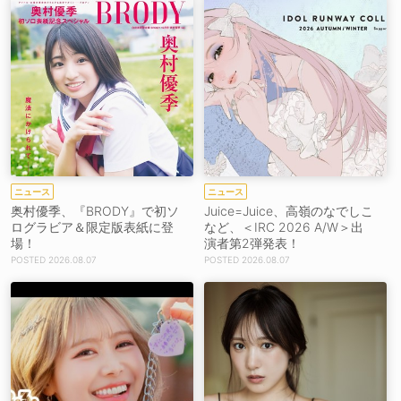
ニュース
ニュース
奥村優季、『BRODY』で初ソ
Juice=Juice、高嶺のなでしこ
ログラビア＆限定版表紙に登
など、＜IRC 2026 A/W＞出
場！
演者第2弾発表！
2026.08.07
2026.08.07