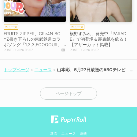
ニュース
ニュース
FRUITS ZIPPER、GRe4N BO
横野すみれ、発売中『PARAD
YZ書き下ろしの東武鉄道コラ
E』で初登場＆裏表紙を飾る！
ボソング「1,2,3,FOOOOUR」
【アザーカット掲載】
をリリース＆MV公開！
2026.08.07
2026.08.07
トップページ
ニュース
山本彩、5月27日放送のABCテレビ
「阪神対日本ハム」にゲスト出演！
【コメントあり】
ページトップ
新着
ニュース
連載