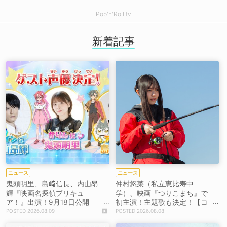
Pop'n'Roll.tv
新着記事
ニュース
ニュース
鬼頭明里、島﨑信長、内山昂
仲村悠菜（私立恵比寿中
輝『映画名探偵プリキュ
学）、映画『つりこまち』で
ア！』出演！9月18日公開
初主演！主題歌も決定！【コ
【コメントあり】
メントあり】
2026.08.09
2026.08.08