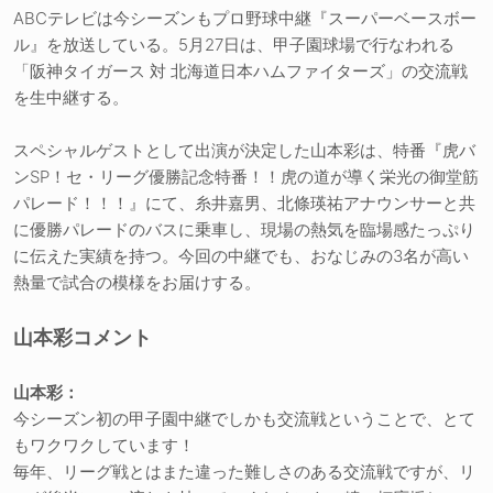
ABCテレビは今シーズンもプロ野球中継『スーパーベースボー
ル』を放送している。5月27日は、甲子園球場で行なわれる
「阪神タイガース 対 北海道日本ハムファイターズ」の交流戦
を生中継する。
スペシャルゲストとして出演が決定した山本彩は、特番『虎バ
ンSP！セ・リーグ優勝記念特番！！虎の道が導く栄光の御堂筋
パレード！！！』にて、糸井嘉男、北條瑛祐アナウンサーと共
に優勝パレードのバスに乗車し、現場の熱気を臨場感たっぷり
に伝えた実績を持つ。今回の中継でも、おなじみの3名が高い
熱量で試合の模様をお届けする。
山本彩コメント
山本彩：
今シーズン初の甲子園中継でしかも交流戦ということで、とて
もワクワクしています！
毎年、リーグ戦とはまた違った難しさのある交流戦ですが、リ