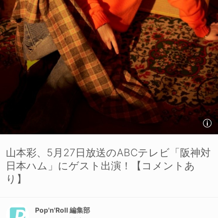
山本彩、5月27日放送のABCテレビ「阪神対
日本ハム」にゲスト出演！【コメントあ
り】
Pop'n'Roll 編集部