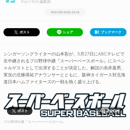
Pop'n'Roll 編集部
2026.05.19
シェア
ブックマーク
ポスト
シンガーソングライターの山本彩が、5月27日にABCテレビで
生中継されるプロ野球中継『スーパーベースボール』にスペシ
ャルゲストとして出演することが決定した。解説の糸井嘉男、
実況の北條瑛祐アナウンサーとともに、阪神タイガース対北海
道日本ハムファイターズの一戦を熱く盛り上げる。
ポスト
プロ野球中継『スーパーベースボール』