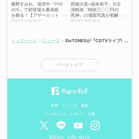
横野すみれ、発売中『PAR
西畑大吾×福本莉子、W主
ADE』で初登場＆裏表紙
演映画『時給三〇〇円の
を飾る！【アザーカット
死神』の場面写真が初解
掲載】
禁！
2026.08.07
2026.08.07
トップページ
ニュース
SixTONESが『CDTVライブ!
ライブ!』6月のマンスリーに
決定！西野カナ×NiziU、櫻坂
46ら豪華女性アーティストも
出演
ページトップ
新着
ニュース
連載
インタビュー
レポート
特集
運営会社
お問い合わせ