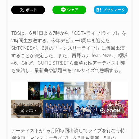
シェア
ブックマーク
ポスト
TBSは、6月1日よる7時から『CDTVライブ!ライブ!』を
2時間生放送する。今年デビュー6周年を迎えた
SixTONESが、6月の「マンスリーライブ!」に毎回出演
することが決定した。また、西野カナ feat. NiziU、櫻坂
46、Girls²、CUTIE STREETら豪華女性アーティスト陣
も集結し、最新曲や話題曲をフルサイズで熱唱する。
ポスト
アーティストが1ヵ月間毎回出演してライブを行なう特
別企画「マンスリーライブ!」を6月も開催。5月の