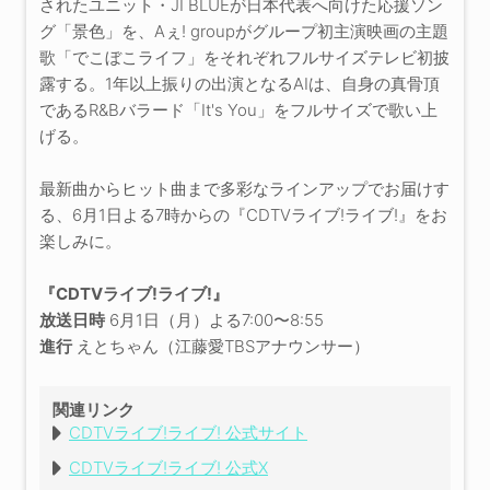
されたユニット・JI BLUEが日本代表へ向けた応援ソン
グ「景色」を、Aぇ! groupがグループ初主演映画の主題
歌「でこぼこライフ」をそれぞれフルサイズテレビ初披
露する。1年以上振りの出演となるAIは、自身の真骨頂
であるR&Bバラード「It's You」をフルサイズで歌い上
げる。
最新曲からヒット曲まで多彩なラインアップでお届けす
る、6月1日よる7時からの『CDTVライブ!ライブ!』をお
楽しみに。
『CDTVライブ!ライブ!』
放送日時
6月1日（月）よる7:00〜8:55
進行
えとちゃん（江藤愛TBSアナウンサー）
関連リンク
CDTVライブ!ライブ! 公式サイト
CDTVライブ!ライブ! 公式X