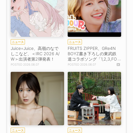
ニュース
ニュース
Juice=Juice、高嶺のなで
FRUITS ZIPPER、GRe4N
しこなど、＜IRC 2026 A/
BOYZ書き下ろしの東武鉄
W＞出演者第2弾発表！
道コラボソング「1,2,3,FO
OOOUR」をリリース＆M
2026.08.07
2026.08.07
V公開！
ニュース
ニュース