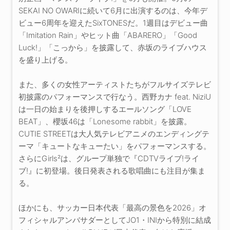
SEKAI NO OWARIに続いて6月に出演するのは、今年デ
ビュー6周年を迎えたSixTONESだ。1週目はデビュー曲
「Imitation Rain」やヒット曲「ABARERO」「Good
Luck!」「こっから」を披露して、赤坂のライブハウス
を盛り上げる。
また、多くの女性アーティストたちがフルサイズテレビ
初披露のパフォーマンスで行なう。西野カナ feat. NiziU
は一日の始まりを後押しするエールソング「LOVE
BEAT」、櫻坂46は「Lonesome rabbit」を披露。
CUTIE STREETは大人気テレビアニメのエンディングテ
ーマ「キュートなキューたい」をパフォーマンスする。
さらにGirls²は、グループ単独で『CDTVライブ!ライ
ブ!』に初登場。後日発表される歌唱曲にも注目が集ま
る。
ほかにも、サッカー日本代表「最高の景色を2026」オ
フィシャルアンバサダーとしてJO1・INIから特別に結成