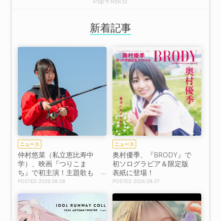
Pop'n'Roll.tv
新着記事
ニュース
ニュース
仲村悠菜（私立恵比寿中
奥村優季、『BRODY』で
学）、映画『つりこま
初ソログラビア＆限定版
ち』で初主演！主題歌も
表紙に登場！
決定！【コメントあり】
2026.08.08
2026.08.07